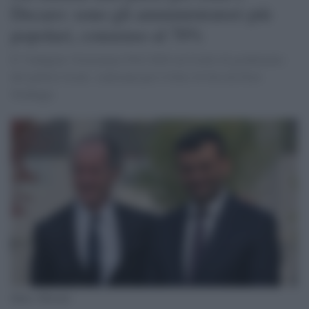
Decaro: sono gli amministratori più
popolari, consenso al 70%
E' l'indagine Governance Poll 2020 sul livello di gradimento
dei politici locali, realizzata per il Sole 24 Ore da Noto
Sondaggi.
Zaia e Decaro