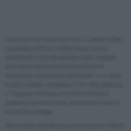
Il governatore del Veneto Luca Zaia e il sindaco di Bari
(e presidente dell’Anci) Antonio Decaro sono gli
amministratori locali più popolari in Italia. Entrambi,
anche sotto la spinta dell’emergenza Covid-19,
ottengono un consenso quasi plebiscitario: se si votasse
in questo momento otterrebbero il 70% delle preferenze.
E’ l’indagine Governance Poll 2020 sul livello di
gradimento dei politici locali, realizzata per il Sole 24
Ore da Noto Sondaggi.
Sulla classifica delle Regioni, per il Governance Poll del