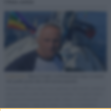
Ultime notizie
L'intervista /
Marco Croatti e la Flottilla per Gaza: le nostre
vele gonfie grazie alla sollevazione popolare
Il Senatore M5S racconta la sua esperienza sulle barche cariche di
aiuti umanitari assalite dall'esercito israeliano. Una guerra atroce,
il tentativo di disumanizzazione delle vittime, il servilismo del
governo italiano e degli altri europei, il ritorno al colonialismo.
L'importanza dei movimenti.