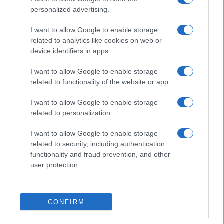
personalized advertising.
Giornale dello
Chi siamo
I want to allow Google to enable storage
Spettacolo
related to analytics like cookies on web or
Contributors
device identifiers in apps.
Wondernet
Facebook
I want to allow Google to enable storage
Giuliana Sgrena
related to functionality of the website or app.
Twitter
I want to allow Google to enable storage
Google News
related to personalization.
Mastodon
I want to allow Google to enable storage
related to security, including authentication
Cookie Policy
functionality and fraud prevention, and other
user protection.
Preferenze Privacy
CONFIRM