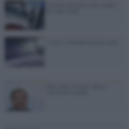
Il silenzio dei politici sullo scandalo
dei vigili romani
La neve e i dilettanti del nostro calcio
Blitz contro i Casalesi: chiesto
l'arresto di Cosentino