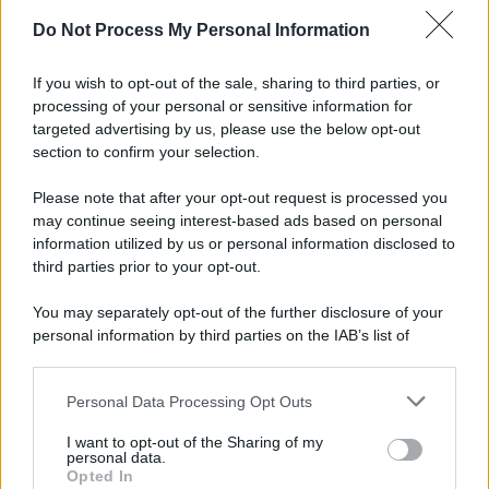
Do Not Process My Personal Information
L'anniversario /
90 anni di Yves Saint Laurent, tra moda e
scandali
If you wish to opt-out of the sale, sharing to third parties, or
processing of your personal or sensitive information for
targeted advertising by us, please use the below opt-out
section to confirm your selection.
Perché i centri di intrattenimento per famiglie investono in
attrazioni ad alta tecnologia
Please note that after your opt-out request is processed you
may continue seeing interest-based ads based on personal
information utilized by us or personal information disclosed to
third parties prior to your opt-out.
Il conflitto /
La mafia russa e l'arma del caos
You may separately opt-out of the further disclosure of your
personal information by third parties on the IAB’s list of
downstream participants.
Personal Data Processing Opt Outs
This information may also be disclosed by us to third parties
Tel Aviv /
Netanyahu si smarca da Trump: "Israele farà tutto
on the IAB’s List of Downstream Participants that may further
I want to opt-out of the Sharing of my
quello che è necessario per la sua sicurezza"
disclose it to other third parties.
personal data.
Opted In
Please note that this website/app uses one or more Google