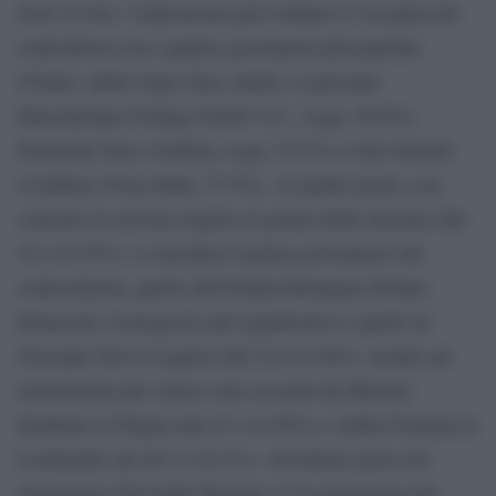
Sole 24 Ore, l’indicazione più evidente è l’en plein del
centrodestra con i quattro governatori più popolari
d’Italia: subito dopo Zaia, infatti, si piazzano
Massimiliano Fedriga (Friuli V.G., Lega, 59,8%),
Donatella Tesei (Umbria, Lega, 57,5%) e Jole Santelli
(Calabria, Forza Italia, 57,5%). Al quinto posto, con
consensi in crescita rispetto al giorno delle elezioni (dal
51,4 al 54%), si classifica il primo governatore del
centrosinistra, quello dell’Emilia Romagna Stefano
Bonaccini. Il progresso più significativo è quello di
Giovanni Toti in Liguria (dal 34,4 al 48%), mentre gli
arretramenti più vistosi sono accusati da Michele
Emiliano in Puglia (dal 47,1 al 40%) e Attilio Fontana in
Lombardia (da 49,7 a 45,3%). All’ultimo posto nel
Governance Poll delle Regioni c’è il governatore del