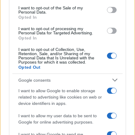
services and may gather and store information including but
I want to opt-out of the Sale of my
Personal Data.
not limited to your visit or usage behaviour. You may click to
Opted In
grant or deny consent to Google and its third-party tags to
use your data for below specified purposes in below Google
I want to opt-out of processing my
consent section.
Personal Data for Targeted Advertising.
Opted In
I want to opt-out of Collection, Use,
Retention, Sale, and/or Sharing of my
Personal Data that Is Unrelated with the
Purposes for which it was collected.
Opted Out
Syndication
Culture
Google consents
Salute
Globalist
I want to allow Google to enable storage
related to advertising like cookies on web or
Megachip
Globalscience
device identifiers in apps.
GiULia
Globalsport
I want to allow my user data to be sent to
Google for online advertising purposes.
Prima Pagina
I want to allow Google to send me