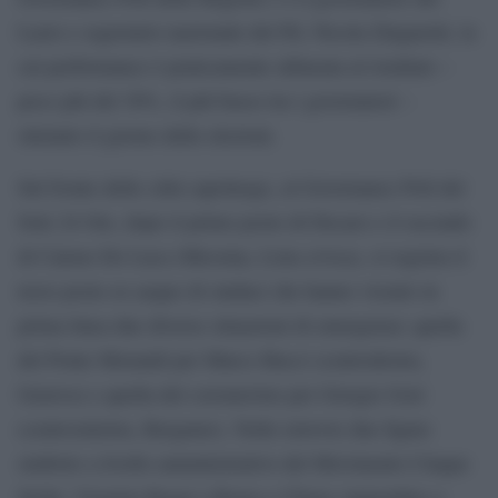
Lazio e segretario nazionale del Pd, Nicola Zingaretti, la
cui performance è praticamente allineata al risultato –
poco più del 30%, il più basso tra i governatori –
ottenuto il giorno delle elezioni.
Sul fronte delle città capoluogo, al Governance Poll del
Sole 24 Ore, dopo il primo posto di Decaro e il secondo
di Cateno De Luca (Messina, Lista civica), si registra il
terzo posto ex aequo di sindaci che hanno vissuto in
prima linea due diverse situazioni di emergenza: quella
del Ponte Morandi per Marco Bucci (centrodestra,
Genova) e quella del coronavirus per Giorgio Gori
(centrosinistra, Bergamo). Nelle retrovie due figure
simbolo a livello amministrativo del Movimento Cinque
Stelle: Virginia Raggi a Roma e Chiara Appendino a