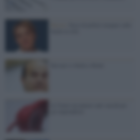
Russia /
Facce di politici incapaci sulle
buche in città
Bersani si ribella a Monti
In Veneto un numero anti-suicidi per
gli imprenditori