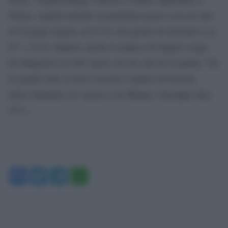
Torino, rispettivamente al penultimo posto (con un calo
di 29 punti rispetto al 67,2% del giorno di elezione) e al
97° (-10,9). Indietro anche il sindaco di Napoli, Luigi
De Magistris (al 100° posto con un calo di 24 punti). Tra
le grandi città, in lieve crescita i sindaci di Firenze,
Dario Nardella (34° posto) e di Milano, Giuseppe Sala
(52°).
Facebook
Twitter
Telegram
WhatsApp