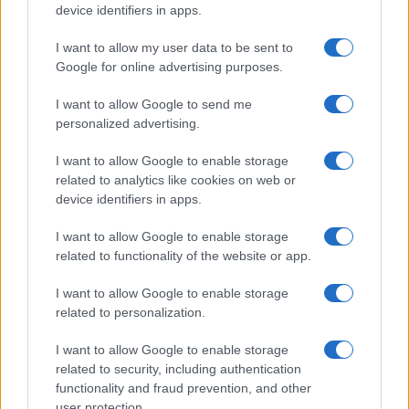
Megachip
Globalscience
device identifiers in apps.
GiULia
Globalsport
I want to allow my user data to be sent to
Google for online advertising purposes.
Prima Pagina
I want to allow Google to send me
personalized advertising.
Giornale dello
Chi siamo
I want to allow Google to enable storage
Spettacolo
related to analytics like cookies on web or
Contributors
device identifiers in apps.
Wondernet
Facebook
I want to allow Google to enable storage
Giuliana Sgrena
related to functionality of the website or app.
Twitter
I want to allow Google to enable storage
Google News
related to personalization.
Mastodon
I want to allow Google to enable storage
related to security, including authentication
Cookie Policy
functionality and fraud prevention, and other
user protection.