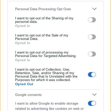
Personal Data Processing Opt Outs
This information may also be disclosed by us to third parties
Il medagliere /
Europei di nuoto: Pellecani guida una super
on the IAB’s List of Downstream Participants that may further
I want to opt-out of the Sharing of my
Italia
disclose it to other third parties.
personal data.
Opted In
Please note that this website/app uses one or more Google
services and may gather and store information including but
I want to opt-out of the Sale of my
Personal Data.
not limited to your visit or usage behaviour. You may click to
Opted In
grant or deny consent to Google and its third-party tags to
use your data for below specified purposes in below Google
I want to opt-out of processing my
consent section.
Personal Data for Targeted Advertising.
Opted In
I want to opt-out of Collection, Use,
Retention, Sale, and/or Sharing of my
Personal Data that Is Unrelated with the
Purposes for which it was collected.
Opted Out
Syndication
Culture
Google consents
Salute
Globalist
I want to allow Google to enable storage
related to advertising like cookies on web or