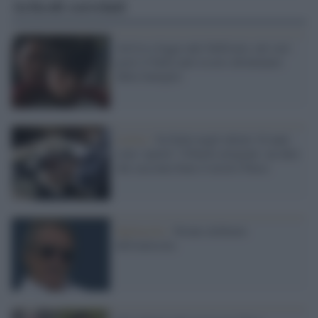
Articoli correlati
Arriva a legge anti-bullismo, nei casi
gravi il bullo può essere allontanato
dalla famiglia
Lavoro /
In Italia negli ultimi 10 anni
sono 'spariti' 318mila artigiani: un dato
che racconta bene il nostro Paese
Spettacolo /
Strane alchimie
dell'amicizia