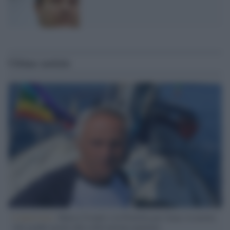
Ultime notizie
L'intervista /
Marco Croatti e la Flottilla per Gaza: le nostre
vele gonfie grazie alla sollevazione popolare