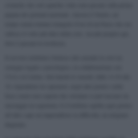
cronache che solo qualche volta sono passate sulla prima
pagina dei giornali nazionali. Ancora il Veneto, un
tempo ormai lontano triangolo d’oro di un Paese che ora
subisce il volto più duro della crisi. Accade proprio qui,
dove è passata la ricchezza.
Il servizio telefonico fornisce alle aziende in crisi un
sostegno legale e psicologico, in collaborazione con
l’Usl e la Caritas. Dal lunedì al venerdì, dalle 14.30 alle
18, rispondono tre operatori, negli altri giorni e nelle
fasce orarie non coperte dai volontari si può lasciare un
messaggio in segreteria. E il telefono squilla ogni giorno:
all’altro capo un imprenditore in difficoltà, un artigiano
disperato.