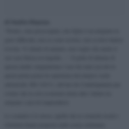
di Onofrio Dispenza
“Pronto, sono preoccupata, mio figlio è un artigiano in
gravi difficoltà, non sa come uscirne, non sa dove battere
la testa. Vi chiedo di aiutarlo, non voglio che anche il
suo caso finisca in tragedia…”. Il grido di allarme di
questa madre cinquantenne è uno dei tanti raccolti in
questi primi giorni di esperienza dal numero verde
antisuicidi, 800.130131, attivato da Confartigianato per
evitare che la crisi economia mieta altre vittime tra
artigiani e piccoli imprenditori.
Lo scenario è lo stesso, quello che le cronache locali e
Globalist hanno proposto nelle scorse settimane;