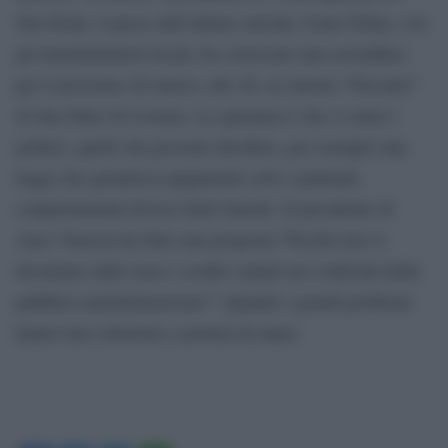
San Donà, il paese dell’ultimo suicida, Ivano Polita, con
gli amministratori locali, ha convocato una assemblea
per il prossimo 26 marzo, alle 20, al cinema “Pascutto”
di San Stino di Livenza. La speranza è che ci siano i
politici, quelli che possono decidere, per esempio una
legge che garantisca pagamenti certi e puntuali,
comportamenti diversi delle banche. Il presidente di
Ance Venezia ha fatto una proposta:”Perché non si
decurtano dalle tasse i crediti vantati nei confronti della
pubblica amministrazione?” Quando i grandi problemi
hanno una soluzione a portata di mano.