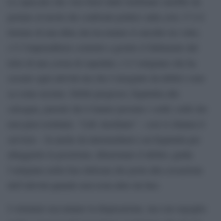
Lo spaccato che vien fuori dalle telefonate sarebbe da
portare al tavolo dei confronti politici sulla crisi. C’è il
titolare di una ditta che ha tentato il suicidio tre volte;
c’è l’imprenditore costretto a gestire il fallimento dal
letto di una corsia di ospedale; c’è l’artigiano che ha
cessato ogni attività ma che è inseguito da debiti e non
sa come uscirne. Debiti pregressi, Equitalia alle
calcagna, parenti che ti hanno prestato i soldi; soldi che
non puoi restituire. “Life Auxilium” – così si chiama il
servizio – fa anche da intermediario con Equitalia per
alleggerire la posizione, dilazionare il debito; guida
l’artigiano nella fase delicata che porta alla cessazione
dell’attività quando non resta altro da fare.
I volontari raccontano la disperazione, ma con orgoglio