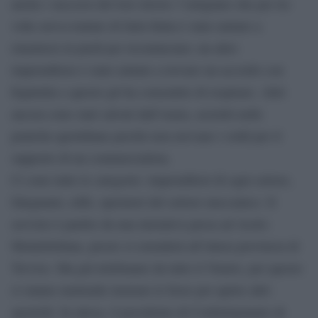
anche i successi del loro lavoro: l’artigiano che per tre
volte aveva tentato di farla finita è stato aiutato a
rimettersi in piedi per ricominciare; un altro
imprenditore è stato aiutato a trovare un accordo con
Equitalia e questo gli ha consentito di respirare. Altri
ancora sono stati salvati dall’usura, assistiti nelle
pratiche quotidiane perché non avevano i soldi per il
supporto di un commercialista.
Ci sono tutte le categorie: imprenditori di ogni settore,
falegnami, edili, operatori del settore meccanico. Il
servizio è partito da una iniziativa presa ad Asolo-
Montebelluna, presto si estenderà all’intera provincia di
Treviso. Ma già telefonano da tutto il Veneto, per questo
si stanno mettendo insieme le forze per aprire altri
sportelli. In attesa, il presidente di Confartigianato di