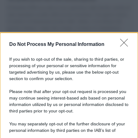
Il Senatore M5S racconta la sua esperienza sulle barche cariche di
aiuti umanitari assalite dall'esercito israeliano. Una guerra atroce,
il tentativo di disumanizzazione delle vittime, il servilismo del
governo italiano e degli altri europei, il ritorno al colonialismo.
L'importanza dei movimenti.
Do Not Process My Personal Information
Tel Aviv /
La “vittoria totale” di Israele significa una guerra
senza fine
If you wish to opt-out of the sale, sharing to third parties, or
processing of your personal or sensitive information for
targeted advertising by us, please use the below opt-out
section to confirm your selection.
Vangelo /
La vita si intreccia con le paure come il giorno
succede alla notte
Please note that after your opt-out request is processed you
may continue seeing interest-based ads based on personal
information utilized by us or personal information disclosed to
third parties prior to your opt-out.
La scoperta /
Oplontis, le vittime dell’eruzione del Vesuvio
You may separately opt-out of the further disclosure of your
furono più numerose del previsto
personal information by third parties on the IAB’s list of
downstream participants.