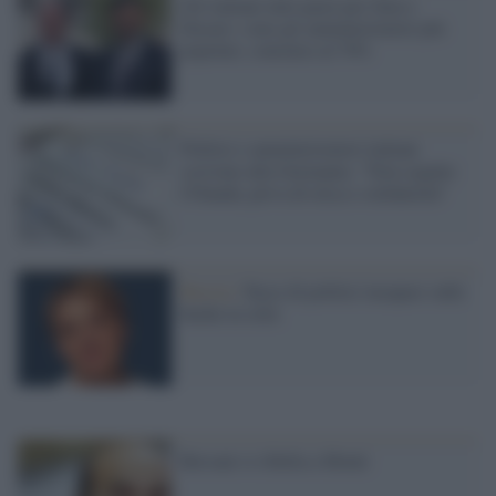
Gli italiani tutti pazzi per Zaia e
Decaro: sono gli amministratori più
popolari, consenso al 70%
Politici e amministratori italiani
scrivono alla Germania: "Non seguite
l'Olanda, priva di etica e solidarietà"
Russia /
Facce di politici incapaci sulle
buche in città
Bersani si ribella a Monti