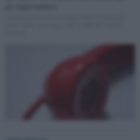
gli imprenditori
Confartigianato ha deciso di offrire servizio di consulenza
tecnica, legale e psicologica a chi è in difficoltà. [Onofrio
Dispenza]
Onofrio Dispenza