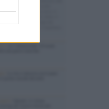
natore M5S racconta la sua esperienza sulle
e cariche di aiuti umanitari assalite
sercito israeliano. Una guerra atroce, il
ivo di disumanizzazione delle vittime, il
ismo del governo italiano e degli altri
ei, il ritorno al colonialismo. L'importanza
ovimenti.
Aviv /
La “vittoria totale” di Israele
fica una guerra senza fine
elo /
La vita si intreccia con le paure
il giorno succede alla notte
operta /
Oplontis, le vittime
eruzione del Vesuvio furono più