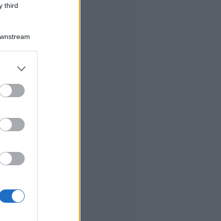
 third
Downstream
er and store
to grant or
ed purposes