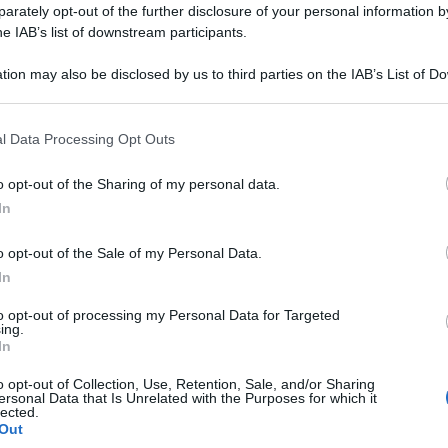
rately opt-out of the further disclosure of your personal information by
he IAB’s list of downstream participants.
tion may also be disclosed by us to third parties on the IAB’s List of 
 that may further disclose it to other third parties.
 that this website/app uses one or more Google services and may gath
l Data Processing Opt Outs
including but not limited to your visit or usage behaviour. You may click 
 to Google and its third-party tags to use your data for below specifi
o opt-out of the Sharing of my personal data.
ogle consent section.
 giovane è stata uccisa da un uomo da cui
In
co episodio di femminicidio che si aggiunge
o opt-out of the Sale of my Personal Data.
registrati da inizio anno.
In
epibile, quella contro le donne, che si consuma
to opt-out of processing my Personal Data for Targeted
ing.
e a cui bisogna reagire con una risposta forte da
In
la base delle discriminazioni, delle molestie e
o opt-out of Collection, Use, Retention, Sale, and/or Sharing
 radicati stereotipi di genere che devono essere
ersonal Data that Is Unrelated with the Purposes for which it
lected.
esidente della Camera, Roberto Fico, su
Out