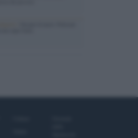
rose del previsto
dagliere /
Europei di nuoto: Pellecani
 una super Italia
Culture
Giornale
dello
Salute
Spettacolo