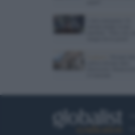
popoli"
L'altra emergenza. Un
anziano piange su una
panchina: “Sono solo, n
mangio da tre giorni”
Il palazzo /
Distanti dal
politica distanti dalla
democrazia: Montecitor
le transenne
Ch
Co