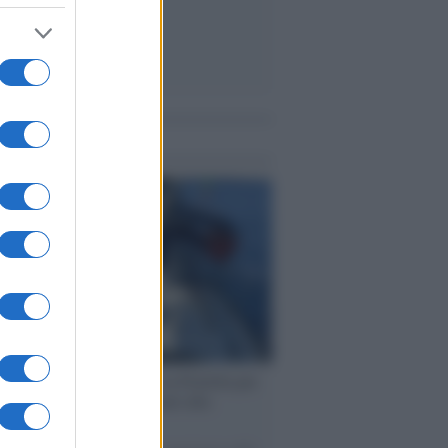
me notizie
ervista /
Marco Croatti e la Flottilla per
 le nostre vele gonfie grazie alla
vazione popolare