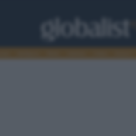
omia
Intelligence
Media
Ambiente
Cultura
Scienza