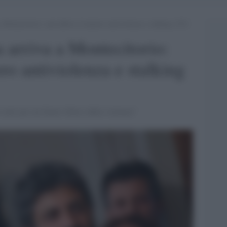
 Montecitorio: sarà affisso il numero antiviolenza e stalking 1522
 arriva a Montecitorio:
ero antiviolenza e stalking
utti per un futuro libero dalla violenza”