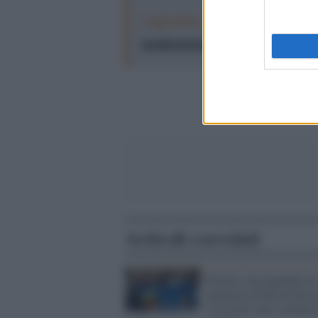
Leggi anche:
Proteste violente e rep
manifestazioni di massa attraverso l
Articoli correlati
Firenze, una panchina in
memoria di David Sasso
"Un invito alla solidarie