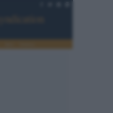
Sport
Tendenze