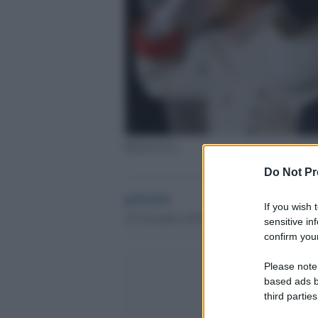
Roberto Fico
Do Not Pr
globalist
If you wish 
25 Novembre 2019 - 10.06
sensitive in
confirm your
Please note
based ads b
third parties