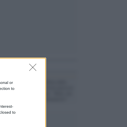
i anche
Fine vita, via libera dalla
sonal or
Camera, ora il testo passa in
ection to
Senato, Cappato: "Bene, ma
è ancora discriminatorio"
nterest-
closed to