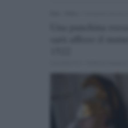
Home
>
Politica
>
Una panchina rossa arriva a
Una panchina rossa
sarà affisso il num
1522
I presidente Fico: "Dobbiamo impegnarci t