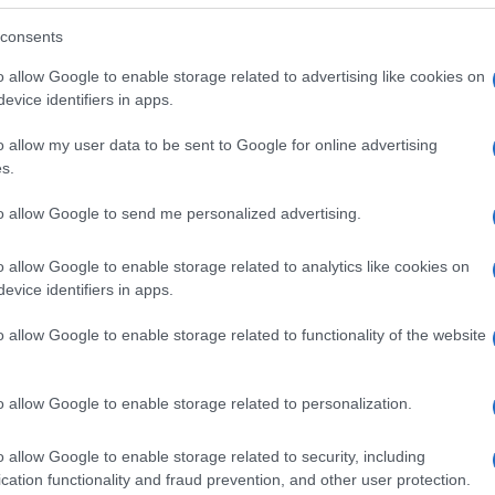
consents
ito a una proposta della vicepresidente Maria
o allow Google to enable storage related to advertising like cookies on
 i vicepresidenti e votata dall’aula – installeremo
evice identifiers in apps.
cortile di Montecitorio, un piccolo gesto a
o allow my user data to be sent to Google for online advertising
Ulti
mpagna di sensibilizzazione.
s.
ero antiviolenza e stalking 1522, un modo per
to allow Google to send me personalized advertising.
anco di chi denuncia. Poco dopo la facciata della
e, per l’iniziativa delle nazioni unite ‘orange the
o allow Google to enable storage related to analytics like cookies on
evice identifiers in apps.
per un futuro libero dalla violenza”, conclude.
o allow Google to enable storage related to functionality of the website
o allow Google to enable storage related to personalization.
L'int
pp
Gaza:
o allow Google to enable storage related to security, including
solle
cation functionality and fraud prevention, and other user protection.