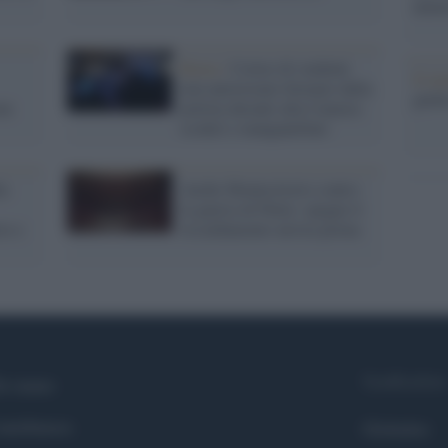
nume
Roma /
Corteo di studenti
Il me
non autorizzato fermato dalla
guida
on
polizia davanti alla Camera:
scontri e manganellate
la
Anche Montecitorio contro
la guerra di Putin: spegne il
io e
riscaldamento un'ora prima
Syndication
i siamo
ntributors
Globalist