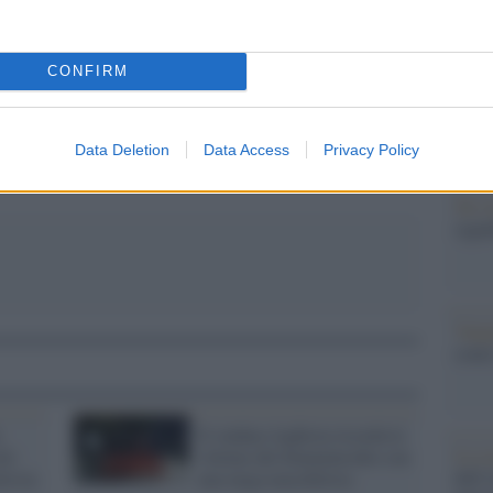
Il Se
barch
ressione: una strategia occulta per bloccare le
dall'e
a paura?
CONFIRM
tentat
servil
europ
dei m
Data Deletion
Data Access
Privacy Policy
Tel 
signi
Vang
come 
Il sindaco leghista ricorda le
La sc
li:
vittime del femminicidio con
dell’
tà tra
una targa maschilista