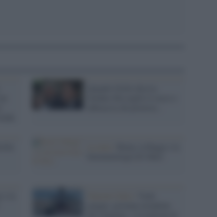
Quando Grillo diceva:
 un
Soldato blu togliti il casco e
i
abbraccia chi protesta...
trada
rolin
La nota /
Roma, la Raggi e la
fenomenologia Di Maio
 e la
Nazioni Unite /
Venti
giugno, giornata mondiale
del rifugiato: 114 milioni di