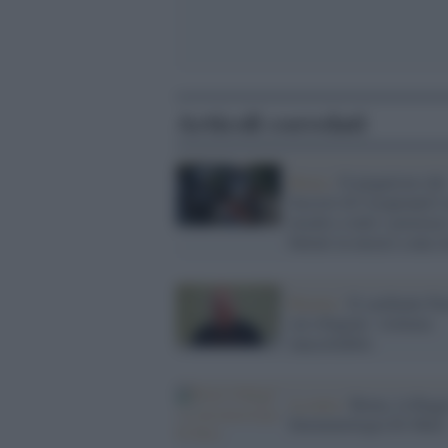
Articoli correlati
Roma /
Il piagnisteo dei
fascisti di Casapound è
insulto a tutti i poveracc
buttati in mezzo a una s
Rimini /
Il cardinale Pa
sui rifugiati: violenza
inaccettabile
La nota /
Roma, la Raggi
fenomenologia Di Maio