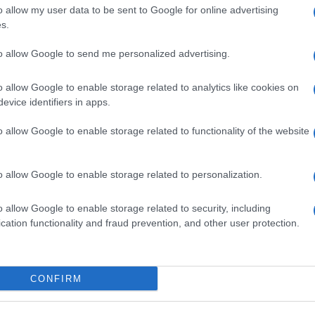
Il Se
o allow my user data to be sent to Google for online advertising
barch
icarlo. Paga per tutti, animale da macello che
s.
dall'e
, ultimo atto di disobbedienza civile, scatena
tentat
to allow Google to send me personalized advertising.
servil
 blu, ci hanno messi uno contro l’altro, non lo
europ
o più alcuna speranza, dovranno emigrare o fare
o allow Google to enable storage related to analytics like cookies on
dei m
evice identifiers in apps.
nter. Tu che hai spesso la loro età e difendi la tua
L'att
erlo. E’ una guerra, non ancora dichiarata, tra le
o allow Google to enable storage related to functionality of the website
Seri
e una in maglietta, mentre i responsabili stanno
o allow Google to enable storage related to personalization.
chi di mega pensioni, prebende, gettoni di
i senti preso per i fondelli a difendere
o allow Google to enable storage related to security, including
Musi
 i cittadini? Togliti il casco e abbraccia chi
cation functionality and fraud prevention, and other user protection.
un italiano, un’italiana come te, è tuo fratello. è
ri per gli operai del Sulcis, un padre che ha
CONFIRM
arà un atto rivoluzionario.
Il ri
"Cron