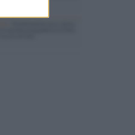
i definiva un 'narratore'
udio /
Disinformazione russa e destra:
 la macchina propagandistica di Putin
o la crisi di Ceuta