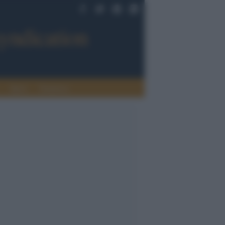
Sport
Tendenze