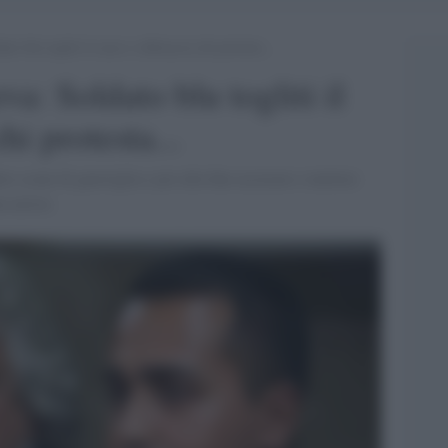
to blu togliti il casco e abbraccia chi protesta…
a: Soldato blu togliti il
hi protesta...
 scene di guerriglia e poi alla fine accusare e mettere
ta un'era