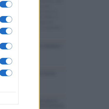
natore M5S racconta la sua esperienza sulle
e cariche di aiuti umanitari assalite
sercito israeliano. Una guerra atroce, il
ivo di disumanizzazione delle vittime, il
ismo del governo italiano e degli altri
ei, il ritorno al colonialismo. L'importanza
ovimenti.
esa /
Un estate di calcio: tra Mondiali e
e A
ca /
Al maestro Francesco Guccini
cordo /
Quando Guccini raccontava le
ache epafaniche": l'intervista all'artista