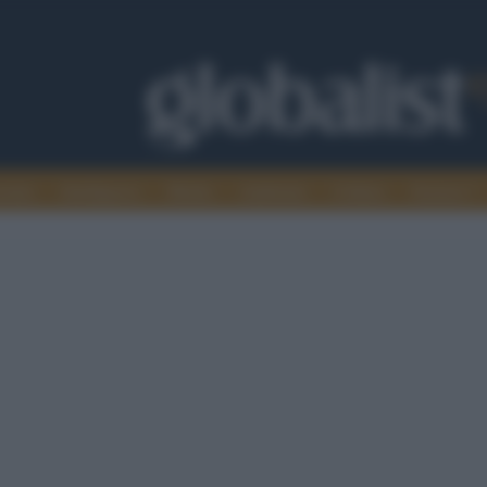
omia
Intelligence
Media
Ambiente
Cultura
Scienza