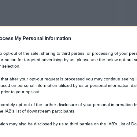
ocess My Personal Information
to opt-out of the sale, sharing to third parties, or processing of your per
blico del M5s è stato quello di Luigi Di Maio
formation for targeted advertising by us, please use the below opt-out s
 selection.
 scene di guerriglia come quelle di ieri e poi
chiesta i poliziotti e la Polizia di Stato per una
 that after your opt-out request is processed you may continue seeing i
ased on personal information utilized by us or personal information dis
a i manganelli e prometteva di “spezzare un
 prior to your opt-out.
rately opt-out of the further disclosure of your personal information by
provocato mal di pancia a molti militanti)
he IAB’s list of downstream participants.
del marchio M5s, Beppe Grillo scriveva sul suo
tion may also be disclosed by us to third parties on the IAB’s List of 
 scontri tra polizia e manifestanti in molte parti
 that may further disclose it to other third parties.