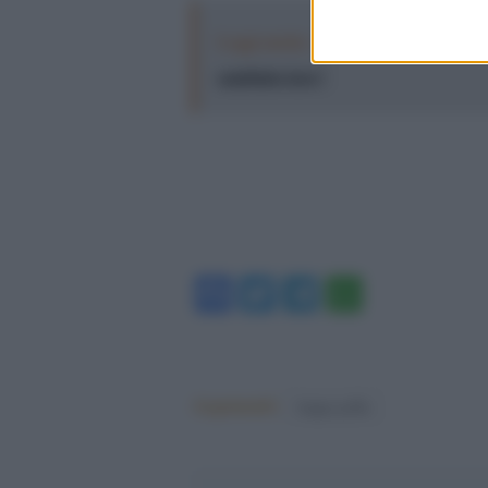
Leggi anche:
Grillo attacca il M5s:
cambiato loro"
Facebook
Twitter
Telegram
WhatsA
Argomenti:
beppe grillo