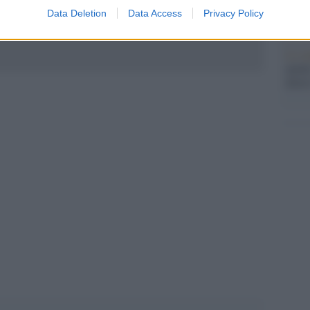
che s
Data Deletion
Data Access
Privacy Policy
 "Dovevano cambiare la politica, ma la politica ha
Lo st
anche
dietr
pp