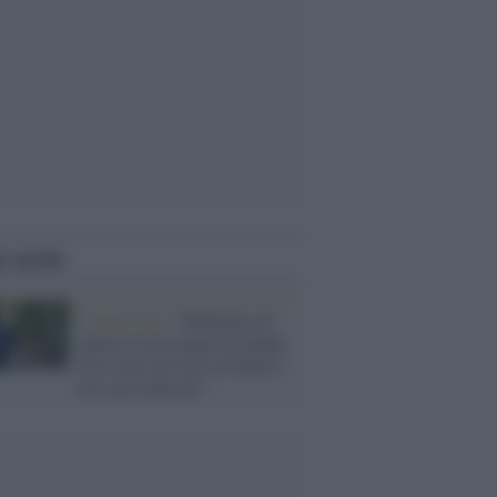
i anche
L'intervista /
“Rifugiato di
guerra in un campo profughi,
così sono arrivato in Italia e
mi sono laureato”