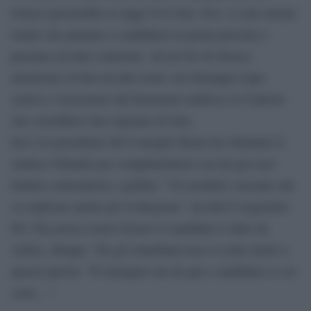
Grasso passerebbe ai raggi X le liste. Poi, ci sono alcuni
leader che puntano a candidarsi in prima persona o
pensano ad altre soluzioni. Ad un No di Grasso,
attenzione rivolta ad altri nomi: da Giuseppe Lupo
storico e ricercatore del fenomeno mafioso ai Centristi
che vorrebbero fare ingoiare D’Alia.
Ieri l’ex presidente del Consiglio Renzi ha chiamato il
sindaco Orlando per complimentarsi con lui per aver
battuto centrodestra e grillini: “Un modello vincente che
va replicato anche per la Regione”, ha dett il segretario
Pd. Che possa essere Grasso il candidato è tutto da
vedere, dunque. Tra gli orlandiani non si crede molto a
questa ipotesi: “È lusingato ma da qui a candidarsi ce ne
corre…”.