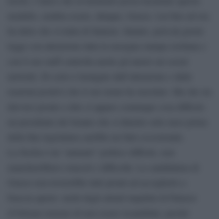
tavolo, l’unico che al momento possa incarnare questo
modello, sembra essere, dunque, Grasso. Lui fino ad ora
ha detto che si tratta di fantasie. Intanto, però,da giorni
legge con attenzione tutta la rassegna stampa siciliana e
con il suo staff controlla anche gli umori sui social
network. Di certo è lusingato dall’attenzione e dalle
reazioni positivi che il suo nome ha suscitato. Ma che sia
davvero pronto a dire sì appare comunque cosa difficile:
un presidente del Senato che si dimette sette mesi prima
della fine legislatura sarebbe un fatto eccezionale.
La Sicilia è un “animale” politico difficile, non
mancherebbero ostacoli e difficoltà. La candidatura di
Grasso non troverebbe tutti pronti ad accoglierlo a
braccia aperte: molti degli attuali inquilini di Palazzo
d’Orleans temono di non essere ricandidati, perché