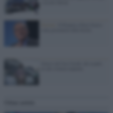
e assolve Salvini
Elezioni /
Il Pd pensa a Piero Grasso
come governatore della Sicilia
Grasso sul Caso Cucchi: chi sa parli,
no alla violenza impunita
Ultime notizie