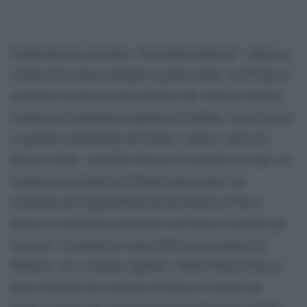
Il riferimento è divenuto “Il modello Palermo”. Dopo la
vittoria di Leoluca Orlando al primo turno, nel Pd per le
regionali si pensa ad una alleanza che vada da Sinistra
comune ad Alternativa popolare di Alfano. E per farcela
si guarda al presidente del Senato, Grasso. Solo lui –
dicono i dem – potrebbe farcela. Il contatto c’è stato. La
segreteria nazionale del Partito democratico sta
sondando una disponibilità del presidente di Piero
Grasso a candidato governatore nell’Isola. Lavorano gli
emissari, si attende un cenno dell’ex procuratore di
Palermo. Se ci saranno aperture, Matteo Renzi farà un
passo formale nei confronti di Grasso. Il nome sul