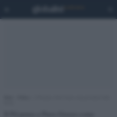
Home
>
Politica
>
Il Pd pensa a Piero Grasso come governatore della
Sicilia
Il Pd pensa a Piero Grasso come