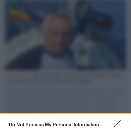
L'intervista /
Marco Croatti e la Flottilla per Gaza: le nostre
vele gonfie grazie alla sollevazione popolare
Il Senatore M5S racconta la sua esperienza sulle barche cariche di
aiuti umanitari assalite dall'esercito israeliano. Una guerra atroce,
il tentativo di disumanizzazione delle vittime, il servilismo del
governo italiano e degli altri europei, il ritorno al colonialismo.
L'importanza dei movimenti.
Do Not Process My Personal Information