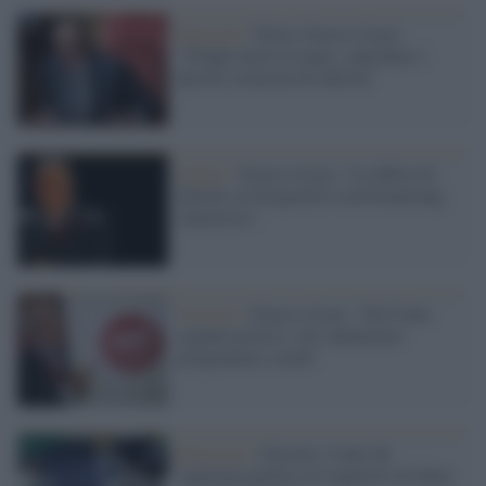
Migranti /
Pietro Grasso (Leu):
"Troppi morti in mare, cancellare i
decreti sicurezza di Salvini"
Senato /
Grasso (Leu): "La difesa di
Salvini su Gregoretti è un boomerang
clamoroso"
Governo /
Grasso (Leu): "Da Conte
segnali positivi, ma valutaremo
programma e nomi"
Razzismo /
Diciotti, Conte dà
copertura politica al sequestro di Stato