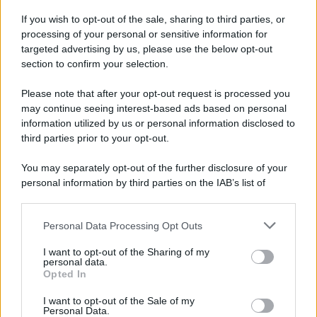
Musica /
Al maestro Francesco Guccini
If you wish to opt-out of the sale, sharing to third parties, or
processing of your personal or sensitive information for
targeted advertising by us, please use the below opt-out
section to confirm your selection.
Il ricordo /
Quando Guccini raccontava le "Cronache
epafaniche": l'intervista all'artista che si definiva un
Please note that after your opt-out request is processed you
'narratore'
may continue seeing interest-based ads based on personal
information utilized by us or personal information disclosed to
third parties prior to your opt-out.
Lo studio /
Disinformazione russa e destra: anche la
You may separately opt-out of the further disclosure of your
macchina propagandistica di Putin dietro la crisi di Ceuta
personal information by third parties on the IAB’s list of
downstream participants.
Personal Data Processing Opt Outs
This information may also be disclosed by us to third parties
Tendenze /
Sale il numero degli acquisti online in Europa e
on the IAB’s List of Downstream Participants that may further
I want to opt-out of the Sharing of my
aumentano le vendite di articoli second hand
disclose it to other third parties.
personal data.
Opted In
Please note that this website/app uses one or more Google
services and may gather and store information including but
I want to opt-out of the Sale of my
Personal Data.
not limited to your visit or usage behaviour. You may click to