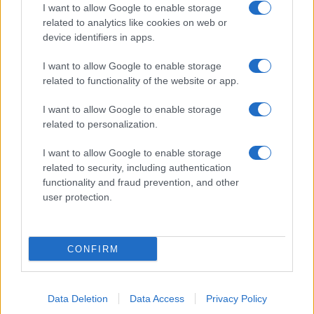
Giornale dello
Chi siamo
I want to allow Google to enable storage
Spettacolo
related to analytics like cookies on web or
Contributors
device identifiers in apps.
Wondernet
Facebook
I want to allow Google to enable storage
Giuliana Sgrena
related to functionality of the website or app.
Twitter
I want to allow Google to enable storage
Google News
related to personalization.
Mastodon
I want to allow Google to enable storage
related to security, including authentication
Cookie Policy
functionality and fraud prevention, and other
user protection.
Preferenze Privacy
CONFIRM
©2021 Globalist.it • All right reserved.
Data Deletion
Data Access
Privacy Policy
Syndication