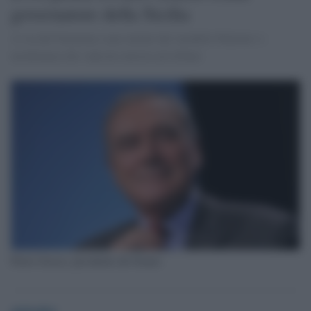
governatore della Sicilia
A via del Nazareno sono tentati dal 'modello Palermo' e
un'alleanza che vada da sinistra ad Alfano
Pietro Grasso, presidente del Senato
globalist