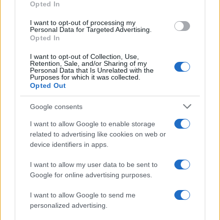
Opted In
grant or deny consent to Google and its third-party tags to
use your data for below specified purposes in below Google
I want to opt-out of processing my
consent section.
Personal Data for Targeted Advertising.
Opted In
I want to opt-out of Collection, Use,
Retention, Sale, and/or Sharing of my
Personal Data that Is Unrelated with the
Purposes for which it was collected.
Opted Out
Syndication
Culture
Google consents
Salute
Globalist
I want to allow Google to enable storage
related to advertising like cookies on web or
Megachip
Globalscience
device identifiers in apps.
GiULia
Globalsport
I want to allow my user data to be sent to
Google for online advertising purposes.
Prima Pagina
I want to allow Google to send me
personalized advertising.