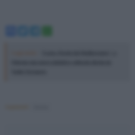
Facebook
Twitter
Telegram
WhatsApp
Leggi anche:
"Logos. Parole dal Mediterraneo", a
Palermo una nuova iniziativa culturale diretta da
Nadia Terranova
Argomenti:
Elezioni