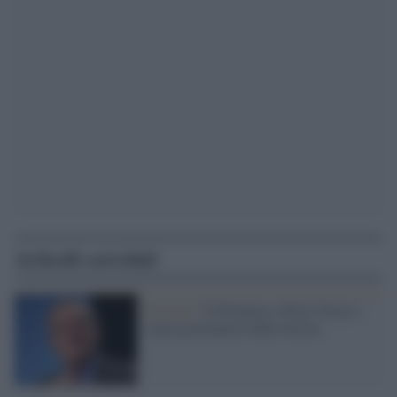
Articoli correlati
Elezioni /
Il Pd pensa a Piero Grasso
come governatore della Sicilia