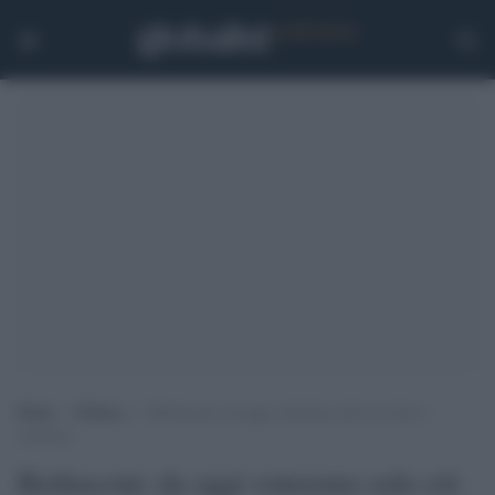
Home
>
Politica
>
Berlusconi: da oggi voteremo solo ciò che ci
convince
Berlusconi: da oggi voteremo solo ciò