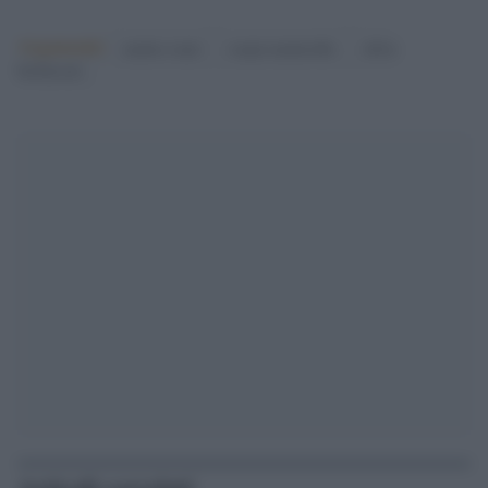
Argomenti:
matteo renzi
sergio mattarella
silvio
berlusconi