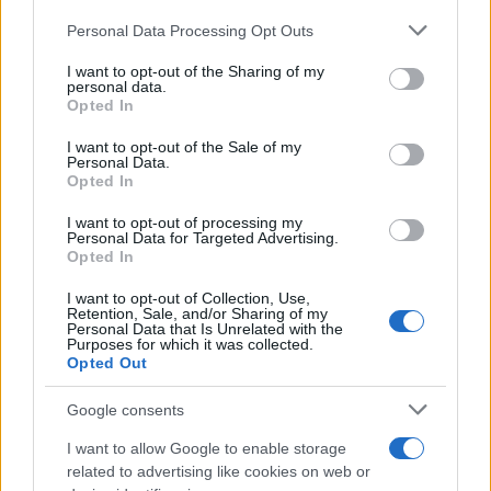
Personal Data Processing Opt Outs
This information may also be disclosed by us to third parties
Tendenze /
Sale il numero degli acquisti online in Europa e
on the IAB’s List of Downstream Participants that may further
I want to opt-out of the Sharing of my
aumentano le vendite di articoli second hand
disclose it to other third parties.
personal data.
Opted In
Please note that this website/app uses one or more Google
services and may gather and store information including but
I want to opt-out of the Sale of my
Personal Data.
not limited to your visit or usage behaviour. You may click to
Opted In
grant or deny consent to Google and its third-party tags to
use your data for below specified purposes in below Google
I want to opt-out of processing my
consent section.
Personal Data for Targeted Advertising.
Opted In
I want to opt-out of Collection, Use,
Retention, Sale, and/or Sharing of my
Personal Data that Is Unrelated with the
Purposes for which it was collected.
Opted Out
Syndication
Culture
Google consents
Salute
Globalist
I want to allow Google to enable storage
related to advertising like cookies on web or
Megachip