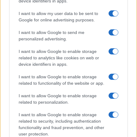
Globalscience
device identifiers in apps.
GiULia
Globalsport
I want to allow my user data to be sent to
Google for online advertising purposes.
Prima Pagina
I want to allow Google to send me
personalized advertising.
Giornale dello
Chi siamo
I want to allow Google to enable storage
Spettacolo
related to analytics like cookies on web or
Contributors
device identifiers in apps.
Wondernet
Facebook
I want to allow Google to enable storage
Giuliana Sgrena
related to functionality of the website or app.
Twitter
I want to allow Google to enable storage
Google News
related to personalization.
Mastodon
I want to allow Google to enable storage
related to security, including authentication
Cookie Policy
functionality and fraud prevention, and other
user protection.