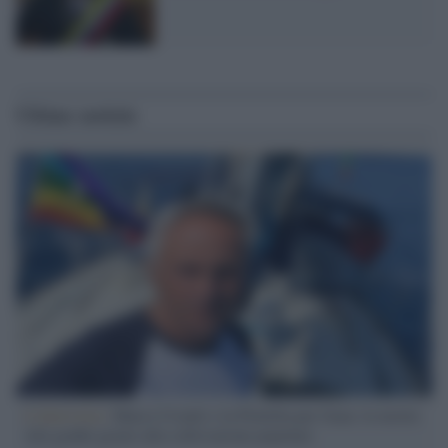
Ultime notizie
L'intervista /
Marco Croatti e la Flottilla per Gaza: le nostre
vele gonfie grazie alla sollevazione popolare