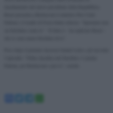
insediamento del nuovo presidente della Repubblica.
Renzi presenta a Berlusconi il ministro Pier Carlo
Padoan e il leader di Forza Italia scherza: “Speriamo non
sia birichino come te”. “Il fatto è – ha replicato Renzi –
che io sono meno birichino di te”.
Poco dopo il premier incrocia Gianni Letta e gli racconta
l’episodio: “Nella classifica dei birichini c’è prima
Padoan, poi Berlusconi e poi io”, sorride.
Facebook
Twitter
Telegram
WhatsApp