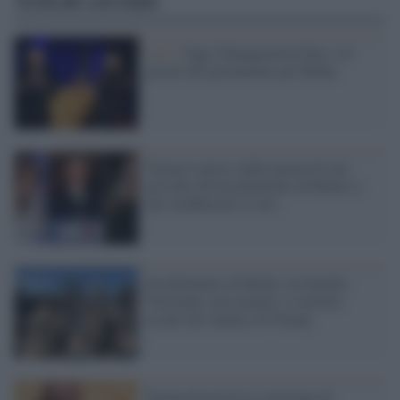
Articoli correlati
Live /
Oggi l'Inauguration Day: è iI
giorno del giuramento per Biden
Trump è geloso della parata di star
presenti all'insediamento di Biden (e
che snobbarono il suo)
Insediamento di Biden, la Guardia
Nazionale sarà armata: si temono
assalti dei fanatici di Trump
Trump diserterà la cerimonia di