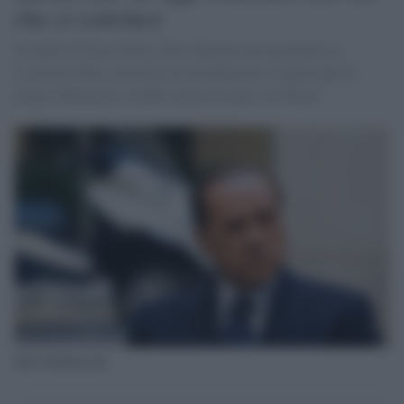
che ci convince
Il leader di Forza Italia, Silvio Berlusconi ha parlato in
occasione della cerimonia di insediamento al Quirinale di
Sergio Mattarella: fredda stretta di mano con Renzi.
Silvio Berlusconi