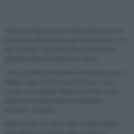
“Noi siamo sempre gli stessi e finora abbiano votato sì
per amore di riforme, ma da oggi voteremo sì solo a ciò
che ci convince”, ha ammesso Silvio Berlusconi al
Quirinale parlando del futuro delle riforme.
“Come sta il Patto del Nazareno? Francamente non lo so
abbiamo sempre avuto uno spirito di Stato e siamo
convinti che ci vogliano riforme per il Paese. Se una
proposta arriva dalla sinistra la giudichiamo e
decidiamo”, ha aggiuto.
Stretta di mano e un veloce saluto tra Matteo Renzi e
Silvio Berlusconi a margine della cerimonia di