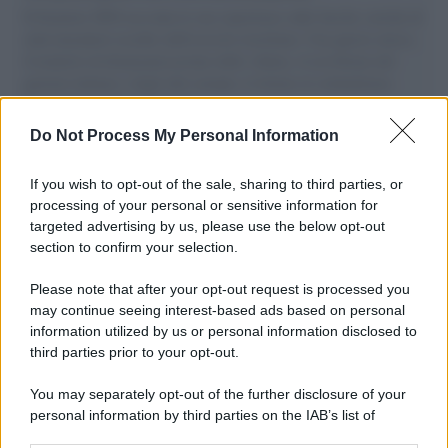
Il Senatore M5S racconta la sua esperienza sulle barche cariche di
aiuti umanitari assalite dall'esercito israeliano. Una guerra atroce,
il tentativo di disumanizzazione delle vittime, il servilismo del
governo italiano e degli altri europei, il ritorno al colonialismo.
L'importanza dei movimenti.
Do Not Process My Personal Information
Musica /
Al maestro Francesco Guccini
If you wish to opt-out of the sale, sharing to third parties, or
processing of your personal or sensitive information for
targeted advertising by us, please use the below opt-out
section to confirm your selection.
Il ricordo /
Quando Guccini raccontava le "Cronache
epafaniche": l'intervista all'artista che si definiva un
Please note that after your opt-out request is processed you
'narratore'
may continue seeing interest-based ads based on personal
information utilized by us or personal information disclosed to
third parties prior to your opt-out.
Lo studio /
Disinformazione russa e destra: anche la
You may separately opt-out of the further disclosure of your
macchina propagandistica di Putin dietro la crisi di Ceuta
personal information by third parties on the IAB’s list of
downstream participants.