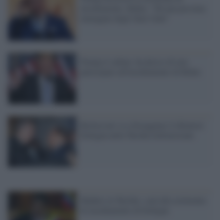
insediamento, Biden: "Dà una pessima
immagine degli Stati Uniti"
Trump il cafone: ha deciso di non
partecipare all'insediamento di Biden
Berlusconi va a festeggiare il dittatore
Erdogan nella Turchia militarizzata
Maduro in Turchia: sarà alla cerimonia
di insediamento di Erdogan