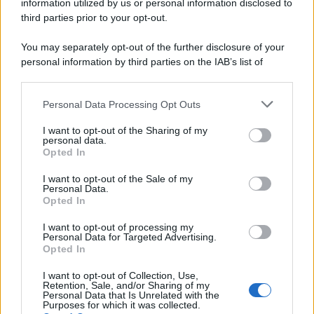
information utilized by us or personal information disclosed to
third parties prior to your opt-out.
Il ricordo /
Il nostro incontro con Francesco Guccini
You may separately opt-out of the further disclosure of your
personal information by third parties on the IAB’s list of
downstream participants.
Personal Data Processing Opt Outs
This information may also be disclosed by us to third parties
Musica /
Love Sensation, il primo duetto di Madonna e Kylie
on the IAB’s List of Downstream Participants that may further
I want to opt-out of the Sharing of my
Minogue
disclose it to other third parties.
personal data.
Opted In
Please note that this website/app uses one or more Google
services and may gather and store information including but
I want to opt-out of the Sale of my
Personal Data.
not limited to your visit or usage behaviour. You may click to
Opted In
grant or deny consent to Google and its third-party tags to
use your data for below specified purposes in below Google
I want to opt-out of processing my
consent section.
Personal Data for Targeted Advertising.
Opted In
I want to opt-out of Collection, Use,
Retention, Sale, and/or Sharing of my
Personal Data that Is Unrelated with the
Purposes for which it was collected.