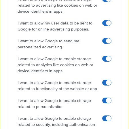
related to advertising like cookies on web or
Megachip
Globalscience
device identifiers in apps.
GiULia
Globalsport
I want to allow my user data to be sent to
Google for online advertising purposes.
Prima Pagina
I want to allow Google to send me
personalized advertising.
Giornale dello
Chi siamo
I want to allow Google to enable storage
Spettacolo
related to analytics like cookies on web or
Contributors
device identifiers in apps.
Wondernet
Facebook
I want to allow Google to enable storage
Giuliana Sgrena
related to functionality of the website or app.
Twitter
I want to allow Google to enable storage
Google News
related to personalization.
Mastodon
I want to allow Google to enable storage
related to security, including authentication
Cookie Policy