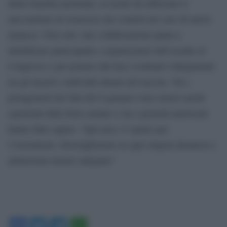
della Guardia nazionale, in modo da rafforzare il
meccanismo di sicurezza che scatterà nel caso di nuove
minacce. Non solo: tale collaborazione punta a
identificare partecipanti e organizzatori dell’assalto al
Congresso e per portare alla luce eventuali collegamenti
tra gli insorti e individui interni all’esercito. Tra i
protagonisti dei fatti del 6 gennaio sono emersi anche
esponenti delle forze armate e ora i generali americani
hanno fatto sapere: “Qui non c’è spazio per
l’estremismo. Investigheremo in ogni singola denuncia e
adotteremo misure adeguate”
Facebook
Twitter
Telegram
WhatsApp