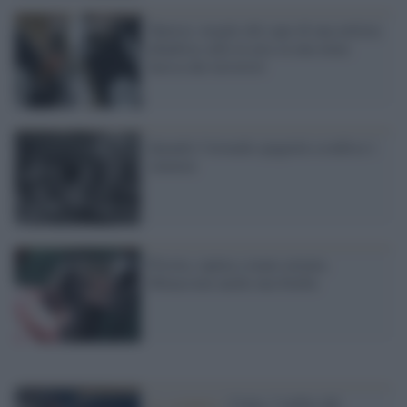
Tunisia: moglie del capo di una milizia
jihadista salta in aria su una mina
messa dai terroristi
Quando l'Armada spagnola sconfisse i
samurai
Pistoia, rapina a mano armata.
Minacciata anche una bimba
Lo scenario /
Ceuta, l’ombra del