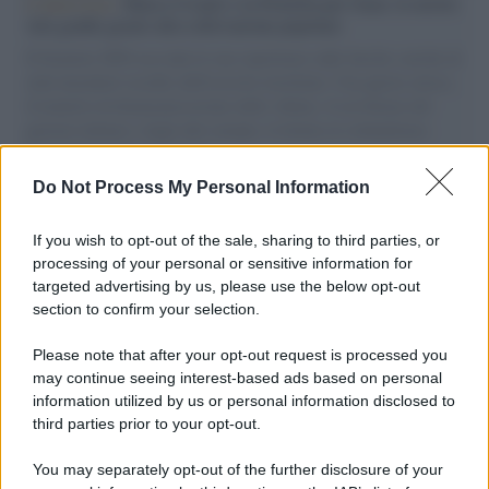
L'intervista /
Marco Croatti e la Flottilla per Gaza: le nostre
vele gonfie grazie alla sollevazione popolare
Il Senatore M5S racconta la sua esperienza sulle barche cariche di
aiuti umanitari assalite dall'esercito israeliano. Una guerra atroce,
il tentativo di disumanizzazione delle vittime, il servilismo del
governo italiano e degli altri europei, il ritorno al colonialismo.
L'importanza dei movimenti.
Do Not Process My Personal Information
Giornalismo /
Addio a Stefano Marcelli, colonna della Rai
di Firenze e dirigente dell'Usigrai
If you wish to opt-out of the sale, sharing to third parties, or
processing of your personal or sensitive information for
targeted advertising by us, please use the below opt-out
section to confirm your selection.
Lo scenario /
Ceuta, l’ombra del Marocco sull’assalto
mentre Trump rafforza i rapporti con Rabat e trama contro la
Please note that after your opt-out request is processed you
Spagna
may continue seeing interest-based ads based on personal
information utilized by us or personal information disclosed to
third parties prior to your opt-out.
La data /
L'8 agosto, quando la memoria dovrebbe insegnarci
You may separately opt-out of the further disclosure of your
qualcosa