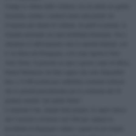
Cinque le vittime delle violenze, tra cui anche un agente
di polizia, mentre i senatori erano stati portati via
d’urgenza per timori di violenze. In quell’occasione, la
Guardia nazionale era stata mobilitata disarmata. Ora a
chiederne il rafforzamento sono le autorità federali, con
il via libera del Pentagono, così come riporta il New
York Times. Il generale in capo a questo corpo di difesa,
Daniel Hokanson, ha fatto sapere che sono disponibili
fino a 15.000 uomini per soddisfare eventuali richieste
che le autorità presenteranno per la cerimonia del 20
gennaio nonché “per quelle future”.
L’emittente Cnn, citando fonti proprie, fa sapere invece
che l’esercito è al lavoro con l’Fbi per valutare la
possibilità di dispiegare soldati e agenti tra gli uomini