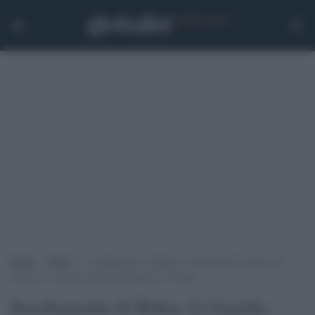
Home
>
Esteri
>
Insediamento di Biden, la Guardia Nazionale sarà
armata: si temono assalti dei fanatici di Trump
Insediamento di Biden, la Guardia