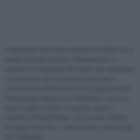
Il dipartimento della Difesa americano ha stabilito che la
Guardia Nazionale discolata a Washington per la
cerimonia di insediamento diJoe Biden sarà equipaggiata
con armi letali e non. La decisione arriva dopo la
comunicazione dell’Fbi che teme che gruppi armati pro-
Trump possano dirigersi verso Washington e che possa
ripetersi quanto avvenuto il 6 gennaio, quando i
sostenitori di Donald Trump – tra cui anche i militanti
del gruppo Proud Boys – hanno assaltato e invaso le sale
del Campidoglio.