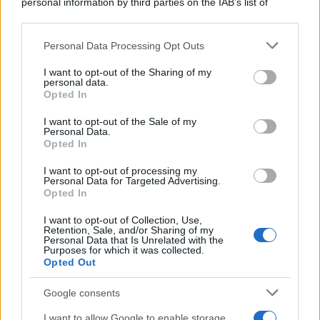
personal information by third parties on the IAB’s list of
downstream participants.
Personal Data Processing Opt Outs
This information may also be disclosed by us to third parties
Palestina /
Il Board of Peace di Trump assegna il primo
on the IAB’s List of Downstream Participants that may further
I want to opt-out of the Sharing of my
contratto per un rudimentale avamposto militare a Gaza
disclose it to other third parties.
personal data.
Opted In
Please note that this website/app uses one or more Google
services and may gather and store information including but
I want to opt-out of the Sale of my
Personal Data.
not limited to your visit or usage behaviour. You may click to
Opted In
grant or deny consent to Google and its third-party tags to
use your data for below specified purposes in below Google
I want to opt-out of processing my
consent section.
Personal Data for Targeted Advertising.
Opted In
I want to opt-out of Collection, Use,
Retention, Sale, and/or Sharing of my
Personal Data that Is Unrelated with the
Purposes for which it was collected.
Opted Out
Syndication
Culture
Google consents
Salute
Globalist
I want to allow Google to enable storage