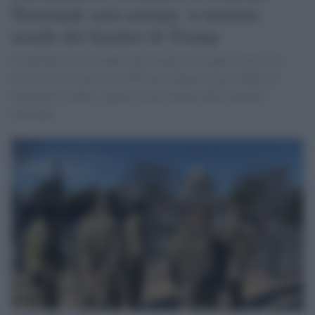
Nazionale sarà armata: si temono
assalti dei fanatici di Trump
L'emittente Cnn, citando fonti proprie, fa sapere invece che
l'esercito è al lavoro con l'Fbi per valutare la possibilità di
dispiegare soldati e agenti tra gli uomini della Guardia
nazionale