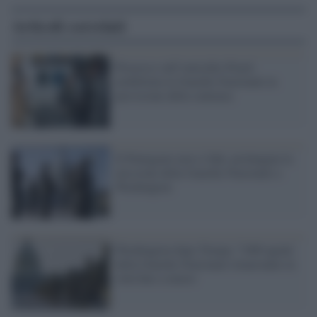
Articoli correlati
Processo sull’omicidio Floyd:
mobilitata la Guardia Nazionale in
previsione della sentenza
Il Pentagono non si fida: prolungata la
missione della Guardia Nazionale a
Washington
Washington dopo Trump: 7.000 agenti
della Guardia Nazionale rimarranno in
città fino a marzo