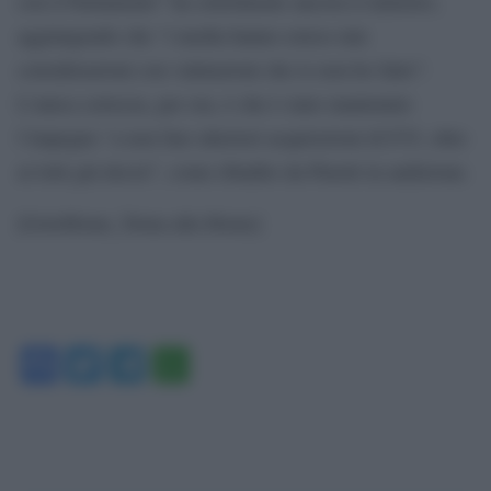
con il Parlamento” ha sottolineato ancora il ministro,
aggiungendo che “i media hanno esteso mie
considerazioni con valutazioni che io non ho fatto”.
L’unica certezza, per ora, è che è stato mantenuto
l’impegno “a non fare ulteriori acquisizioni di F35, oltre
ai lotti già decisi”, come ribadito da Pinotti in audizione.
[GotoHome_Torna alla Home]
Facebook
Twitter
Telegram
WhatsApp