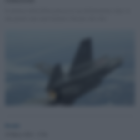
Il ministro della Difesa precisa le sue dichiarazioni e dice: le
mie parole sono state fraintese. Peccato.<br><br>
Desk6
18 Marzo 2014 - 17.04