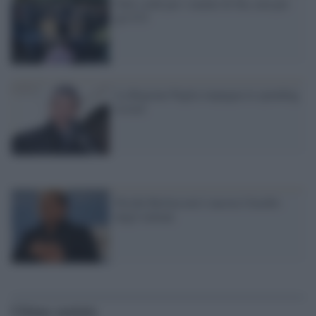
Tolti soldi per i malati di Sla, non per
gli F35
La Regione Puglia impugna la spending
review
Perché Berlusconi è ancora l'incubo
degli italiani
Ultime notizie