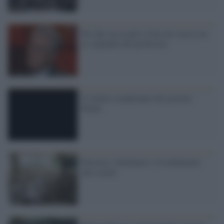
Per due ore in più. Come far cassa con
lo stipendio dei professori
Il silente compleanno del governo
Monti
Province: chiudiamo i riscaldamenti
alle scuole