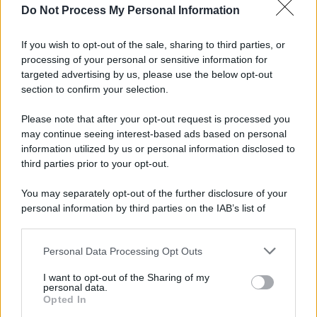
Do Not Process My Personal Information
Tel Aviv /
La “vittoria totale” di Israele significa una guerra
senza fine
If you wish to opt-out of the sale, sharing to third parties, or
processing of your personal or sensitive information for
targeted advertising by us, please use the below opt-out
section to confirm your selection.
Vangelo /
La vita si intreccia con le paure come il giorno
succede alla notte
Please note that after your opt-out request is processed you
may continue seeing interest-based ads based on personal
information utilized by us or personal information disclosed to
third parties prior to your opt-out.
La scoperta /
Oplontis, le vittime dell’eruzione del Vesuvio
You may separately opt-out of the further disclosure of your
furono più numerose del previsto
personal information by third parties on the IAB’s list of
downstream participants.
Personal Data Processing Opt Outs
This information may also be disclosed by us to third parties
Il medagliere /
Europei di nuoto: Pellecani guida una super
on the IAB’s List of Downstream Participants that may further
I want to opt-out of the Sharing of my
Italia
disclose it to other third parties.
personal data.
Opted In
Please note that this website/app uses one or more Google