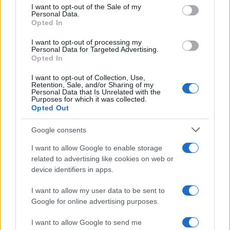
services and may gather and store information including but
I want to opt-out of the Sale of my
Personal Data.
not limited to your visit or usage behaviour. You may click to
Opted In
grant or deny consent to Google and its third-party tags to
use your data for below specified purposes in below Google
I want to opt-out of processing my
consent section.
Personal Data for Targeted Advertising.
Opted In
I want to opt-out of Collection, Use,
Retention, Sale, and/or Sharing of my
Personal Data that Is Unrelated with the
Purposes for which it was collected.
Opted Out
Syndication
Culture
Google consents
Salute
Globalist
I want to allow Google to enable storage
related to advertising like cookies on web or
Megachip
Globalscience
device identifiers in apps.
GiULia
Globalsport
I want to allow my user data to be sent to
Google for online advertising purposes.
Prima Pagina
I want to allow Google to send me