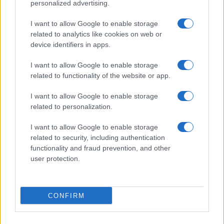
personalized advertising.
Giornale dello
Chi siamo
I want to allow Google to enable storage
Spettacolo
related to analytics like cookies on web or
Contributors
device identifiers in apps.
Wondernet
Facebook
I want to allow Google to enable storage
Giuliana Sgrena
related to functionality of the website or app.
Twitter
I want to allow Google to enable storage
Google News
related to personalization.
Mastodon
I want to allow Google to enable storage
related to security, including authentication
Cookie Policy
functionality and fraud prevention, and other
user protection.
Preferenze Privacy
CONFIRM
©2021 Globalist.it • All right reserved.