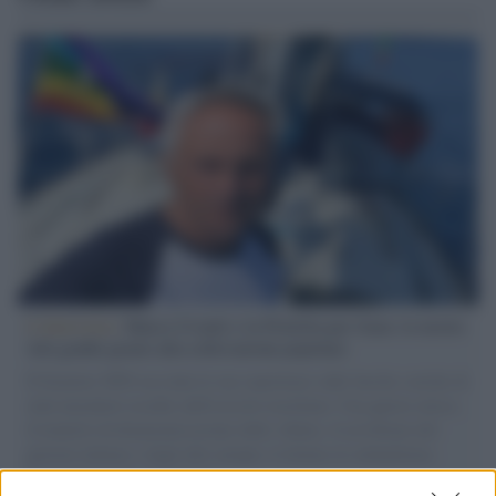
L'intervista /
Marco Croatti e la Flottilla per Gaza: le nostre
vele gonfie grazie alla sollevazione popolare
Il Senatore M5S racconta la sua esperienza sulle barche cariche di
aiuti umanitari assalite dall'esercito israeliano. Una guerra atroce,
il tentativo di disumanizzazione delle vittime, il servilismo del
governo italiano e degli altri europei, il ritorno al colonialismo.
L'importanza dei movimenti.