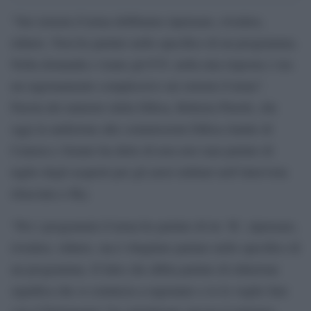
“Sui sistemi d’arma dobbiamo ripensare, rivedere,
ridurre. Non ho parlato nello specifico di un programma.
Nella domanda c’erano gli F35, nella mia risposta c’era
un ragionamento complessivo sui sistemi d’arma”.
Parola del ministro della Difesa, Roberta Pinotti, che
oggi in audizione alle commissioni Difesa riunite di
Camera e Senato ha detto di non aver mai parlato di
taglio degli acquisti per gli aerei militari nell’intervista
rilasciata a Sky.
“Per i programmi d’arma ho parlato di tre ‘R’, ripensare,
rivedere, ridurre, ma è sbagliato parlare nello specifico di
un programma. Il fatto che abbia parlato di riduzione
significa che si comincia a ragionare e io lo voglio fare