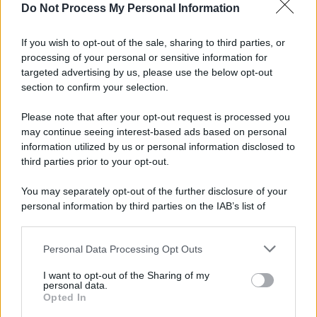
Do Not Process My Personal Information
L'evento /
La Sila diventa un palcoscenico naturale: nasce “A
Farla Amare Comincia Tu – Opera Sila”
If you wish to opt-out of the sale, sharing to third parties, or
processing of your personal or sensitive information for
targeted advertising by us, please use the below opt-out
section to confirm your selection.
Il ricordo /
Le radici di Francesco Guccini
Please note that after your opt-out request is processed you
may continue seeing interest-based ads based on personal
information utilized by us or personal information disclosed to
third parties prior to your opt-out.
L'anniversario /
90 anni di Yves Saint Laurent, tra moda e
You may separately opt-out of the further disclosure of your
scandali
personal information by third parties on the IAB’s list of
downstream participants.
Personal Data Processing Opt Outs
This information may also be disclosed by us to third parties
Il ricordo /
Il nostro incontro con Francesco Guccini
on the IAB’s List of Downstream Participants that may further
I want to opt-out of the Sharing of my
disclose it to other third parties.
personal data.
Opted In
Please note that this website/app uses one or more Google