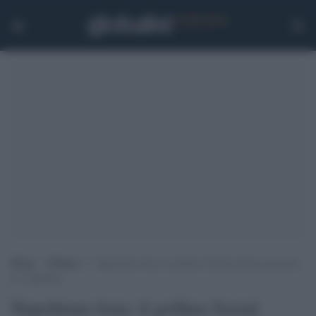
Home
>
Politica
>
Napolitano boia: il grillino Sorial rischia un’accusa
di vilipendio
Napolitano boia: il grillino Sorial