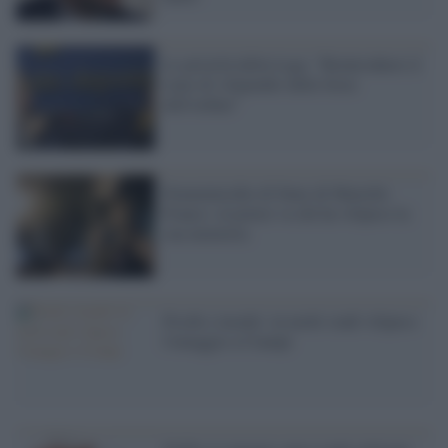
Le priorità della Lega: "Reintrodurre il
reato di vilipendio delle forze
dell'ordine"
Femminicidio di Stato di Marielle
Franco: al potere va chi ha vilipeso la
sua memoria
Fischi e insulti: in molti stadi vilipeso
l'omaggio a Ciampi