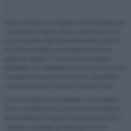
Non ha suscitato solo la sdegnata reazione bipartisan dei
suoi colleghi di Camera e Senato, compresi alcuni del
suo stesso partito, delle cariche istituzionali e anche di
chi è fuori dal Palazzo, come Matteo Renzi che ha
parlato di “stupidità”. L’uscita di ieri del deputato
pentastellato su “Napolitano boia” rischia di costare cara
al deputato pentastellato Giorgio Sorial, che potrebbe
essere processato per vilipendio al capo dello Stato.
La procura di Roma sta esaminando il caso scoppiato
dopo le sue dichiarazioni, in cui accusava il presidente
della Repubblica di “tagliare la gola alle opposizioni” e
valutando se sussistano gli estremi per l’avvio di