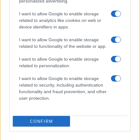
personalized advertising.
Giornale dello
Chi siamo
I want to allow Google to enable storage
Spettacolo
related to analytics like cookies on web or
Contributors
device identifiers in apps.
Wondernet
Facebook
I want to allow Google to enable storage
Giuliana Sgrena
related to functionality of the website or app.
Twitter
I want to allow Google to enable storage
Google News
related to personalization.
Mastodon
I want to allow Google to enable storage
related to security, including authentication
Cookie Policy
functionality and fraud prevention, and other
user protection.
Preferenze Privacy
CONFIRM
©2021 Globalist.it • All right reserved.