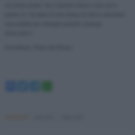
un’azione penale. Ieri il premier Enrico Letta aveva
parlato di “un punto di non ritorno di deriva estremista
inaccettabile per chiunque pratichi i principi
democratici”.
[GotoHome_Torna alla Home]
Facebook
Twitter
Telegram
WhatsApp
Argomenti:
enrico letta
matteo renzi