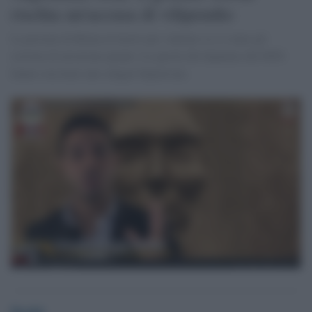
rischia un'accusa di vilipendio
La procura di Roma al lavoro per valutare se ci siano gli
estremi di un'azione penale. Le parole del deputato del M5S
hanno suscitato uno sdegno bipartisan.
Desk6