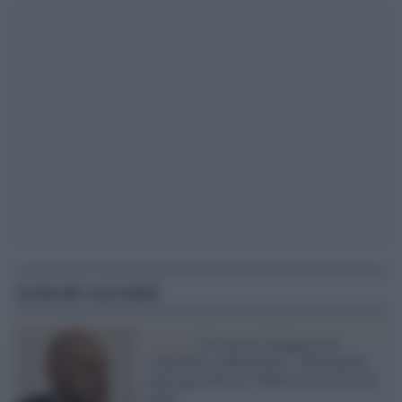
Articoli correlati
Il caso /
Gervasoni (indagato per
vilipendio a Mattarella): "Ma quando
attaccano Salvini e Meloni non succede
nulla"