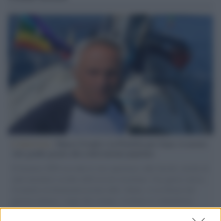
L'intervista /
Marco Croatti e la Flottilla per Gaza: le nostre
vele gonfie grazie alla sollevazione popolare
Il Senatore M5S racconta la sua esperienza sulle barche cariche di
aiuti umanitari assalite dall'esercito israeliano. Una guerra atroce,
il tentativo di disumanizzazione delle vittime, il servilismo del
governo italiano e degli altri europei, il ritorno al colonialismo.
L'importanza dei movimenti.