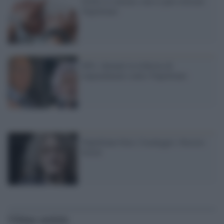
Grillo si censura: non si può criticare
Napolitano
M5s: domani la richiesta di
impeachment contro Napolitano
Napolitano boia: Casaleggio «boccia»
Sorial
Ultime notizie