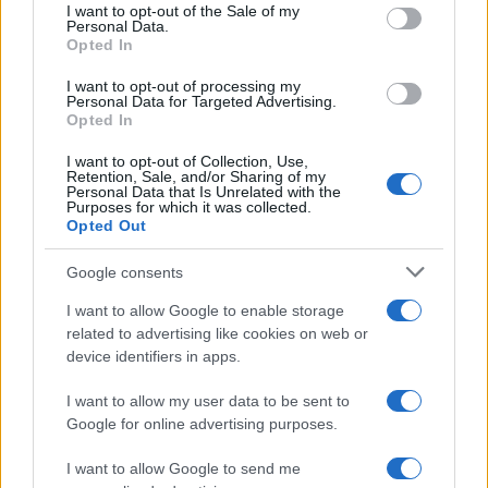
services and may gather and store information including but
I want to opt-out of the Sale of my
Personal Data.
not limited to your visit or usage behaviour. You may click to
Opted In
grant or deny consent to Google and its third-party tags to
use your data for below specified purposes in below Google
I want to opt-out of processing my
consent section.
Personal Data for Targeted Advertising.
Opted In
I want to opt-out of Collection, Use,
Retention, Sale, and/or Sharing of my
Personal Data that Is Unrelated with the
Purposes for which it was collected.
Opted Out
Syndication
Culture
Google consents
Salute
Globalist
I want to allow Google to enable storage
related to advertising like cookies on web or
Megachip
Globalscience
device identifiers in apps.
GiULia
Globalsport
I want to allow my user data to be sent to
Google for online advertising purposes.
Prima Pagina
I want to allow Google to send me