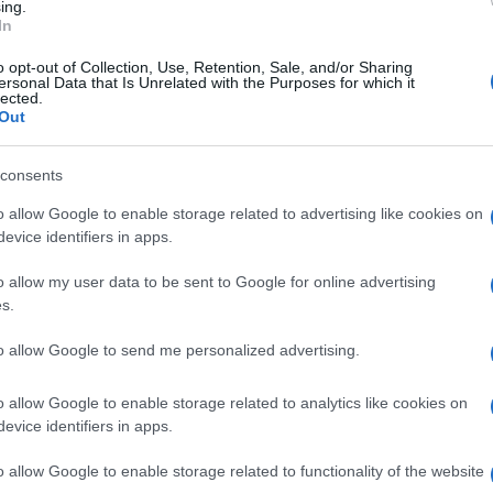
ing.
 avrà una sola voce, concordata da tutta la
In
a Giunta”.
o opt-out of Collection, Use, Retention, Sale, and/or Sharing
ersonal Data that Is Unrelated with the Purposes for which it
lected.
Ulti
n squadra, tutti insieme”, ha aggiunto il sindaco
Out
o insieme altri tipi di squadre in sala operatoria
consents
 – e secondo me hanno funzionato bene proprio
o allow Google to enable storage related to advertising like cookies on
odo utilizzato in questi giorni per formare le
evice identifiers in apps.
nti ma anche appassionate”.
o allow my user data to be sent to Google for online advertising
s.
 arriva a Roma la prima rappresentazione teatrale
to allow Google to send me personalized advertising.
L'int
Gaza:
o allow Google to enable storage related to analytics like cookies on
solle
evice identifiers in apps.
Il Se
o allow Google to enable storage related to functionality of the website
quadra di governo ci sono Daniele Ozzimo (Pd) a
barch