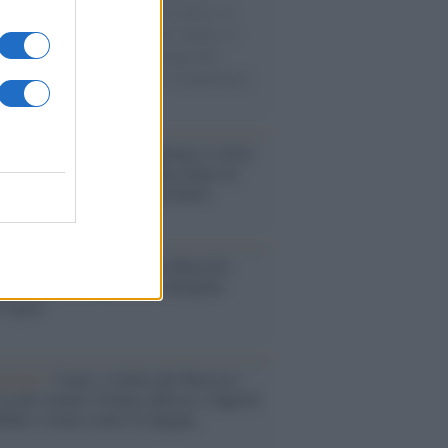
sercito israeliano. Una guerra atroce, il
ivo di disumanizzazione delle vittime, il
ismo del governo italiano e degli altri
ei, il ritorno al colonialismo. L'importanza
ovimenti.
iordania /
L’esercito israeliano si ritira
ampo profughi di Qalandiya dopo tre
i di violenze contro i palestinesi
nalismo /
Addio a Stefano Marcelli,
na della Rai di Firenze e dirigente
Usigrai
enario /
Ceuta, l’ombra del Marocco
assalto mentre Trump rafforza i rapporti
abat e trama contro la Spagna