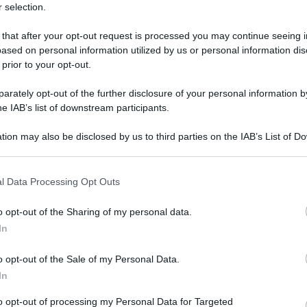
 selection.
 that after your opt-out request is processed you may continue seeing i
ased on personal information utilized by us or personal information dis
 prior to your opt-out.
 nella nuova Giunta Capitolina che avrà sei
rately opt-out of the further disclosure of your personal information by
e il delegato assessorato al Bilancio è stato
he IAB’s list of downstream participants.
, Daniela Morgante. Vice del sindaco è Luigi
tion may also be disclosed by us to third parties on the IAB’s List of 
ga al Patrimonio.
 that may further disclose it to other third parties.
 that this website/app uses one or more Google services and may gath
 il sindaco Ignazio Marino, a margine della
l Data Processing Opt Outs
including but not limited to your visit or usage behaviour. You may click 
nta che ha una rappresentanza del 50% di
 to Google and its third-party tags to use your data for below specifi
o opt-out of the Sharing of my personal data.
ogle consent section.
e molte persone competenti, ognuna scelta con
In
ua formazione, della sua personalità, della sua
o opt-out of the Sale of my Personal Data.
area strategica che gli è stata affidata”.
In
o – c’è l’idea di un lavoro in squadra che
to opt-out of processing my Personal Data for Targeted