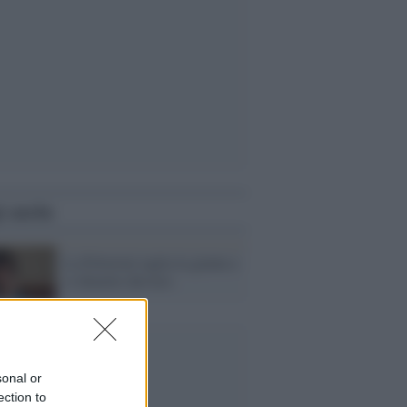
i anche
La Polverini taglia la giunta e
si dimette davvero
sonal or
ection to