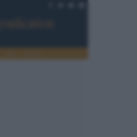
Sport
Tendenze