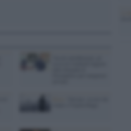
La da
dovre
e
Vaccini antinfluenzali, gli
a
assessori lombardi fuggono
dalle domande di
Piazzapulita (per inaugurare
presepi)
sori
Roma /
Vaticano: occorre dar
tempo a Virginia Raggi