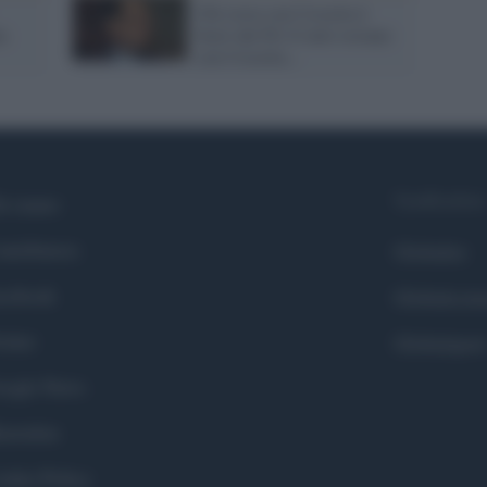
Chi resta con Crocetta è
a
fuori dal Pd. E tutti restano
con Crocetta...
Syndication
i siamo
ntributors
Globalist
cebook
Globalscie
itter
Globalsport
ogle News
stodon
okie Policy