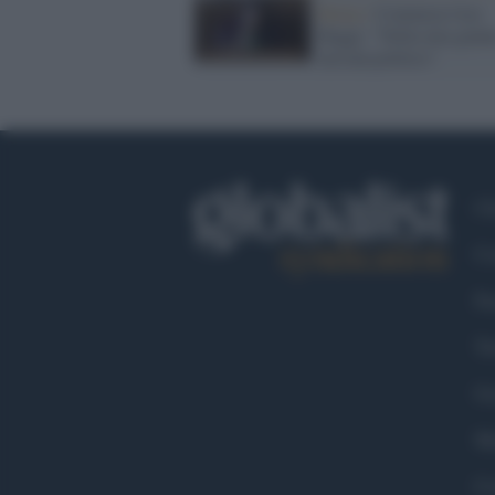
Roma /
Comincia l'era
Raggi: "Nella mia giunt
nessun politico"
Ch
Co
Fa
Tw
Go
Ma
Co