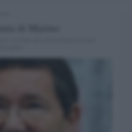
 Marino
unta di Marino
ne e sei uomini. Rosa anche la delega al Bilancio.
ella squadra.