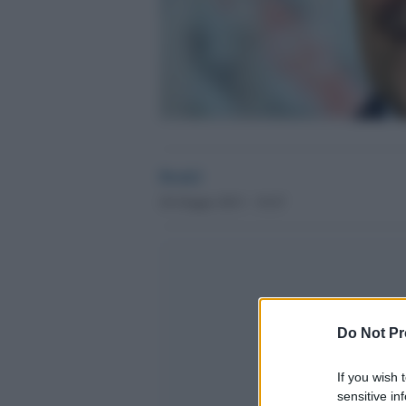
Desk2
26 Giugno 2013 - 19.47
Do Not Pr
If you wish 
sensitive in