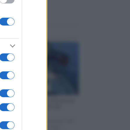
me notizie
ervista /
Marco Croatti e la Flottilla per
 le nostre vele gonfie grazie alla
vazione popolare
natore M5S racconta la sua esperienza sulle
e cariche di aiuti umanitari assalite