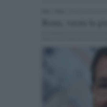
Home
>
Politica
>
Roma, varata la giunta di
Roma, varata la gi
In Campidoglio arrivano sei assessori don
Marino si dice soddisfatto per la scelta d