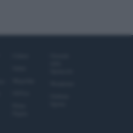
Culture
Giornale
dello
Salute
Spettacolo
Megachip
nce
Wondernet
GiULia
Giuliana
Sgrena
Prima
Pagina