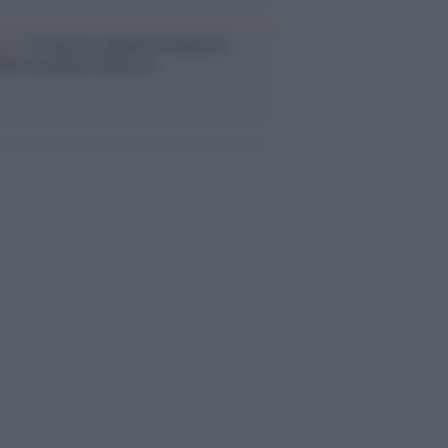
ta /
L'8 agosto, quando la memoria
bbe insegnarci qualcosa