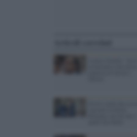
Articoli correlati
Leoluca Orlando: "Serv
un'alternativa alla destr
populista di Salvini e
Meloni"
Positivi anche due asses
regionali in Emilia
Romagna: uno dei due è
quello alla Salute