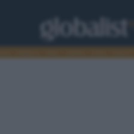
omia
Intelligence
Media
Ambiente
Cultura
Scienza