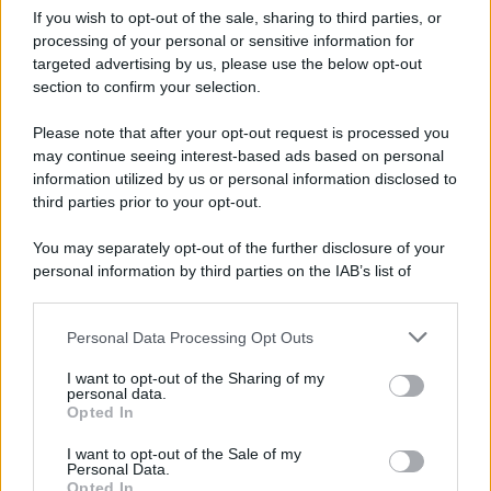
contratto per un rudimentale avamposto militare a Gaza
If you wish to opt-out of the sale, sharing to third parties, or
processing of your personal or sensitive information for
targeted advertising by us, please use the below opt-out
section to confirm your selection.
L'evento /
La Sila diventa un palcoscenico naturale: nasce “A
Farla Amare Comincia Tu – Opera Sila”
Please note that after your opt-out request is processed you
may continue seeing interest-based ads based on personal
information utilized by us or personal information disclosed to
third parties prior to your opt-out.
Il ricordo /
Le radici di Francesco Guccini
You may separately opt-out of the further disclosure of your
personal information by third parties on the IAB’s list of
downstream participants.
Personal Data Processing Opt Outs
This information may also be disclosed by us to third parties
L'anniversario /
90 anni di Yves Saint Laurent, tra moda e
on the IAB’s List of Downstream Participants that may further
I want to opt-out of the Sharing of my
scandali
disclose it to other third parties.
personal data.
Opted In
Please note that this website/app uses one or more Google
services and may gather and store information including but
I want to opt-out of the Sale of my
Personal Data.
not limited to your visit or usage behaviour. You may click to
Opted In