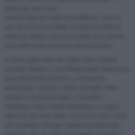
quanto pare non ci sono
limiti di tempo per varare il provvedimento, anche se,
una volta sciolta l’assemblea, la Polverini avrebbe 90
giorni per emettere il decreto per indire nuove elezioni,
per le quali devono poi passare almeno 45 giorni.
La nuova giunta vedrà alla Cultura, Sport, Politiche
giovanili e Turismo, ci sarà Fabiana Santini, Maria Zezza
passa alle Politiche del lavoro e e Formazione
professionale, Istruzione e Diritto allo studio. Fabio
Armeni va alle Risorse umane, al Demanio e
Partimonio, mentre Teodoro Buontempo si occuperà
della Casa, del Terzo settore, del Servizio civile e tutela
dei consumatori. Giuseppe Cangemi agli Enti locali e
Sicurezza, oltre che Ambiente, Sviluppo sostenibile e