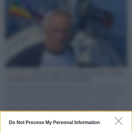
L'intervista /
Marco Croatti e la Flottilla per Gaza: le nostre
vele gonfie grazie alla sollevazione popolare
Il Senatore M5S racconta la sua esperienza sulle barche cariche di
aiuti umanitari assalite dall'esercito israeliano. Una guerra atroce,
il tentativo di disumanizzazione delle vittime, il servilismo del
governo italiano e degli altri europei, il ritorno al colonialismo.
L'importanza dei movimenti.
Do Not Process My Personal Information
Palestina /
Il Board of Peace di Trump assegna il primo