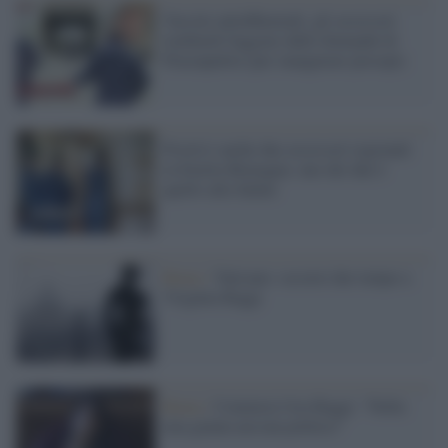
Vaccini antinfluenzali, gli assessori
lombardi fuggono dalle domande di
Piazzapulita (per inaugurare presepi)
Positivi anche due assessori regionali
in Emilia Romagna: uno dei due è
quello alla Salute
Roma /
Vaticano: occorre dar tempo a
Virginia Raggi
Roma /
Comincia l'era Raggi: "Nella
mia giunta nessun politico"