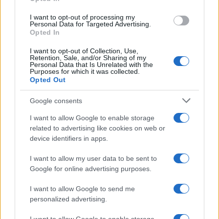
grant or deny consent to Google and its third-party tags to
use your data for below specified purposes in below Google
I want to opt-out of processing my
consent section.
Personal Data for Targeted Advertising.
Opted In
I want to opt-out of Collection, Use,
Retention, Sale, and/or Sharing of my
Personal Data that Is Unrelated with the
Purposes for which it was collected.
Opted Out
Syndication
Culture
Google consents
Salute
Globalist
I want to allow Google to enable storage
related to advertising like cookies on web or
Megachip
Globalscience
device identifiers in apps.
GiULia
Globalsport
I want to allow my user data to be sent to
Google for online advertising purposes.
Prima Pagina
I want to allow Google to send me
personalized advertising.
Giornale dello
Chi siamo