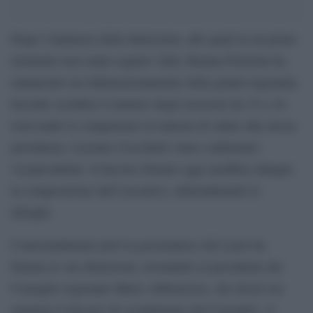
Dopo l’annuncio delle dimissioni, alle quali in un primo
momento non erano seguiti i fatti, Renata Polverini ha
annunciato un ridimensionamento della giunta regionale,
facendo scendere il numero degli assessori da 15 a 10,
riservando le competenze in materia di salute alla stessa
presidenza. Luciano Ciocchetti viene confermato
vicepresidente. Il decreto firmato oggi modifica dunque
la composizione dell’esecutivo, ridistrubuendo le
deleghe.
Contestualmente però la governatrice del Lazio ha
firmato le sue dimissioni, inviandole al presidente del
Consiglio regionale Mario Abbruzzese, che dovrà ora
emettere il decreto di scioglimento del Consiglio. A