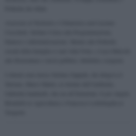
Politiche dei rifiuti.
Assessore al Territorio e Urbanistica sarà Luciano
Ciocchetti, Stefano Cetica alla Programmazione,
bilancio e informatizzazione. Mentre alle Politiche
sociali della famiglia ci sarà Aldo Forte, e Luca Malcotti
alle Ifrastrutture e lavori pubblici, Mobilità e trasporti.
I silurati sono invece Stefano Zappalà, che dirigeva il
Turismo, Marco Mattei, ex titolare dell’Ambiente,
Gabriella Santinelli, che era all’Istruzione. E poi Angela
Birindelli ex Agricoltura) e Francesco Lollobrigida ex
Trasporti.