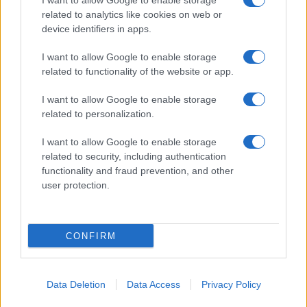
I want to allow Google to enable storage
Spettacolo
related to analytics like cookies on web or
Contributors
device identifiers in apps.
Wondernet
Facebook
I want to allow Google to enable storage
Giuliana Sgrena
related to functionality of the website or app.
Twitter
I want to allow Google to enable storage
Google News
related to personalization.
Mastodon
I want to allow Google to enable storage
related to security, including authentication
Cookie Policy
functionality and fraud prevention, and other
user protection.
Preferenze Privacy
CONFIRM
©2021 Globalist.it • All right reserved.
Data Deletion
Data Access
Privacy Policy
Syndication