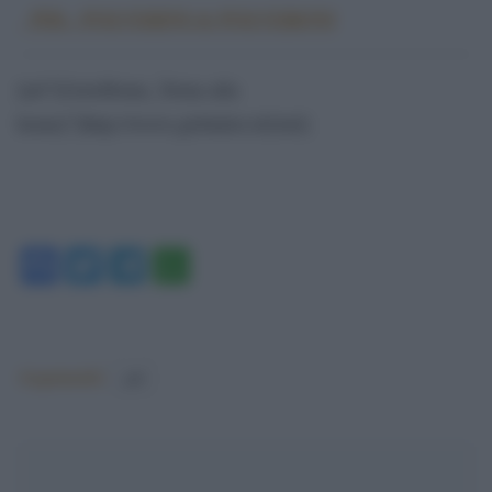
PDL, POLVERINI & POLVERONI
[url”[GotoHome_Torna alla
home]”]http://www.globalist.it/[/url]
Facebook
Twitter
Telegram
WhatsApp
Argomenti:
pdl