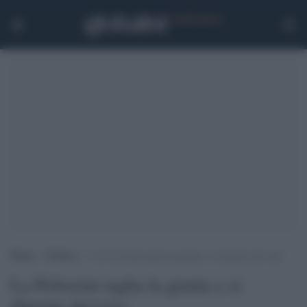
Home
>
Politica
>
La Polverini taglia la giunta e si dimette davvero
La Polverini taglia la giunta e si
dimette davvero