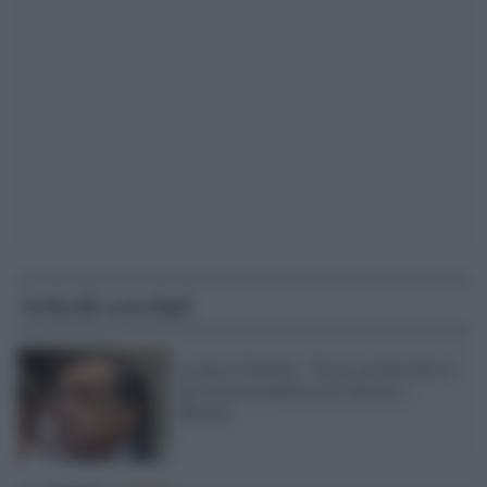
Articoli correlati
Leoluca Orlando: "Serve un'alternativa
alla destra populista di Salvini e
Meloni"