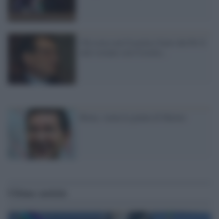
Chi resta con Crocetta è fuori dal Pd. E
tutti restano con Crocetta...
Roma, varata la giunta di Marino
Ultime notizie