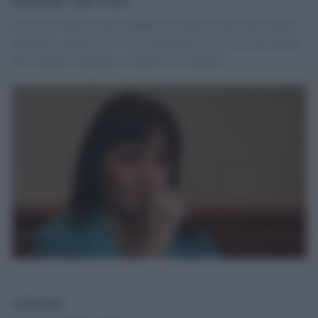
Il decreto firmato oggi modifica la composizione della giunta
regionale, ridotta da 15 a 10 componenti. Ora sta al presidente
del consiglio regionale sciogliere l'assemblea.
redazione