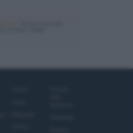
iversario /
90 anni di Yves Saint
nt, tra moda e scandali
Culture
Giornale
dello
Salute
Spettacolo
Megachip
nce
Wondernet
GiULia
Giuliana