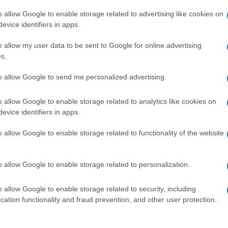
irenze si sono alternati con ricerche sia in
o allow Google to enable storage related to advertising like cookies on
to trovato il corpo della donna senza vita.
evice identifiers in apps.
a e molteplici squadre di volontariato. In
o allow my user data to be sent to Google for online advertising
s.
icerche anche un elicottero proveniente da Arezzo.
Ulti
to allow Google to send me personalized advertising.
o allow Google to enable storage related to analytics like cookies on
evice identifiers in apps.
pp
o allow Google to enable storage related to functionality of the website
o allow Google to enable storage related to personalization.
o allow Google to enable storage related to security, including
L'int
cation functionality and fraud prevention, and other user protection.
Gaza:
solle