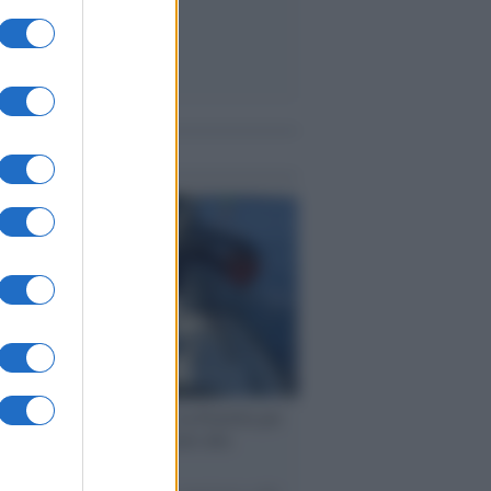
me notizie
ervista /
Marco Croatti e la Flottilla per
 le nostre vele gonfie grazie alla
vazione popolare