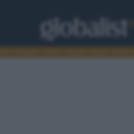
omia
Intelligence
Media
Ambiente
Cultura
Scienza