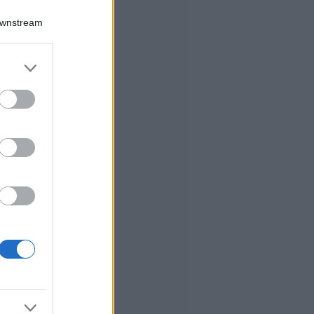
Downstream
er and store
to grant or
ed purposes