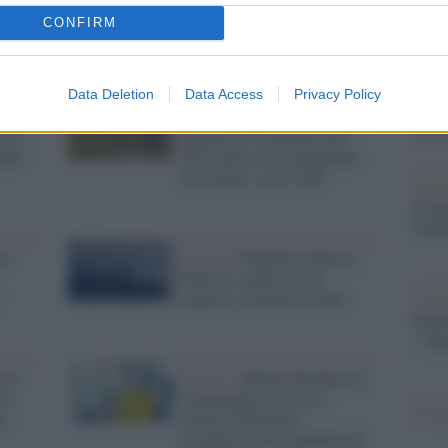
Il Se
barch
CONFIRM
dall'e
tentat
servil
Data Deletion
Data Access
Privacy Policy
europ
nni, è
Il report /
In Italia 30mila
dei m
: la
denunce di scomparsa nel
ikit
2023, due su tre riguardano
dei minori: ecco i dati
Pales
asseg
rudi
ez
Il caso /
Traghetto Genova-
Palermo, sparisce una
ragazza: ricerche in mare
L'eve
natu
– Ope
 di
Il caso /
Adriano Pacifico è a
la
Ventimiglia, risolto il
Il ri
i
mistero dell'uomo
scomparso sul Cammino di