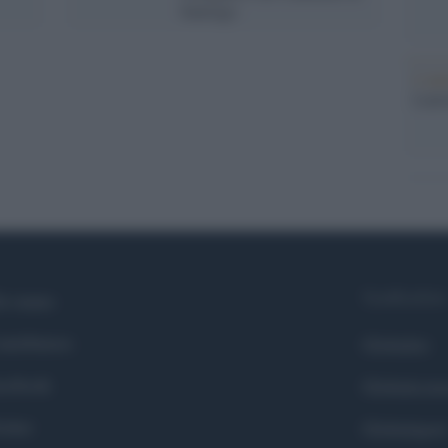
Santiago
L'ann
Laure
Syndication
i siamo
ntributors
Globalist
cebook
Globalscie
itter
Globalsport