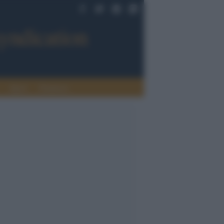
Sport
Tendenze