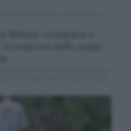
e scomparsa a Padule di Bientina: il corpo era nelle acque del
 la 60enne scomparsa a
 il corpo era nelle acque
le
omparsa da ieri nella zona di Padule di Bientina, provincia
razioni di ricerca hanno rinvenuto il cadavere nelle acque