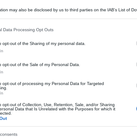
tion may also be disclosed by us to third parties on the IAB’s List of 
 that may further disclose it to other third parties.
 that this website/app uses one or more Google services and may gath
l Data Processing Opt Outs
including but not limited to your visit or usage behaviour. You may click 
 to Google and its third-party tags to use your data for below specifi
o opt-out of the Sharing of my personal data.
ogle consent section.
In
o opt-out of the Sale of my Personal Data.
In
to opt-out of processing my Personal Data for Targeted
enne scomparsa da ieri nella zona di Padule di
ing.
In
li del Fuoco durante le operazioni di ricerca
acque del Canale Imperiale.
o opt-out of Collection, Use, Retention, Sale, and/or Sharing
ersonal Data that Is Unrelated with the Purposes for which it
lected.
tanno operando unità cinofile e piloti con drone.
Out
e acque del Canale Imperiale di Bientina dove i
consents