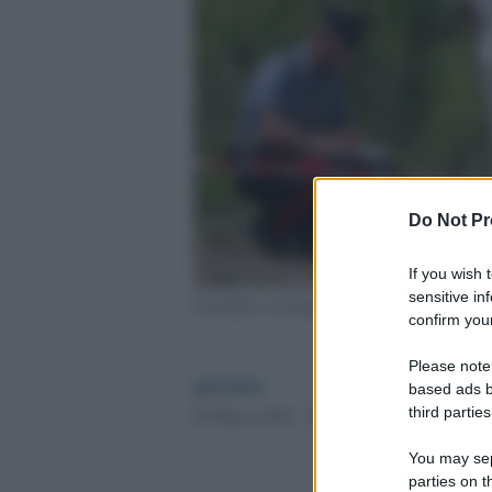
Do Not Pr
If you wish 
sensitive in
Scientifica sul luogo del ritrovamento del cor
confirm your
Please note
globalist
based ads b
third parties
20 Marzo 2024 - 15.22
You may sepa
parties on t