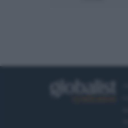
Ch
Co
Fa
Tw