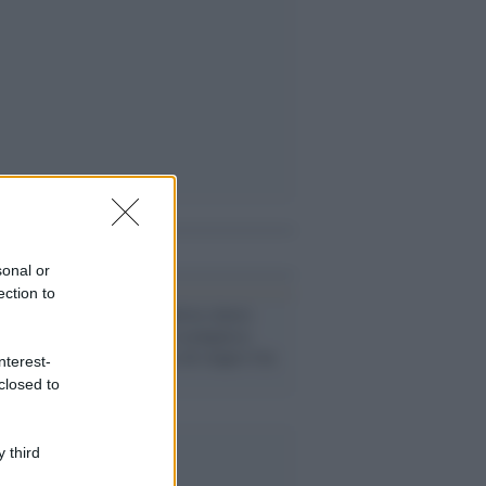
i anche
sonal or
ection to
Cina /
La tennista cinese
Peng Shuai è scomparsa:
aveva accusato di stupro l'ex
nterest-
vicepremier
closed to
 third