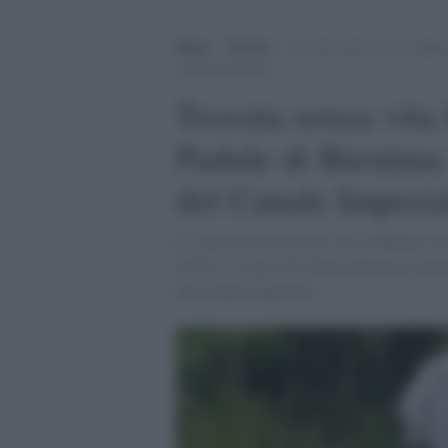
Home
>
Notizie
>
Trovata senza vita la 60enn
Canale Imperiale
Trovata senza vita
Padule di Bientina:
del Canale Imperia
E’ stata ritrovata senza vita la 60enne sc
di Pisa. I Vigili del Fuoco durante le ope
del Canale Imperiale.