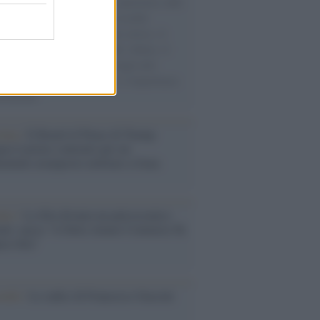
natore M5S racconta la sua esperienza sulle
e cariche di aiuti umanitari assalite
sercito israeliano. Una guerra atroce, il
ivo di disumanizzazione delle vittime, il
ismo del governo italiano e degli altri
ei, il ritorno al colonialismo. L'importanza
ovimenti.
tina /
Il Board of Peace di Trump
na il primo contratto per un
mentale avamposto militare a Gaza
nto /
La Sila diventa un palcoscenico
rale: nasce “A Farla Amare Comincia Tu
ra Sila”
cordo /
Le radici di Francesco Guccini