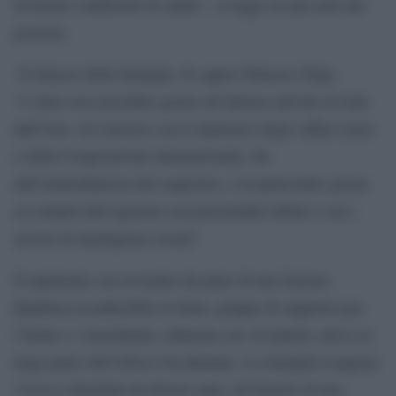
di buone condizioni di salute”, si legge in una nota del
governo.
Il rilascio della famiglia, fa sapere Palazzo Chigi,
“è stato reso possibile grazie all’intensa attività avviata
dall’Aise, di concerto con il ministero degli Affari esteri
e della Cooperazione internazionale, fin
dall’immediatezza del sequestro, e in particolare grazie
ai contatti dell’Agenzia con personalità tribali e con i
servizi di intelligence locali”.
Il rapimento era avvenuto da parte di una fazione
jihadista riconducibile al Jnim, gruppo di supporto per
l’Islam e i musulmani, allineata con Al Qaeda, attiva in
larga parte dell’Africa Occidentale. La famiglia Langone
viveva a Koutiala da diversi anni, all’interno di una