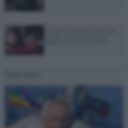
Il bimbo di 5 anni che era stato rapito
martedì scorso è stato trovato in
Romania ma il padre è già libero
Ultime notizie