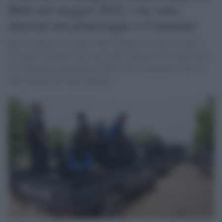
Mali nel maggio 2022: i tre sono
atterrati nel pomeriggio a Ciampino
Rocco Langone, la moglie Maria Donata Caivano e il figlio
Giovanni Langone, erano stati rapiti mentre si trovavano nella
loro abitazione alla periferia della città di Koutiala, a sud est
della capitale del Mali, Bamako.