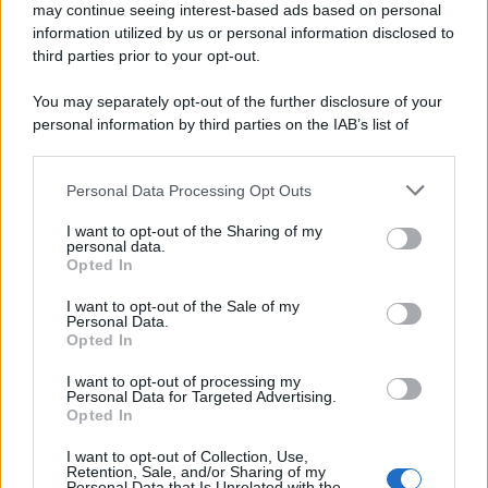
may continue seeing interest-based ads based on personal
information utilized by us or personal information disclosed to
third parties prior to your opt-out.
Il caso /
Trump ha quasi esaurito l'arsenale Usa, ma il
You may separately opt-out of the further disclosure of your
tycoon smentisce
personal information by third parties on the IAB’s list of
downstream participants.
Personal Data Processing Opt Outs
This information may also be disclosed by us to third parties
La banca /
Caso Mps: i pm milanesi ora vogliono vederci
on the IAB’s List of Downstream Participants that may further
I want to opt-out of the Sharing of my
chiaro sulle “chat” tra un dirigente del Mef e alcuni ministri
disclose it to other third parties.
personal data.
Opted In
Please note that this website/app uses one or more Google
services and may gather and store information including but
I want to opt-out of the Sale of my
Personal Data.
not limited to your visit or usage behaviour. You may click to
Opted In
grant or deny consent to Google and its third-party tags to
use your data for below specified purposes in below Google
I want to opt-out of processing my
consent section.
Personal Data for Targeted Advertising.
Opted In
I want to opt-out of Collection, Use,
Retention, Sale, and/or Sharing of my
Personal Data that Is Unrelated with the