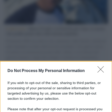
L'intervista /
Marco Croatti e la Flottilla per Gaza: le nostre
vele gonfie grazie alla sollevazione popolare
Il Senatore M5S racconta la sua esperienza sulle barche cariche di
aiuti umanitari assalite dall'esercito israeliano. Una guerra atroce,
il tentativo di disumanizzazione delle vittime, il servilismo del
governo italiano e degli altri europei, il ritorno al colonialismo.
L'importanza dei movimenti.
Do Not Process My Personal Information
Tendenze /
Sale il numero degli acquisti online in Europa e
aumentano le vendite di articoli second hand
If you wish to opt-out of the sale, sharing to third parties, or
processing of your personal or sensitive information for
targeted advertising by us, please use the below opt-out
section to confirm your selection.
Pd /
Un partito progressista e di sinistra che si spacca sul
riarmo ha un serio problema
Please note that after your opt-out request is processed you