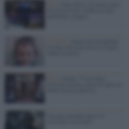
Roma /
Ponte Milvio, un 20enne rapito
fuori da un locale: il padre era stato
gambizzato a maggio
L'inchiesta /
Sequestrata una bambina
di cinque anni in provincia di Catania:
indaga la procura
Roma /
Gridava: "E' mio figlio".
Arrestato un uomo, tentava di rapire un
bimbo all'uscita dall'asilo
Una gang criminale rapisce 15
missionari Usa ad Haiti