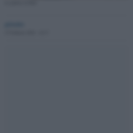
La polizia in Mali
globalist
27 Febbraio 2024 - 16.37