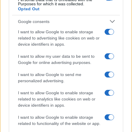
Purposes for which it was collected.
Opted Out
Syndication
Culture
Google consents
Salute
Globalist
I want to allow Google to enable storage
related to advertising like cookies on web or
Megachip
Globalscience
device identifiers in apps.
GiULia
Globalsport
I want to allow my user data to be sent to
Google for online advertising purposes.
Prima Pagina
I want to allow Google to send me
personalized advertising.
Giornale dello
Chi siamo
I want to allow Google to enable storage
Spettacolo
related to analytics like cookies on web or
Contributors
device identifiers in apps.
Wondernet
Facebook
I want to allow Google to enable storage
Giuliana Sgrena
related to functionality of the website or app.
Twitter