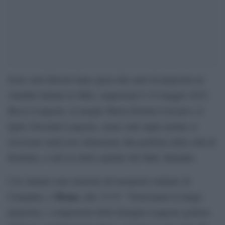
Sono stati liberati dopo quasi due anni di prigionia tre
cittadini italiani in Mali, sequestrati il 19 maggio 2022.
Rocco Langone, la moglie Maria Donata Caivano e il
figlio Giovanni Langone, erano stati rapiti mentre si
trovavano nella loro abitazione alla periferia della città di
Koutiala, a sud est della capitale del Mali, Bamako.
I tre italiani sono atterrati all’aeroporto militare di
Roma
Ciampino, a
, alle 15:35. “Nonostante la lunga
prigionia, i componenti della famiglia Langone godono