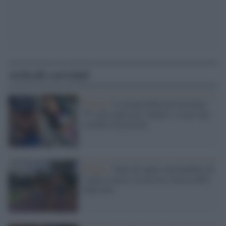
Articoli correlati
Firenze /
La nonna della piccola Kata:
"E' stata rapita per sbaglio, è stato uno
scambio di persona"
Milano /
Tenta di rapire una bambina di
4 anni al parco, la piccola salvata dalla
babysitter