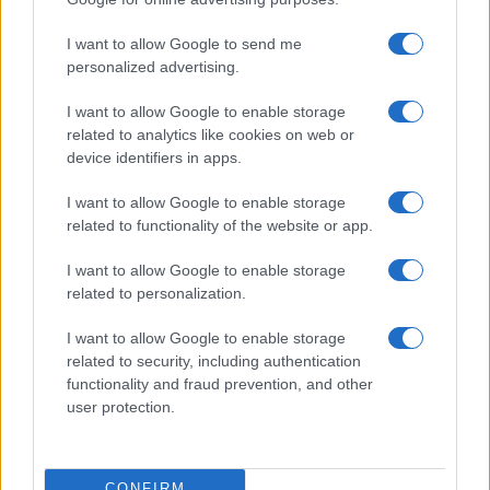
Prima Pagina
I want to allow Google to send me
personalized advertising.
Giornale dello
Chi siamo
I want to allow Google to enable storage
Spettacolo
related to analytics like cookies on web or
Contributors
device identifiers in apps.
Wondernet
Facebook
I want to allow Google to enable storage
Giuliana Sgrena
related to functionality of the website or app.
Twitter
I want to allow Google to enable storage
Google News
related to personalization.
Mastodon
I want to allow Google to enable storage
related to security, including authentication
Cookie Policy
functionality and fraud prevention, and other
user protection.
Preferenze Privacy
CONFIRM