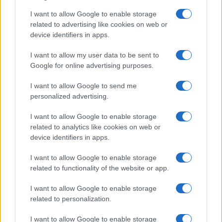
Salute
Globalist
I want to allow Google to enable storage
related to advertising like cookies on web or
Megachip
Globalscience
device identifiers in apps.
GiULia
Globalsport
I want to allow my user data to be sent to
Google for online advertising purposes.
Prima Pagina
I want to allow Google to send me
personalized advertising.
Giornale dello
Chi siamo
I want to allow Google to enable storage
Spettacolo
related to analytics like cookies on web or
Contributors
device identifiers in apps.
Wondernet
Facebook
I want to allow Google to enable storage
Giuliana Sgrena
related to functionality of the website or app.
Twitter
I want to allow Google to enable storage
Google News
related to personalization.
Mastodon
I want to allow Google to enable storage