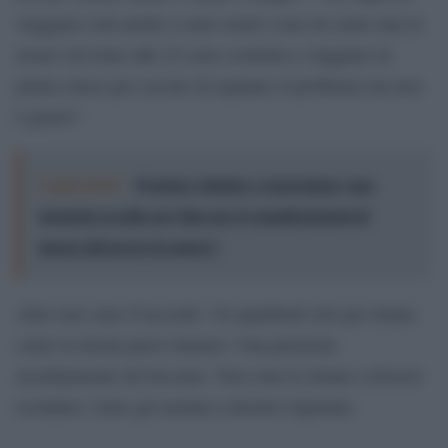
viaggiare sola anche a orari serali e non mi sento mai al
sicuro sul treno alle 22 sono costretta a viaggiare in
prima classe per cercare di arginare il problema ma non
è giusto”.
Leggi anche:
Proteste violente e repressione: una
strategia occulta per bloccare le manifestazioni di
massa attraverso la paura?
Altre non sono d’accordo. Un apartheid solo per donne
come in alcuni paesi islamici. Una petizione
assolutamente da bocciare. Non sono le donne a doversi
escludere. Sono gli uomini a doverle rispettare.