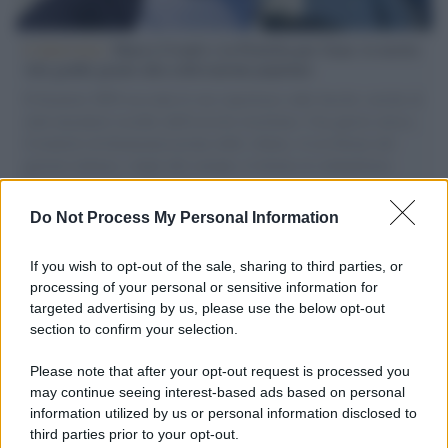
L'intervista /
Marco Croatti e la Flottilla per Gaza: le nostre
vele gonfie grazie alla sollevazione popolare
Il Senatore M5S racconta la sua esperienza sulle barche cariche di
aiuti umanitari assalite dall'esercito israeliano. Una guerra atroce,
il tentativo di disumanizzazione delle vittime, il servilismo del
governo italiano e degli altri europei, il ritorno al colonialismo.
L'importanza dei movimenti.
Do Not Process My Personal Information
L'anniversario /
90 anni di Yves Saint Laurent, tra moda e
scandali
If you wish to opt-out of the sale, sharing to third parties, or
processing of your personal or sensitive information for
targeted advertising by us, please use the below opt-out
section to confirm your selection.
Perché i centri di intrattenimento per famiglie investono in
attrazioni ad alta tecnologia
Please note that after your opt-out request is processed you
may continue seeing interest-based ads based on personal
information utilized by us or personal information disclosed to
third parties prior to your opt-out.