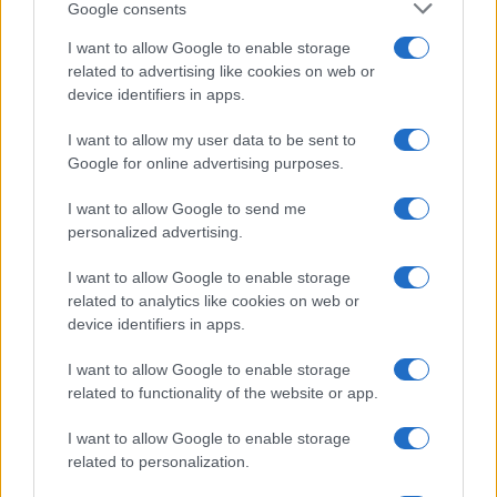
Google consents
Salute
Globalist
I want to allow Google to enable storage
related to advertising like cookies on web or
Megachip
Globalscience
device identifiers in apps.
GiULia
Globalsport
I want to allow my user data to be sent to
Google for online advertising purposes.
Prima Pagina
I want to allow Google to send me
personalized advertising.
Giornale dello
Chi siamo
I want to allow Google to enable storage
Spettacolo
related to analytics like cookies on web or
Contributors
device identifiers in apps.
Wondernet
Facebook
I want to allow Google to enable storage
Giuliana Sgrena
related to functionality of the website or app.
Twitter
I want to allow Google to enable storage
Google News
related to personalization.