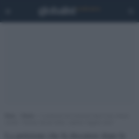
Home
>
Notizie
>
La petizione che fa discutere dopo le due violenze
sessuali: “Carrozze solo per donne, vogliamo viaggiare sicure”
La petizione che fa discutere dopo le