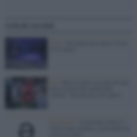
Articoli correlati
Salute /
Ora legale tutto l'anno? Cresce
il sì in Italia
Iran /
Marisa Laurito raccoglie 85 mila
firme in favore dei manifestanti
iraniani. "Nessuno dica non sapevo"
Il commento /
La petizione contro lo
schwa è una scemenza, a prescindere da
come la si pensi