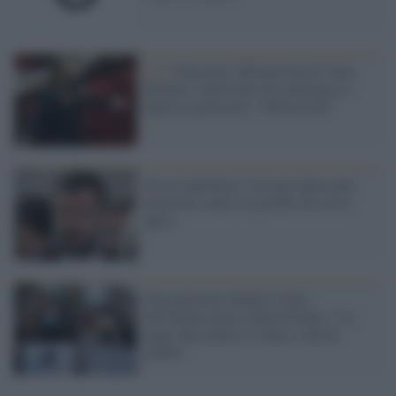
FdI /
Fascismo, Meloni lascia l’aula
durante l’intervento di Lamorgese e
lancia la petizione: “Dimissioni”
No al coprifuoco: la Lega lancia una
petizione contro il governo di cui fa
parte
Una petizione chiede il ritiro
dell'ambasciatore dalla Polonia: "La
legge anti-aborto è contro i diritti
umani"