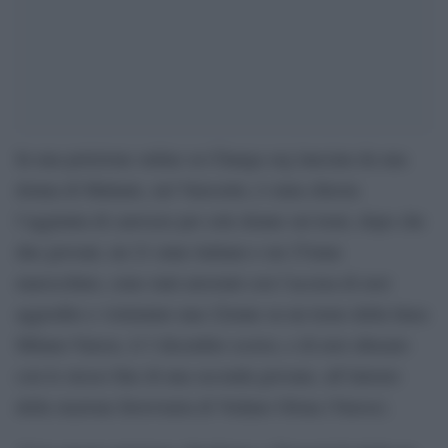
In una petizione online su Change.org lanciata da una
donna di Malnate, nel Varesotto, è stata chiesta
l’aggiunta di carrozze per sole donne sui treni, dopo che
due giovani, un 21 enne italiano e un 27enne
marocchino, sono stati arrestati con l’accusa di aver
aggredito e violentato una 22enne su un treno della linea
Milano-Varese, il 3 dicembre scorso, e di aver abusato
con lo stesso fine di una seconda giovane, all’interno
della stazione ferroviaria di Vedano Olona (Varese).