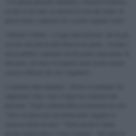
“Con questa petizione chiediamo a Trenord di dedicare,
su tutte le sue linee, la carrozza di testa alle donne. In
questo modo, a qualsiasi ora, si potrà viaggiare sicure”.
“Abbiamo il diritto – si legge nella petizione, che ha già
raccolto oltre più di mille firme in un giorno – di usare i
mezzi pubblici a qualsiasi ora del giorno senza paura. In
altri paesi, sui mezzi di trasporto anche locale esistono
carrozze dedicate alle sole viaggiatrici”.
I commenti delle pendolari – Diverse le pendolari che
supportano l’idea, come si legge nei commenti alla
petizione: “Voglio sentirmi libera di muovermi da sola”,
“Trovo sia giusto per una donna poter viaggiare in
sicurezza anche di notte”, “Firmo perché le donne
devono sentirsi libere e sicure ovunque”, “Mi capita di