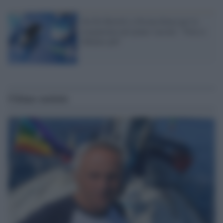
Da De Bortoli a Orsina firme per la
trasparenza nel piano vaccini: "Non ci
fidiamo più"
Ultime notizie