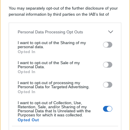
Il conflitto /
La mafia russa e l'arma del caos
You may separately opt-out of the further disclosure of your
personal information by third parties on the IAB’s list of
downstream participants.
Personal Data Processing Opt Outs
This information may also be disclosed by us to third parties
Tel Aviv /
Netanyahu si smarca da Trump: "Israele farà tutto
on the IAB’s List of Downstream Participants that may further
I want to opt-out of the Sharing of my
quello che è necessario per la sua sicurezza"
disclose it to other third parties.
personal data.
Opted In
Please note that this website/app uses one or more Google
services and may gather and store information including but
I want to opt-out of the Sale of my
Personal Data.
not limited to your visit or usage behaviour. You may click to
Opted In
grant or deny consent to Google and its third-party tags to
use your data for below specified purposes in below Google
I want to opt-out of processing my
consent section.
Personal Data for Targeted Advertising.
Opted In
I want to opt-out of Collection, Use,
Retention, Sale, and/or Sharing of my
Personal Data that Is Unrelated with the
Purposes for which it was collected.
Opted Out
Syndication
Culture