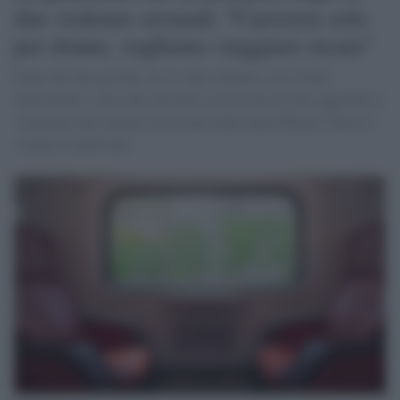
due violenze sessuali: "Carrozze solo
per donne, vogliamo viaggiare sicure"
Dopo che due giovani, un 21 enne italiano e un 27enne
marocchino, sono stati arrestati con l'accusa di aver aggredito e
violentato una 22enne su un treno della linea Milano-Varese è
scattata la petizione