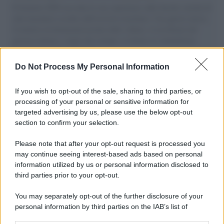
Il Senatore M5S racconta la sua esperienza sulle barche cariche di
aiuti umanitari assalite dall'esercito israeliano. Una guerra atroce,
il tentativo di disumanizzazione delle vittime, il servilismo del
governo italiano e degli altri europei, il ritorno al colonialismo.
L'importanza dei movimenti.
Do Not Process My Personal Information
Palestina /
Il Board of Peace di Trump assegna il primo
contratto per un rudimentale avamposto militare a Gaza
If you wish to opt-out of the sale, sharing to third parties, or
processing of your personal or sensitive information for
targeted advertising by us, please use the below opt-out
section to confirm your selection.
L'evento /
La Sila diventa un palcoscenico naturale: nasce “A
Farla Amare Comincia Tu – Opera Sila”
Please note that after your opt-out request is processed you
may continue seeing interest-based ads based on personal
information utilized by us or personal information disclosed to
third parties prior to your opt-out.
Il ricordo /
Le radici di Francesco Guccini
You may separately opt-out of the further disclosure of your
personal information by third parties on the IAB’s list of
downstream participants.