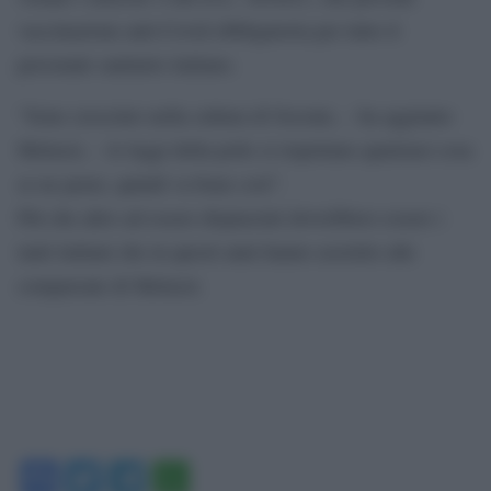
vaccinazione anti-Covid obbligatoria per tutto il
personale sanitario italiano.
“Sono cresciuto nella cultura di Socrate, – ha aggiunto
Meluzzi, – le leggi della polis si rispettano qualsiasi cosa
se ne pensi, quindi va bene così”.
Più che altro ad essere dispiaciuti dovrebbero essere i
tanti italiani che in questi anni hanno assistito alle
comparsate di Meluzzi.
Facebook
Twitter
Telegram
WhatsApp