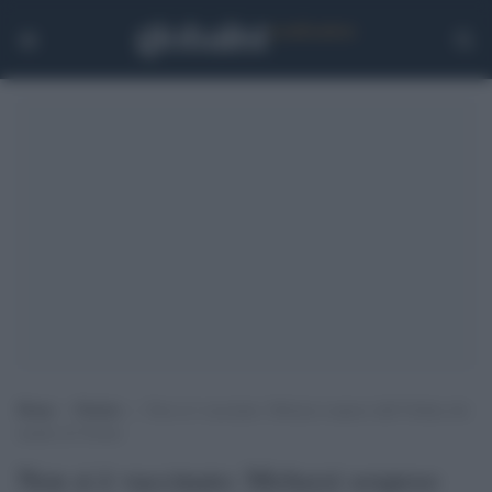
Home
>
Notizie
>
Non si è vaccinato: Meluzzi sospeso dall’Ordine dei
medici di Torino
Non si è vaccinato: Meluzzi sospeso