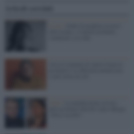
Articoli correlati
Il caso /
Sedute di preghiera al posto
delle terapie: a Cagliari psichiatra
condannato a tre anni
Arriva il manuale di sopravvivenza in
psichiatria: la sofferenza mentale non
si può curare da soli
Video /
La maleducazione sessista
dello psichiatra Morelli contro Murgia
"Zitta e ascolta!"