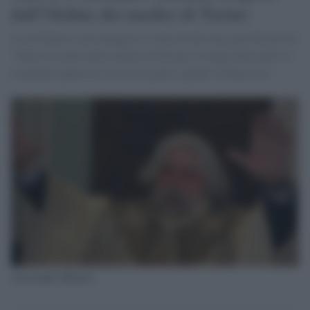
dall’Ordine dei medici di Torino
Lo psichiatra e personaggio tv tenta di dare una giustificazione:
"Sono cresciuto nella cultura di Socrate, le leggi della polis si
rispettano qualsiasi cosa se ne pensi, quindi va bene così".
Alessandro Meluzzi