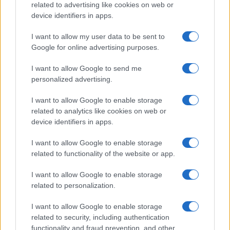
related to advertising like cookies on web or
Megachip
Globalscience
device identifiers in apps.
GiULia
Globalsport
I want to allow my user data to be sent to
Google for online advertising purposes.
Prima Pagina
I want to allow Google to send me
personalized advertising.
Giornale dello
Chi siamo
I want to allow Google to enable storage
Spettacolo
related to analytics like cookies on web or
Contributors
device identifiers in apps.
Wondernet
Facebook
I want to allow Google to enable storage
Giuliana Sgrena
related to functionality of the website or app.
Twitter
I want to allow Google to enable storage
Google News
related to personalization.
Mastodon
I want to allow Google to enable storage
related to security, including authentication
Cookie Policy
functionality and fraud prevention, and other