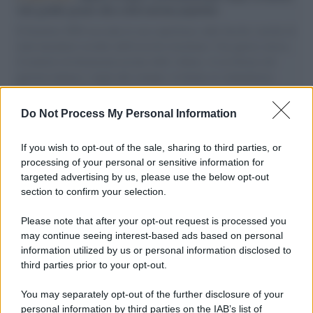
vele gonfie grazie alla sollevazione popolare
Il Senatore M5S racconta la sua esperienza sulle barche cariche di
aiuti umanitari assalite dall'esercito israeliano. Una guerra atroce,
il tentativo di disumanizzazione delle vittime, il servilismo del
governo italiano e degli altri europei, il ritorno al colonialismo.
L'importanza dei movimenti.
Do Not Process My Personal Information
Palestina /
Il Board of Peace di Trump assegna il primo
contratto per un rudimentale avamposto militare a Gaza
If you wish to opt-out of the sale, sharing to third parties, or
processing of your personal or sensitive information for
targeted advertising by us, please use the below opt-out
section to confirm your selection.
L'evento /
La Sila diventa un palcoscenico naturale: nasce “A
Farla Amare Comincia Tu – Opera Sila”
Please note that after your opt-out request is processed you
may continue seeing interest-based ads based on personal
information utilized by us or personal information disclosed to
third parties prior to your opt-out.
Il ricordo /
Le radici di Francesco Guccini
You may separately opt-out of the further disclosure of your
personal information by third parties on the IAB’s list of