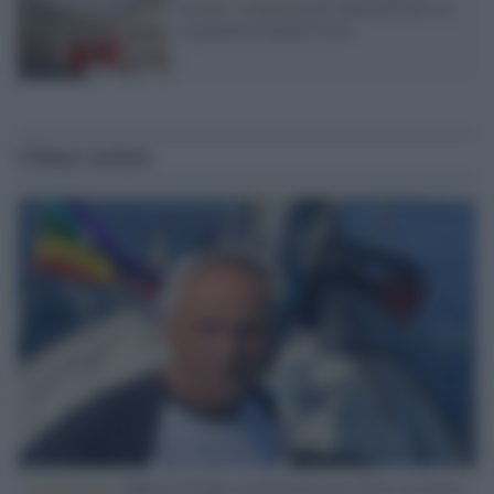
Esseci: il nuovo polo culturale nell’ex
ospedale di Santa Croce
Ultime notizie
L'intervista /
Marco Croatti e la Flottilla per Gaza: le nostre