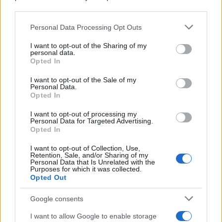
downstream participants.
Personal Data Processing Opt Outs
This information may also be disclosed by us to third parties
L'anniversario /
90 anni di Yves Saint Laurent, tra moda e
on the IAB’s List of Downstream Participants that may further
I want to opt-out of the Sharing of my
scandali
disclose it to other third parties.
personal data.
Opted In
Please note that this website/app uses one or more Google
services and may gather and store information including but
I want to opt-out of the Sale of my
Personal Data.
not limited to your visit or usage behaviour. You may click to
Opted In
grant or deny consent to Google and its third-party tags to
use your data for below specified purposes in below Google
I want to opt-out of processing my
consent section.
Personal Data for Targeted Advertising.
Opted In
I want to opt-out of Collection, Use,
Retention, Sale, and/or Sharing of my
Personal Data that Is Unrelated with the
Purposes for which it was collected.
Opted Out
Syndication
Culture
Google consents
Salute
Globalist
I want to allow Google to enable storage