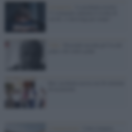
Coronavirus /
Lo psichiatra avverte:
“L’isolamento aumenta il rischio di
suicidi, si intervenga per tempo”
Video /
Pieczenik racconta gli Usa del
golpe e del contro-golpe
Bari: psichiatra uccisa con 28 coltellate
da un paziente
L'inaugurazione /
Cuneo inaugura