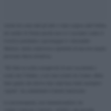
Anche lui come tutti gli altri: è stato sospeso dall’Ordine
dei medici di Torino perché non si è vaccinato contro il
Covid lo psichiatra e personaggio tv Alessandro
Meluzzi, anche controverso esponente di una non meglio
precisata chiesa ortodossa.
“Ho fatto la scelta consapevole di non vaccinarmi e
credo che l’Ordine, a cui sono iscritto da 41anni, abbia
fatto quello che doveva fare sulla base delle normative
vigenti”, ha commentato il diretto interessato.
Lo psicoterapeuta, non immunizzandosi, ha
violato l’articolo 4 del D.L. 44/2021, che prevede