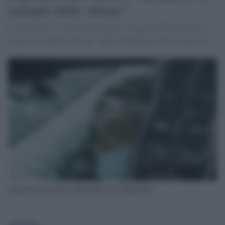
famiglie delle vittime"
Luigi Nerini è stato arrestato per la strage del Mottarone ma
rimesso in libertà dal Gip: "Mai risparmiato sulla sicurezza"
Luigi Nerini, gestore della funivia sul Mottarone
globalist