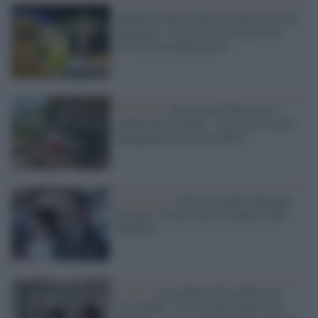
Chiude un altro famoso locale in Costa
Smeralda: "Il gestore ricoverato per
Covid con sintomi gravi"
Piemonte /
Funivia del Mottarone, i
giudici del riesame: "Il gestore è stato
spregiudicato per il profitto"
Il processo /
Eitan: il nonno patteggia
un anno e 8 mesi per il sequestro del
bambino
Il caso /
La sentenza dei giudici sul
caso Eitan: "Che il tutore legale del