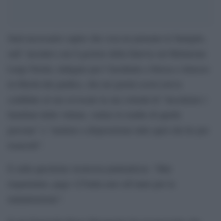
Sarà necessario capire che cosa ne pensano le famiglie,
sull’ incontro con il gestore della funivia sul Mottarone
Luigi Nerini, indagato per l’incidente a Stresa e rimesso
in libertà dal giudice, che nei giorni scorsi aveva
confidato al suo avvocato la sua volontà di “incontrare i
familiari delle vittime, vedere le tombe di quelle
persone” e “mettere a disposizione tutto quel che ho per
risarcirli”.
E sulla questione sicurezza puntualizza: “Mai
risparmiato, pago 127mila euro all’anno per la
manutenzione”.