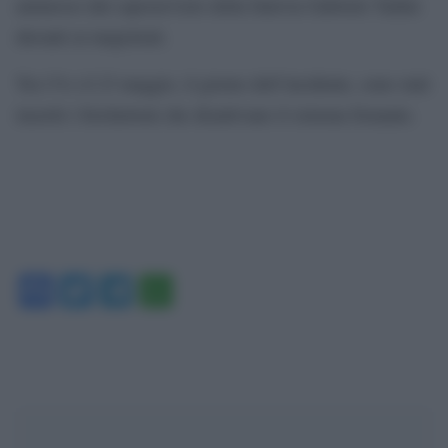
ammesso dal caposervizio della funivia Gabriele Tadini
davanti ai magistrati.
Tra l’8 e il 23 maggio, il giorno dell’incidente, sono stati
inseriti i forchettoni che disattivano il sistema frenante.
Facebook
Twitter
Telegram
WhatsApp