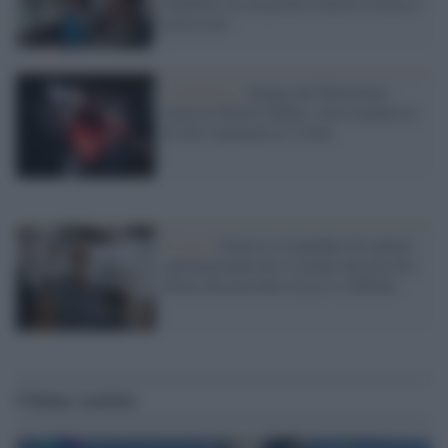
bambino sia un professionista esterno e
non la zia"
L'inchiesta /
Strage del Mottarone,
torna in libertà Tadini: aveva ammesso
di aver manomesso i freni
Il caso /
Emesso il mandato di cattura
internazionale per il nonno del piccolo
Eitan che presenta ricorso a Milano
Ultime notizie