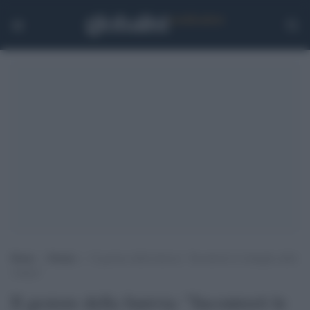
Home
>
Notizie
>
Il gestore della funivia: “Incontrerò le famiglie delle
vittime”
Il gestore della funivia: "Incontrerò le