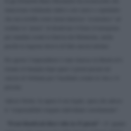
Il gip Donatella Banci Buonamici ha riconosciuto che
mancavano totalmente indizi a suo carico e soprattutto
che non avrebbe avuto alcun interesse “economico” ad
avallare la “prassi” di disattivare il freno d’emergenza
per mandare avanti la funivia del Mottarone, anche
perché la stagione doveva di fatto ancora iniziare.
Per questo l’imprenditore è stato rimesso in libertà ed è
tornato in famiglia dopo quasi 4 giorni passati nel
carcere di Verbania per l’incidente costato la vita a 14
persone.
Adesso Nerini, fa sapere il suo legale, spera che adesso
le “responsabilità vengano individuate correttamente”.
“Freni disattivati dieci volte in 15 giorni” –
E’ quanto