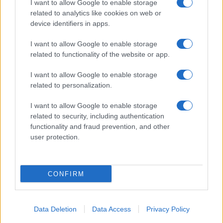
I want to allow Google to enable storage
Spettacolo
related to analytics like cookies on web or
Contributors
device identifiers in apps.
Wondernet
Facebook
I want to allow Google to enable storage
Giuliana Sgrena
related to functionality of the website or app.
Twitter
I want to allow Google to enable storage
Google News
related to personalization.
Mastodon
I want to allow Google to enable storage
related to security, including authentication
Cookie Policy
functionality and fraud prevention, and other
user protection.
Preferenze Privacy
CONFIRM
©2021 Globalist.it • All right reserved.
Data Deletion
Data Access
Privacy Policy
Syndication