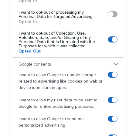
Opted In
grant or deny consent to Google and its third-party tags to
use your data for below specified purposes in below Google
I want to opt-out of processing my
consent section.
Personal Data for Targeted Advertising.
Opted In
I want to opt-out of Collection, Use,
Retention, Sale, and/or Sharing of my
Personal Data that Is Unrelated with the
Purposes for which it was collected.
Opted Out
Syndication
Culture
Google consents
Salute
Globalist
I want to allow Google to enable storage
related to advertising like cookies on web or
Megachip
Globalscience
device identifiers in apps.
GiULia
Globalsport
I want to allow my user data to be sent to
Google for online advertising purposes.
Prima Pagina
I want to allow Google to send me
personalized advertising.
Giornale dello
Chi siamo