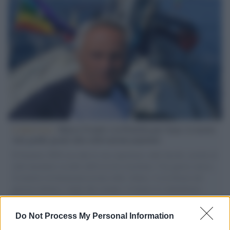
L'intervista /
Marco Croatti e la Flottilla per Gaza: le nostre
vele gonfie grazie alla sollevazione popolare
Il Senatore M5S racconta la sua esperienza sulle barche cariche di
aiuti umanitari assalite dall'esercito israeliano. Una guerra atroce,
il tentativo di disumanizzazione delle vittime, il servilismo del
governo italiano e degli altri europei, il ritorno al colonialismo.
L'importanza dei movimenti.
Do Not Process My Personal Information
Tendenze /
Sale il numero degli acquisti online in Europa e