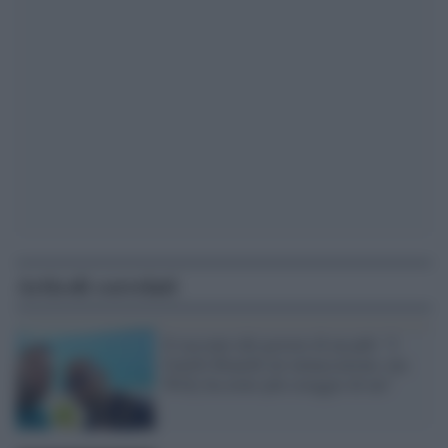
Articoli correlati
Il racconto del gestore di un pub: "I
fratelli Bianchi mi minacciarono, ma
Willy ha avuto più coraggio di me"