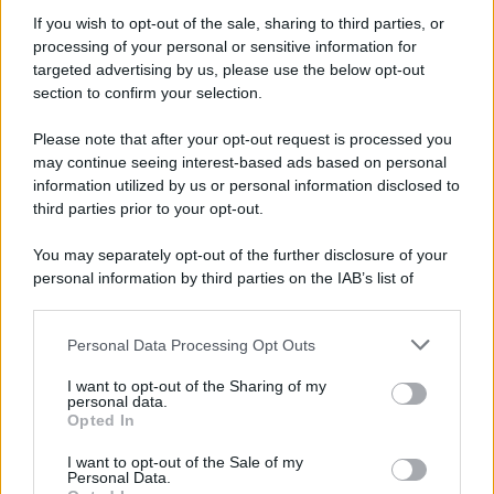
aumentano le vendite di articoli second hand
If you wish to opt-out of the sale, sharing to third parties, or
processing of your personal or sensitive information for
targeted advertising by us, please use the below opt-out
section to confirm your selection.
Pd /
Un partito progressista e di sinistra che si spacca sul
riarmo ha un serio problema
Please note that after your opt-out request is processed you
may continue seeing interest-based ads based on personal
information utilized by us or personal information disclosed to
third parties prior to your opt-out.
Il caso /
Trump ha quasi esaurito l'arsenale Usa, ma il
You may separately opt-out of the further disclosure of your
tycoon smentisce
personal information by third parties on the IAB’s list of
downstream participants.
Personal Data Processing Opt Outs
This information may also be disclosed by us to third parties
La banca /
Caso Mps: i pm milanesi ora vogliono vederci
on the IAB’s List of Downstream Participants that may further
I want to opt-out of the Sharing of my
chiaro sulle “chat” tra un dirigente del Mef e alcuni ministri
disclose it to other third parties.
personal data.
Opted In
Please note that this website/app uses one or more Google
services and may gather and store information including but
I want to opt-out of the Sale of my
Personal Data.
not limited to your visit or usage behaviour. You may click to