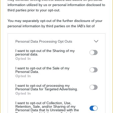
information utilized by us or personal information disclosed to
third parties prior to your opt-out.
Tel Aviv /
Netanyahu si smarca da Trump: "Israele farà tutto
You may separately opt-out of the further disclosure of your
quello che è necessario per la sua sicurezza"
personal information by third parties on the IAB’s list of
downstream participants.
Personal Data Processing Opt Outs
This information may also be disclosed by us to third parties
La riflessione /
Pace, disarmo e Ucraina: il centrosinistra
on the IAB’s List of Downstream Participants that may further
I want to opt-out of the Sharing of my
non trasformi il riarmo europeo in una battaglia interna per
disclose it to other third parties.
personal data.
le primarie
Opted In
Please note that this website/app uses one or more Google
services and may gather and store information including but
I want to opt-out of the Sale of my
Personal Data.
not limited to your visit or usage behaviour. You may click to
Opted In
grant or deny consent to Google and its third-party tags to
use your data for below specified purposes in below Google
I want to opt-out of processing my
consent section.
Personal Data for Targeted Advertising.
Opted In
I want to opt-out of Collection, Use,
Retention, Sale, and/or Sharing of my
Personal Data that Is Unrelated with the