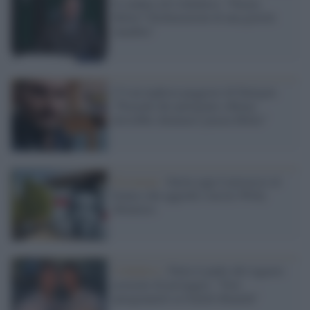
Il sindaco di Colleferro: "Piazza
Hitler? Dichiarazioni di una gravità
inaudita"
C'è un leghista peggiore di Durigon:
"Piazzale dei partigiani a Roma
dovrebbe chiamarsi piazza Hitler"
Frosinone /
Inizia oggi il processo al
branco che aggredì e uccise Willy
Monteiro
Colleferro /
Parla il padre del ragazzo
accusato di pestaggio: "Non
paragonatelo ai fratelli Bianchi"