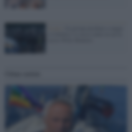
Il caso /
Un giovane picchiato a sangue
a Colleferro: lo stesso centro in cui fu
ucciso Willy Monteiro
Ultime notizie