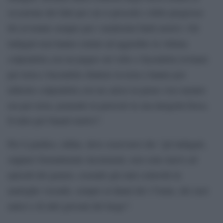
occasione dei fatti per cui si procede e delle pregresse
liti avvenute sempre per i medesimi futili motivi. Gli
indagati non hanno esitato ad aggredire la vittima
colpendola con un pugno sul volto e facendola rovinare
per terra e facendole sbattere la testa e hanno poi
infierito colpendola con un calcio in pieno viso mentre
era per terra, ponendo in pericolo la sua integrità fisica.
Il tutto per banali motivi”.
Per il giudice, infine, deve osservarsi che “gli indagati,
seppure formalmente incensurati, non sono nuovi ad
episodi del genere, essendo già stati coinvolti in
analoghe vicende, sempre ai danni del 17enne, dei suoi
amici e di altri giovani del luogo”.