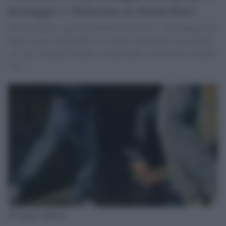
pestaggio e finiscono ai domiciliari
Ilaria Tarantino, gip del tribunale di Velletri: "Gli indagati non
hanno esitato ad aggredire la vittima colpendola con un pugno
sul volto, facendola cadere, ed infierendo con un calcio in pieno
viso "
Pestaggio, bullismo