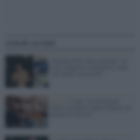
Articoli correlati
Omicidio Willy, Marco Bianchi: "Se
avessi sbagliato lo ammetterei, siamo
stati dipinti come mostri"
Il caso /
L'Anpi: "Incriminazione
dell'ex consigliere leghista Santucci per
apologia di nazismo"