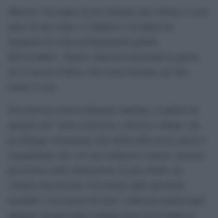
Marozza “ha negato di aver intimato alla vittima e a suoi
amici di non venire a Colleferro e da ultimo ha
dichiarato di essere profondamente pentito
dell’accaduto”. Farina e Marozza lasceranno in queste
ore il carcere di Rieti, dove erano detenuti, per fare
rientro a casa.
Nel motivare il provvedimento cautelare, il giudice ha
spiegato che “esiste il pericolo, concreto e attuale, che
gli indagati commettano altri delitti della stessa specie e
segnatamente che, ove non sottoposti a misure, possono
perseverare nella realizzazione di gravi delitti con
violenza alla persona. Ciò emerge dalle specifiche
modalità e circostanze del fatto e dalla personalità degli
indagati, desunta dalla condotta degli stessi tenuta in