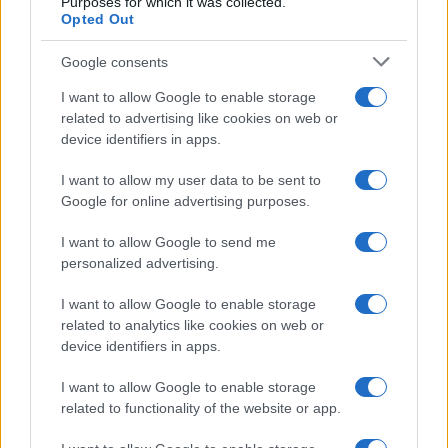
Purposes for which it was collected.
Opted Out
Syndication
Culture
Google consents
Salute
Globalist
I want to allow Google to enable storage
related to advertising like cookies on web or
Megachip
Globalscience
device identifiers in apps.
GiULia
Globalsport
I want to allow my user data to be sent to
Google for online advertising purposes.
Prima Pagina
I want to allow Google to send me
personalized advertising.
Giornale dello
Chi siamo
I want to allow Google to enable storage
Spettacolo
related to analytics like cookies on web or
Contributors
device identifiers in apps.
Wondernet
Facebook
I want to allow Google to enable storage
Giuliana Sgrena
related to functionality of the website or app.
Twitter