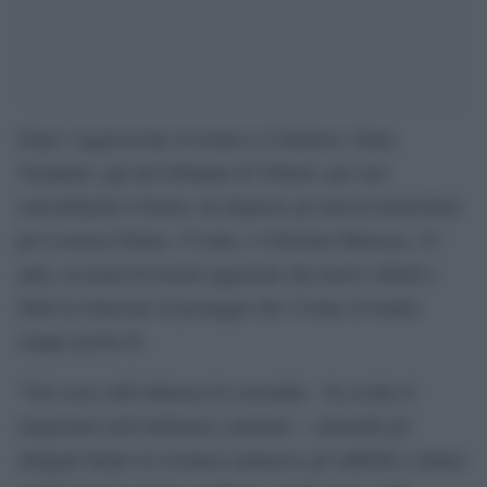
Dopo l’aggressione avvenuta a Colleferro, Ilaria
Tarantino, gip del tribunale di Velletri, pur non
convalidando il fermo, ha disposto gli arresti domiciliari
per Lorenzo Farina, 19 anni, e Christian Marozza, 18
anni, accusati di lesioni aggravate dai motivi abietti e
futili in relazione al pestaggio del 17enne avvenuto
cinque giorni fa .
“Nel corso dell’udienza di convalida – ha scritto il
magistrato nell’ordinanza cautelare – entrambi gli
indagati hanno in sostanza ammesso gli addebiti e hanno