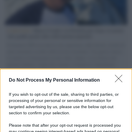
L'intervista /
Marco Croatti e la Flottilla per Gaza: le nostre
vele gonfie grazie alla sollevazione popolare
Il Senatore M5S racconta la sua esperienza sulle barche cariche di
aiuti umanitari assalite dall'esercito israeliano. Una guerra atroce,
il tentativo di disumanizzazione delle vittime, il servilismo del
governo italiano e degli altri europei, il ritorno al colonialismo.
L'importanza dei movimenti.
Do Not Process My Personal Information
Perché i centri di intrattenimento per famiglie investono in
attrazioni ad alta tecnologia
If you wish to opt-out of the sale, sharing to third parties, or
processing of your personal or sensitive information for
targeted advertising by us, please use the below opt-out
section to confirm your selection.
Il conflitto /
La mafia russa e l'arma del caos
Please note that after your opt-out request is processed you
may continue seeing interest-based ads based on personal