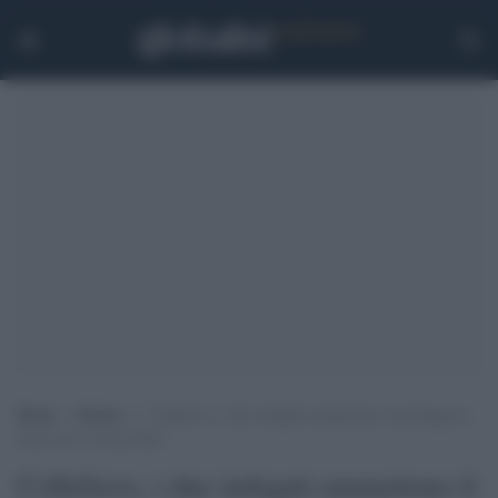
Home
>
Notizie
>
Colleferro, i due indagati ammettono il pestaggio e
finiscono ai domiciliari
Colleferro, i due indagati ammettono il