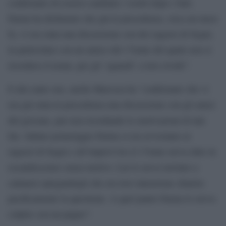
confermato di essersi cambiati i vestiti dopo i fatti.
Farina ha dichiarato che già in precedenza, circa un mese
fa, vi era stata una discussione con dei ragazzi di Segni,
in particolare con un amico del 17enne del quale non si
ricordava il nome, per gli ‘sguardi’ a loro rivolti”.
E dal canto suo, anche Marozza ha “confermato che vi
era già stata in precedenza una discussione con gli amici
del giovane, pur non ricordando le motivazioni di tale
lite. Sabato pomeriggio Farina si era avvicinato ai
ragazzi di Segni e all’improvviso il 17enne aveva dato in
escandescenze senza motivo. Lui lo aveva invitato a
calmarsi spiegandogli che era loro intenzione chiarire
pacificamente la questione. A quel punto Farina lo aveva
colpito con un pugno”.