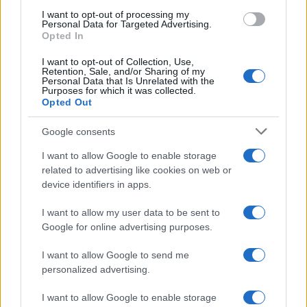
use your data for below specified purposes in below Google
I want to opt-out of processing my
consent section.
Personal Data for Targeted Advertising.
Opted In
I want to opt-out of Collection, Use,
Retention, Sale, and/or Sharing of my
Personal Data that Is Unrelated with the
Purposes for which it was collected.
Opted Out
Syndication
Culture
Google consents
Salute
Globalist
I want to allow Google to enable storage
related to advertising like cookies on web or
Megachip
Globalscience
device identifiers in apps.
GiULia
Globalsport
I want to allow my user data to be sent to
Google for online advertising purposes.
Prima Pagina
I want to allow Google to send me
personalized advertising.
Giornale dello
Chi siamo
I want to allow Google to enable storage