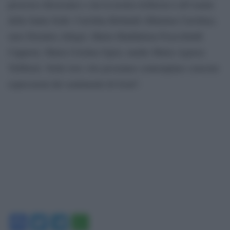
processo diocesano e ora la nostra richiesta è all’esame
della Santa Sede: Carolina Bellandi (Mamma Carolina),
suor Diomira Allegri, Maria Maddalena Frescobaldi
Capponi, Maria Cristina Ogier, madre Maria Agnese
Tribbioli. Nelle loro vite possiamo contemplare concrete
espressioni dei sentimenti di Gesù”.
Facebook
Twitter
Telegram
WhatsApp