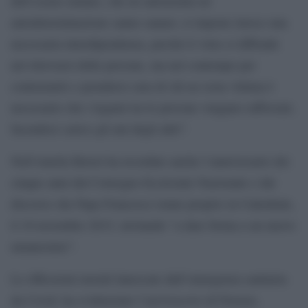
dell’essere umano, che né autonomia né
autodeterminazione sanno sanare; si impone invece una
necessaria interdipendenza, perché il virus si diffonde
nel ritrovarsi delle persone, ma nel contempo per
contrastarlo e prendersi cura di chi ne resta vittima è
necessario che i legami tra le persone vengano rafforzati,
facendoci carico gli uni degli altri”.
Nell’omelia Betori ha ricordato anche l’anniversario dei
cinque anni dal Convegno Ecclesiale Nazionale e dal
discorso che Papa Francesco tenne proprio in Cattedrale,
il 10 novembre 2015, invitando “a dare forma a un nuovo
umanesimo”.
Le riflessioni morali innescate dall’emergenza sanitaria
da Covid, ha evidenziato l’arcivescovo di Firenze,