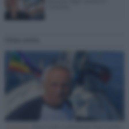
Monsignor Zuppi, è positivo al
Coronavirus
Ultime notizie
L'intervista /
Marco Croatti e la Flottilla per Gaza: le nostre