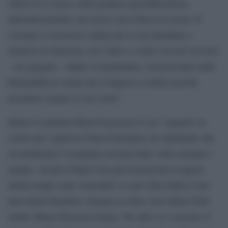
chiusi in sé stessi, nella propria autoedificazione,
autoreferenzialità, ma invece una Chiesa in uscita. Il
cristiano si riconosce infatti per la sua attitudine a
mettersi in relazione con l’altro e a farlo con nel servizio
– ha spiegato – Infine la beatitudine, riconoscendo nelle
Beatitudini la strada che il Signore ci indica perché
possiamo seguire le sue orme”.
Infine il cardinale Betori ha posato il suo “sguardo su
coloro per i quali la Chiesa fiorentina sta chiedendo che
sia dichiarata l’esemplare eroicità delle virtù cristiane e
umane. Alcuni il Papa li ha già riconosciuti in questi
ultimi tempi come venerabili: il card. Elia Dalla Costa,
don Giulio Facibeni, Giorgio La Pira, don Olinto Fedi,
madre Maria Eleonora Giorgi. Per altri si è concluso il