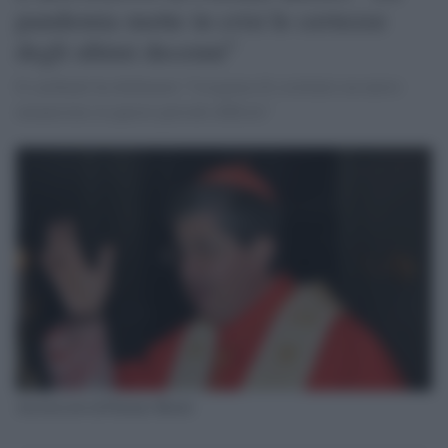
pandemia mette in crisi le certezze
degli ultimi decenni"
Il cardinale ha dichiarato "l'esigenza di costituire un nuovo
umanesimo in questo periodo difficile"
Arcivescovo di Firenze Betori