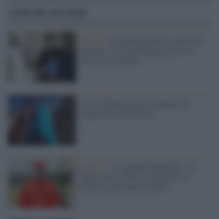
Articoli correlati
Firenze /
Il cardinale Betori contro gli
egoismi: "Il Covid insegna che ci si
salva solo insieme"
I riti di Pasqua senza il popolo nel
tempo del Coronavirus
Lgbtqi+ /
Il cardinale Hollerich: "È
tempo che la Chiesa riconsideri la
dottrina sull'omosessualità"