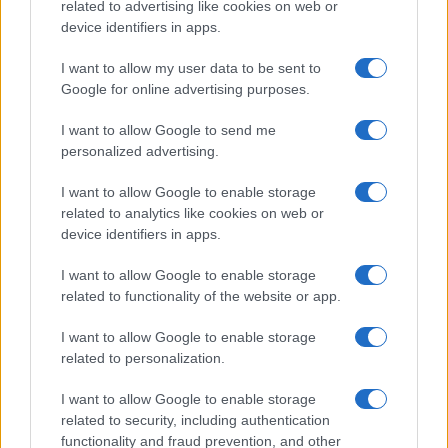
related to advertising like cookies on web or
Megachip
Globalscience
device identifiers in apps.
GiULia
Globalsport
I want to allow my user data to be sent to
Google for online advertising purposes.
Prima Pagina
I want to allow Google to send me
personalized advertising.
Giornale dello
Chi siamo
I want to allow Google to enable storage
Spettacolo
related to analytics like cookies on web or
Contributors
device identifiers in apps.
Wondernet
Facebook
I want to allow Google to enable storage
Giuliana Sgrena
related to functionality of the website or app.
Twitter
I want to allow Google to enable storage
Google News
related to personalization.
Mastodon
I want to allow Google to enable storage
related to security, including authentication
Cookie Policy
functionality and fraud prevention, and other