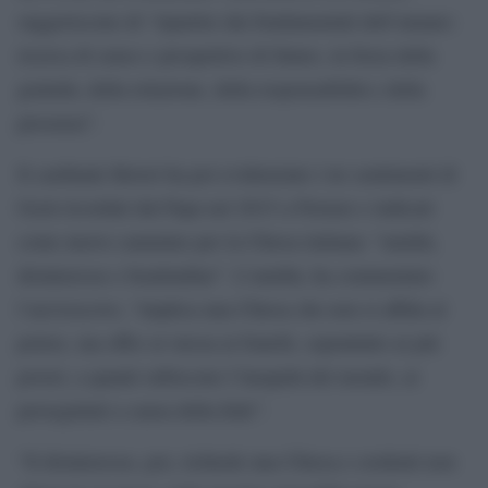
suggeriscono di “ripartire dai fondamentali dell’umano:
ricerca di senso e prospettive di futuro, in forza della
gratuità, della relazione, della responsabilità e della
presenza”.
Il cardinale Betori ha poi evidenziato i tre sentimenti di
Gesù ricordati dal Papa nel 2015 a Firenze e indicati
come nuovo cammino per la Chiesa italiana: “umiltà,
disinteresse e beatitudine”. L’umiltà, ha commentato
l’arcivescovo, “implica una Chiesa che non si affida al
potere, ma offre sé stessa ai fratelli, soprattutto ai più
poveri, a quanti subiscono l’inequità del mondo, ai
perseguitati a causa della fede”.
“Il disinteresse, poi, richiede una Chiesa e credenti non