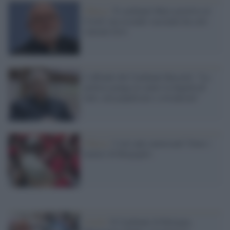
Chiesa /
Il cardinale Marx positivo al
Covid: ma essendo vaccinato ha solo
sintomi lievi
L'affondo del Cardinale Bassetti: "La
politica ponga al centro la dignità di
tutti, non populismi e sovranismi"
Chiesa /
I veri anti-americani? Sono i
nemici di Bergoglio
Covid /
Il Cardinale di Bologna,