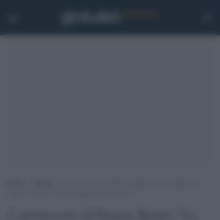
Home
>
Notizie
>
L’arcivescovo di Firenze Betori: “La pandemia
mette in crisi le certezze degli ultimi decenni”
L'arcivescovo di Firenze Betori: "La