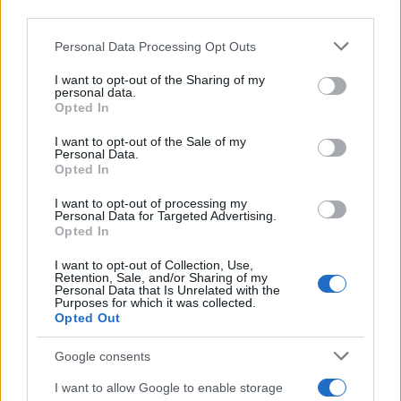
downstream participants.
Personal Data Processing Opt Outs
This information may also be disclosed by us to third parties
Lo studio /
Disinformazione russa e destra: anche la
on the IAB’s List of Downstream Participants that may further
I want to opt-out of the Sharing of my
macchina propagandistica di Putin dietro la crisi di Ceuta
disclose it to other third parties.
personal data.
Opted In
Please note that this website/app uses one or more Google
services and may gather and store information including but
I want to opt-out of the Sale of my
Personal Data.
not limited to your visit or usage behaviour. You may click to
Opted In
grant or deny consent to Google and its third-party tags to
use your data for below specified purposes in below Google
I want to opt-out of processing my
consent section.
Personal Data for Targeted Advertising.
Opted In
I want to opt-out of Collection, Use,
Retention, Sale, and/or Sharing of my
Personal Data that Is Unrelated with the
Purposes for which it was collected.
Opted Out
Syndication
Culture
Google consents
Salute
Globalist
I want to allow Google to enable storage