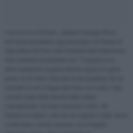
L’arcivescovo di Firenze, cardinale Giuseppe Betori,
nell’omelia proclamata oggi pomeriggio nel Duomo di
Santa Maria del Fiore nella Solennità della Dedicazione
della Cattedrale ha dichiarato che “l’esigenza di un
nuovo umanesimo acquista ulteriore urgenza in questi
giorni, in cui siamo sollecitati da una pandemia che sta
mettendo in crisi la figura dell’uomo così come è stata
costruita negli ultimi decenni dalla cultura
contemporanea: un uomo autonomo e forte, che
dominava la natura e che non era soggetto a nulla. Invece
ci ritroviamo a doverci misurare con la fragilità