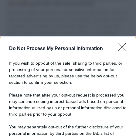
vele gonfie grazie alla sollevazione popolare
Il Senatore M5S racconta la sua esperienza sulle barche cariche di
aiuti umanitari assalite dall'esercito israeliano. Una guerra atroce,
il tentativo di disumanizzazione delle vittime, il servilismo del
governo italiano e degli altri europei, il ritorno al colonialismo.
L'importanza dei movimenti.
Do Not Process My Personal Information
L'attesa /
Un estate di calcio: tra Mondiali e Serie A
If you wish to opt-out of the sale, sharing to third parties, or
processing of your personal or sensitive information for
targeted advertising by us, please use the below opt-out
section to confirm your selection.
Musica /
Al maestro Francesco Guccini
Please note that after your opt-out request is processed you
may continue seeing interest-based ads based on personal
information utilized by us or personal information disclosed to
third parties prior to your opt-out.
Il ricordo /
Quando Guccini raccontava le "Cronache
You may separately opt-out of the further disclosure of your
epafaniche": l'intervista all'artista che si definiva un
personal information by third parties on the IAB’s list of
'narratore'