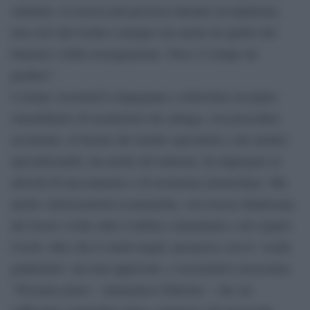
sanitario, la risorsa più preziosa durante un’epidemia,
non solo dal rischio contagio ma anche da quello del
burnout o della rassegnazione. Non c’è tempo da
perdere”.
L’Anaao Assomed è impegnata a sollecitare un piano
straordinario di assunzioni che attinga, con procedure
accelerate, al bacino dei medici specialisti e dei medici
specializzandi, ma anche dei laureati, da impiegare in
attività di tracciamento o di assistenza domiciliare. Ma
anche valorizzazioni economiche, con risorse finalizzate,
del lavoro svolto oltre il debito contrattuale e nei reparti
Covid, oltre che le tutele legali, promesse con lo ‘scudo
giudiziario’ ma mai approvate, e assicurative necessarie.
“Nessuno pensi – ammonisce Palermo – che sia