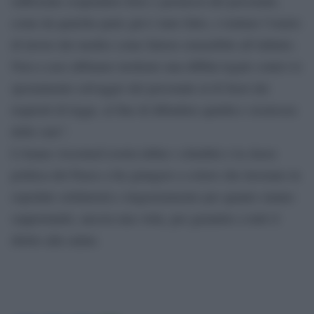
sufficiente sospendere ferie e permessi del personale,
come da qualche parte già è stato fatto, o trattare l’orario
di lavoro dei medici come fattore estensibile all’infinito.
Non a caso abbiamo inoltrato una diffida legale contro lo
spostamento selvaggio del personale al di fuori dei
requisiti di legge, al fine di difendere qualità e sicurezza
delle cure”.
L’Anaao Assomed esorta infine i cittadini e la classe
politica del Paese a far giungere a coloro che lavorano in
ospedale solidarietà e ringraziamento per quanto stanno
sopportando, ancora una volta, per garantire a tutti il
diritto alla salute.