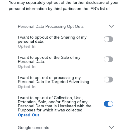
You may separately opt-out of the further disclosure of your
personal information by third parties on the IAB’s list of
downstream participants.
Personal Data Processing Opt Outs
This information may also be disclosed by us to third parties
L'anniversario /
90 anni di Yves Saint Laurent, tra moda e
on the IAB’s List of Downstream Participants that may further
I want to opt-out of the Sharing of my
scandali
disclose it to other third parties.
personal data.
Opted In
Please note that this website/app uses one or more Google
services and may gather and store information including but
I want to opt-out of the Sale of my
Personal Data.
not limited to your visit or usage behaviour. You may click to
Opted In
grant or deny consent to Google and its third-party tags to
use your data for below specified purposes in below Google
I want to opt-out of processing my
consent section.
Personal Data for Targeted Advertising.
Opted In
I want to opt-out of Collection, Use,
Retention, Sale, and/or Sharing of my
Personal Data that Is Unrelated with the
Purposes for which it was collected.
Opted Out
Syndication
Culture
Google consents