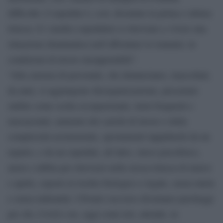
difficoltà. L’ospedale è, così, diventato la prima e ultima
trincea. E i medici ospedalieri si ritrovano a vivere una
situazione drammatica nell’affrontare lo tsunami, in
condizioni di lavoro insopportabili”.
“Alla carenza di personale, che denunciamo, inascoltati,
da anni, si aggiungono disorganizzazione, precariato
stabile come scelta occupazionale, turni frequenti e
massacranti, aumento dei carichi di lavoro e della
complessità assistenziale, spostamenti tappabuchi da un
reparto, e da un ospedale, all’altro, stress psicofisico,
ansia e rabbia per ritrovarsi nella stessa trincea di marzo
e aprile, esposti al rischio biologico e legale, senza tutele
e senza indennità. I Pronto soccorso diventano parcheggi
per chi, Covid o no, oggi come ieri, attende, in