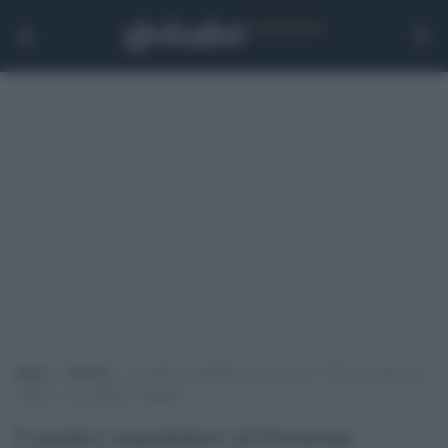
Home
>
Notizie
>
I medici ospedalieri al Governo: “Nuove assunzioni
subito, o sarà effetto Tsunami”
I medici ospedalieri al Governo: