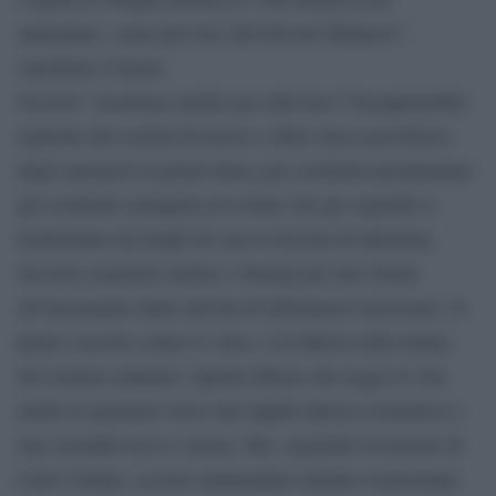
aumentare, come previsto dal Decreto Rilancio”,
sottolinea l’Anaao.
Occorre “assumere medici per alleviare l’insopportabile
aumento dei carichi di lavoro e dello stress psicofisico
degli operatori in prima linea, per sostituire prontamente
gli eventuali contagiati ed evitare che gli ospedali si
trasformino da luoghi di cura in focolai di infezione.
Occorre assumere medici e biologi per fare fronte
all’incremento delle attività di laboratorio necessarie. Il
primo vaccino contro il virus, è la fiducia nella tenuta
del sistema sanitario. Quella fiducia che regge in vita
anche la speranza verso una rapida ripresa economica e
una socialità ricca e serena. Ma, seguendo la lezione di
Carlo Urbani, occorre innanzitutto tutelare il personale