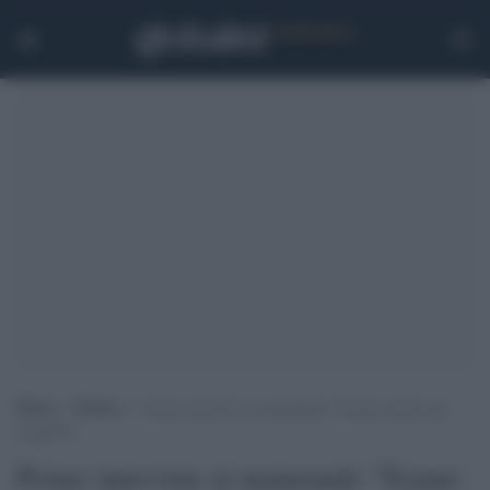
Home
>
Notizie
>
Prime interviste ai maturandi: “Esame strano ma
semplice”
Prime interviste ai maturandi: "Esame