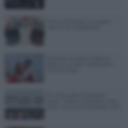
Processo decisionale, ecco quattro
settori in cui è fondamentale
Finalmente un giudice in Pakistan
abolisce il test della verginità per le
vittime di stupro
Per Libero quello discriminato è
Suarez: "Danno la cittadinanza a tutti i
poveri e non ai ricchi che portano soldi"