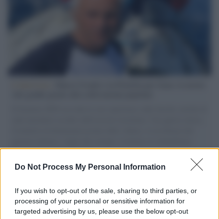
L'intervista /
Marco Croatti e la Flottilla per Gaza: le nostre
vele gonfie grazie alla sollevazione popolare
Il Senatore M5S racconta la sua esperienza sulle barche cariche di
aiuti umanitari assalite dall'esercito israeliano. Una guerra atroce,
il tentativo di disumanizzazione delle vittime, il servilismo del
governo italiano e degli altri europei, il ritorno al colonialismo.
L'importanza dei movimenti.
Do Not Process My Personal Information
Musica /
Al maestro Francesco Guccini
If you wish to opt-out of the sale, sharing to third parties, or
processing of your personal or sensitive information for
targeted advertising by us, please use the below opt-out