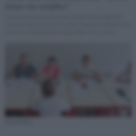
strano ma semplice"
Un primo giorno di maturità decisamente diverso quello di
stamattina davanti al liceo scientifico Einstein di Palermo dove
i primi tre maturandi hanno appena finito il loro esame.
Foto d'archivio