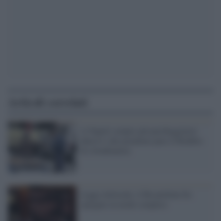
Articoli correlati
A Napoli sempre più parcheggiatori
abusivi (che prendono pure il Reddito
di cittadinanza)
Legge elettorale, il Rosatellum bis
spiegato in modo semplice