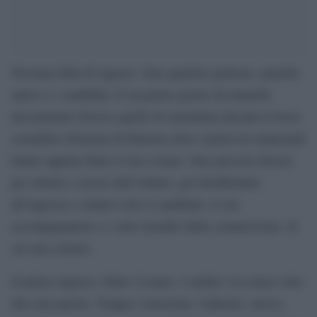
Nessuna folla di ragazzi. Solo qualche genitore, qualche
amico e i candidati. E un primo giorno di maturità
decisamente diverso quello di stamattina davanti al liceo
scientifico Einstein di Palermo dove i primi tre maturandi
hanno appena finito il loro esame. Due percorsi diversi
per entrare e uscire dall’istituto, gel disinfettante
all’ingresso e dentro solo il candidato, il suo
accompagnatore e i sette membri della commissione, di
cui uno esterno.
Il primo ragazzo, finito l’esame, è andato via senza voler
dire una parola. Troppa l’emozione. Gabriele, invece,