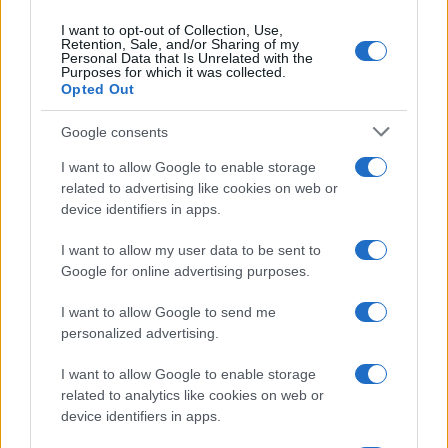
I want to opt-out of Collection, Use,
Retention, Sale, and/or Sharing of my
Personal Data that Is Unrelated with the
Purposes for which it was collected.
Opted Out
Syndication
Culture
Google consents
Salute
Globalist
I want to allow Google to enable storage
related to advertising like cookies on web or
Megachip
Globalscience
device identifiers in apps.
GiULia
Globalsport
I want to allow my user data to be sent to
Google for online advertising purposes.
Prima Pagina
I want to allow Google to send me
personalized advertising.
Giornale dello
Chi siamo
I want to allow Google to enable storage
Spettacolo
related to analytics like cookies on web or
Contributors
device identifiers in apps.
Wondernet
Facebook