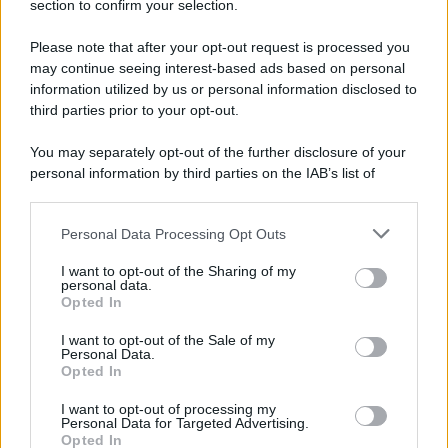
section to confirm your selection.
Il ricordo /
Quando Guccini raccontava le "Cronache
epafaniche": l'intervista all'artista che si definiva un
Please note that after your opt-out request is processed you
'narratore'
may continue seeing interest-based ads based on personal
information utilized by us or personal information disclosed to
third parties prior to your opt-out.
Lo studio /
Disinformazione russa e destra: anche la
You may separately opt-out of the further disclosure of your
macchina propagandistica di Putin dietro la crisi di Ceuta
personal information by third parties on the IAB’s list of
downstream participants.
Personal Data Processing Opt Outs
This information may also be disclosed by us to third parties
Tendenze /
Sale il numero degli acquisti online in Europa e
on the IAB’s List of Downstream Participants that may further
I want to opt-out of the Sharing of my
aumentano le vendite di articoli second hand
disclose it to other third parties.
personal data.
Opted In
Please note that this website/app uses one or more Google
services and may gather and store information including but
I want to opt-out of the Sale of my
Personal Data.
not limited to your visit or usage behaviour. You may click to
Opted In
grant or deny consent to Google and its third-party tags to
use your data for below specified purposes in below Google
I want to opt-out of processing my
consent section.
Personal Data for Targeted Advertising.
Opted In