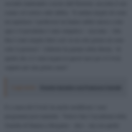
secondo maturando a uscire dall’Einstein, racconta il suo
esame col sorriso sulle labbra. “E andata meglio di come
mi aspettassi. I professori mi hanno subito messo a mio
agio e il presidente è stato simpatico – racconta – Alla
fine è stato meglio farlo così: in un solo giorno mi sono
tolto il pensiero”. Gabriele ha parlato della libertà, “di
quella che ci è stata negata in questi mesi per il Covid,
seppure per una giusta causa”.
Leggi anche:
Il nostro incontro con Francesco Guccini
E a causa del Covid, ha anche modificato i suoi
programmi post maturità. “Volevo fare l’accademia della
Guardia di finanza a Bergamo – dice – ma con quello