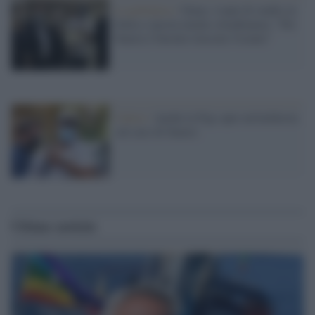
La polemica /
Omar, 4 anni di studio in
Italia e ancora niente cittadinanza: "Per
Suarez è bastato truccare l'esame"
Calcio /
Anche la Figc apre un'inchiesta
sul caso di Suarez
Ultime notizie