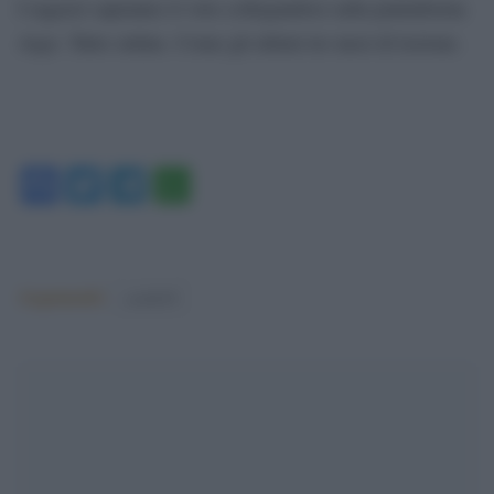
I ragazzi sapranno il voto collegandosi sulla piattaforma
Argo. Tutto online. Come gli ultimi tre mesi di lezione.
Facebook
Twitter
Telegram
WhatsApp
Argomenti:
covid-19