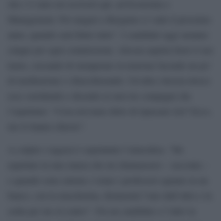
che c’è stato mi iscriverò qui, ad Economia e
Management. Poi magari a Bergamo ci vado il prossimo
anno, quando sarà finito tutto”. I candidati oggi saranno
cinque per ogni commissione. Alessia aspetta fuori il suo
turno, cercando di stemperare la tensione facendo un po’
di meditazione e chiacchierando. Un’altra Alessia invece
esce sorridendo e dicendo ai suoi tre compagni che
l’aspettano: “Cosa avevamo detto di ripassare ieri? Ecco,
me lo hanno chiesto”.
A colpire i ragazzi è soprattutto l’atmosfera. “Ho
aspettato in una stanza che mi chiamassero – racconta –
e quando sono entrata c’erano i professori ognuno in un
banco, con la mascherina, distanziati l’uno dall’altro e la
sedia per me al centro”. Fra un candidato e l’altro la