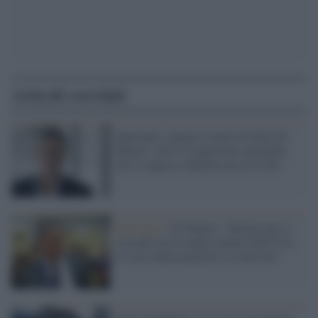
Articoli correlati
Quirinale, spunta il nome di Nino Di
Matteo: chi è il magistrato antimafia
che si oppose a Berlusconi al Colle
Quirinale /
Di Matteo: "Berlusconi si
accordò con la mafia tramite Dell'Utri,
il vizio della memoria va coltivato"