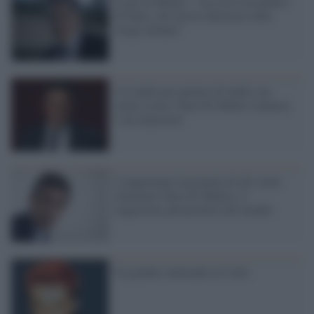
Il pm di Matteo: "ora serve un pentito
di Stato, che faccia chiarezza sulle
stragi italiane"
A Londra per parlare di mafia, ma
senza scorta. Nino Di Matteo rinuncia
"con amarezza"
L'inquietante tracotanza di chi vuole
eliminare Nino Di Matteo, il
magistrato più protetto del mondo
Un giudice antimafia al Colle