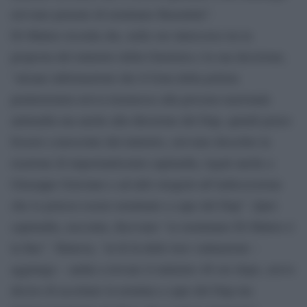
avevano pensato di nominare Basentini”.
Di Matteo ricorda che, nelle ore intercorse tra la
proposta del ministro della Giustizia e la sua decisione,
“alcune informazioni che il Gom della polizia
penitenziaria aveva trasmesso alla procura nazionale
antimafia ma anche alla direzione del Dap, quindi penso
fossero conosciute dal ministro, avevano descritto la
reazione di importantissimi capimafia, legati anche a
Giuseppe Graviano e ad altri stragisti all’indiscrezione
che io potessi essere nominato a capo del Dap”. Quei
capimafia, racconta, dicevano “se nominano Di Matteo è
la fine”. Tuttavia, “al di là delle loro valutazioni –
aggiunge – andai a trovare il ministro 48 ore dopo, avevo
deciso di accettare la nomina a capo del Dap ma