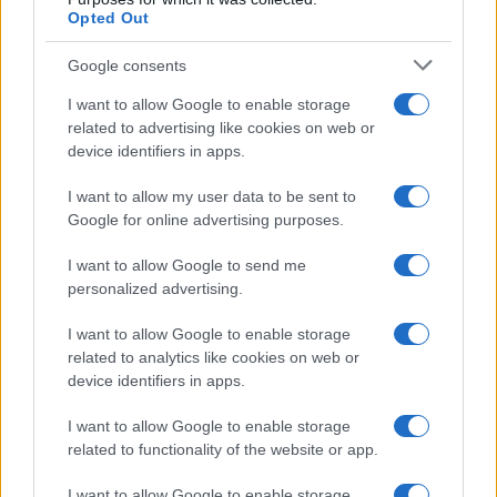
Opted Out
Syndication
Culture
Google consents
Salute
Globalist
I want to allow Google to enable storage
related to advertising like cookies on web or
Megachip
Globalscience
device identifiers in apps.
GiULia
Globalsport
I want to allow my user data to be sent to
Google for online advertising purposes.
Prima Pagina
I want to allow Google to send me
personalized advertising.
Giornale dello
Chi siamo
I want to allow Google to enable storage
Spettacolo
related to analytics like cookies on web or
Contributors
device identifiers in apps.
Wondernet
Facebook
I want to allow Google to enable storage
Giuliana Sgrena
related to functionality of the website or app.
Twitter
I want to allow Google to enable storage