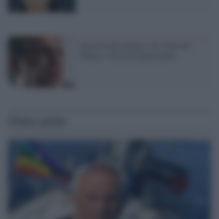
Storie di due giudici soli: Nino Di
Matteo e Desiree Digeronimo
Ultime notizie