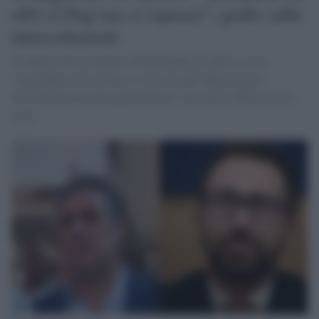
offrì il Dap ma ci ripensò"; giallo sulle
intercettazioni
Di Matteo ha raccontato che Bonafede gli chiese se era
"disponibile ad accettare il ruolo di capo dipartimento
dell'amministrazione penitenziaria" ma ritirò l'offerta 48 ore
dopo