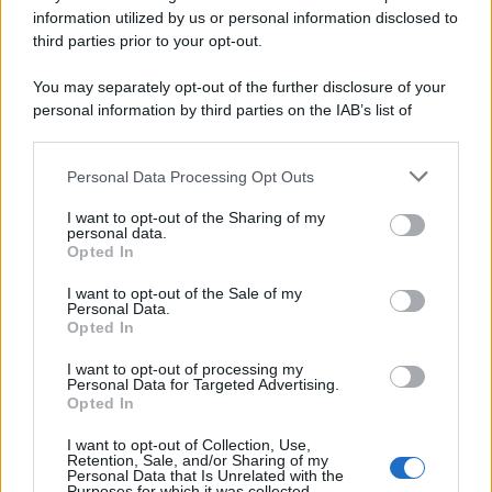
information utilized by us or personal information disclosed to
third parties prior to your opt-out.
La scoperta /
Oplontis, le vittime dell’eruzione del Vesuvio
You may separately opt-out of the further disclosure of your
furono più numerose del previsto
personal information by third parties on the IAB’s list of
downstream participants.
Personal Data Processing Opt Outs
This information may also be disclosed by us to third parties
Il medagliere /
Europei di nuoto: Pellecani guida una super
on the IAB’s List of Downstream Participants that may further
I want to opt-out of the Sharing of my
Italia
disclose it to other third parties.
personal data.
Opted In
Please note that this website/app uses one or more Google
services and may gather and store information including but
I want to opt-out of the Sale of my
Personal Data.
not limited to your visit or usage behaviour. You may click to
Opted In
grant or deny consent to Google and its third-party tags to
use your data for below specified purposes in below Google
I want to opt-out of processing my
consent section.
Personal Data for Targeted Advertising.
Opted In
I want to opt-out of Collection, Use,
Retention, Sale, and/or Sharing of my
Personal Data that Is Unrelated with the
Purposes for which it was collected.