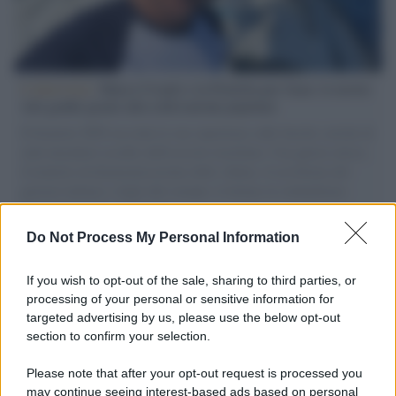
L'intervista /
Marco Croatti e la Flottilla per Gaza: le nostre
vele gonfie grazie alla sollevazione popolare
Il Senatore M5S racconta la sua esperienza sulle barche cariche di
aiuti umanitari assalite dall'esercito israeliano. Una guerra atroce,
il tentativo di disumanizzazione delle vittime, il servilismo del
governo italiano e degli altri europei, il ritorno al colonialismo.
L'importanza dei movimenti.
Do Not Process My Personal Information
Tel Aviv /
La “vittoria totale” di Israele significa una guerra
senza fine
If you wish to opt-out of the sale, sharing to third parties, or
processing of your personal or sensitive information for
targeted advertising by us, please use the below opt-out
section to confirm your selection.
Vangelo /
La vita si intreccia con le paure come il giorno
succede alla notte
Please note that after your opt-out request is processed you
may continue seeing interest-based ads based on personal