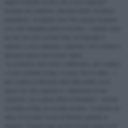
improvvisamente mi disse che ci aveva ripensato”.
Incalzato dal conduttore, Massimo Giletti, Di Matteo
puntualizza: “Al ministro dissi ‘Mi consenta di parlare
con i miei famigliari prima di decidere’, e quando andai
per dire che avrei accettato Dap, nel frattempo il
ministro ci aveva ripensato o qualcuno l’aveva indotto a
ripensarci questo non lo posso sapere.
‘La vorremmo come nostro collaboratore, può scegliere
o essere nominato al dap, e lo passo fare io subito, o
può scegliere la direzione degli affari penali, ma in
questo caso deve aspettare la maturazione di una
situazione’, era la prima offerta di Bonafede”. Anziche’
la nomina al Dap, nel secondo incontro, “il ministro mi
chiese di accettare il ruolo di direttore generale al
ministero. Il giorno dopo gli dissi di non contare su di