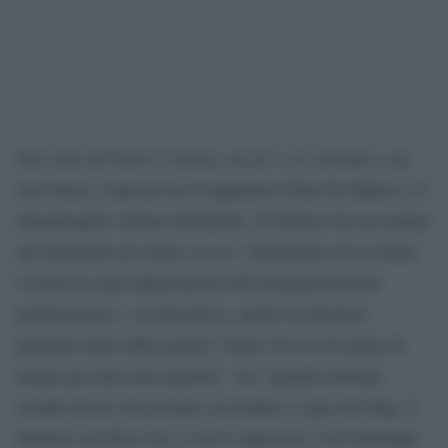
Nel corso di Non è L’Arena, su La7, si è assistito a un
teso botta e risposta tra il magistrato Nino Di Matteo e il
Guardasigilli Alfonso Bonafede. Di Matteo ha raccontato
che Bonafede gli chiese se era “disponibile ad accettare
il ruolo di capo dipartimento dell’amministrazione
penitenziaria o, in alternativa, quello di direttore
generale degli affari penali. Chiesi 48 ore di tempo di
tempo per dare una risposta”, ma “quando ritornai,
avendo deciso di accettare la nomina a capo del Dap, il
ministro mi disse che ci aveva ripensato e nel frattempo