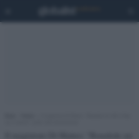
Home
>
Notizie
>
Il magistrato Di Matteo: “Bonafede mi offrì il Dap
ma ci ripensò”; giallo sulle intercettazioni
Il magistrato Di Matteo: "Bonafede mi