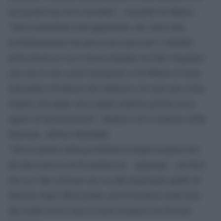
me perché non avrei accettato”, conclude Di Matteo.
“Sono esterrefatto nell’apprendere che viene data
un’informazione che può essere grave per i cittadini,
nella misura in cui si lascia trapelare un fatto sbagliato,
cioé che la mia scelta di proporre a Di Matteo il ruolo
importante all’interno del ministero sia stata una scelta
rispetto alla quale sarei andato indietro perché avevo
saputo di intercettazioni”. Replica così il ministro della
Giustizia, Alfonso Bonafede.
“Gli ho parlato della possibilità di fargli ricoprire uno
dei due ruoli di cui ha parlato lui – aggiunge – gli dissi
che tra i due ruoli per me era più importante quello di
direttore degli affari penali, più di frontiera nella lotta
alla mafia ed era stato il ruolo ricoperto da Giovani