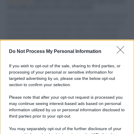
L'intervista /
Marco Croatti e la Flottilla per Gaza: le nostre
vele gonfie grazie alla sollevazione popolare
Il Senatore M5S racconta la sua esperienza sulle barche cariche di
aiuti umanitari assalite dall'esercito israeliano. Una guerra atroce,
il tentativo di disumanizzazione delle vittime, il servilismo del
governo italiano e degli altri europei, il ritorno al colonialismo.
L'importanza dei movimenti.
Do Not Process My Personal Information
Tendenze /
Sale il numero degli acquisti online in Europa e
aumentano le vendite di articoli second hand
If you wish to opt-out of the sale, sharing to third parties, or
processing of your personal or sensitive information for
targeted advertising by us, please use the below opt-out
section to confirm your selection.
Pd /
Un partito progressista e di sinistra che si spacca sul
riarmo ha un serio problema
Please note that after your opt-out request is processed you
may continue seeing interest-based ads based on personal
information utilized by us or personal information disclosed to
third parties prior to your opt-out.
Il caso /
Trump ha quasi esaurito l'arsenale Usa, ma il
You may separately opt-out of the further disclosure of your
tycoon smentisce