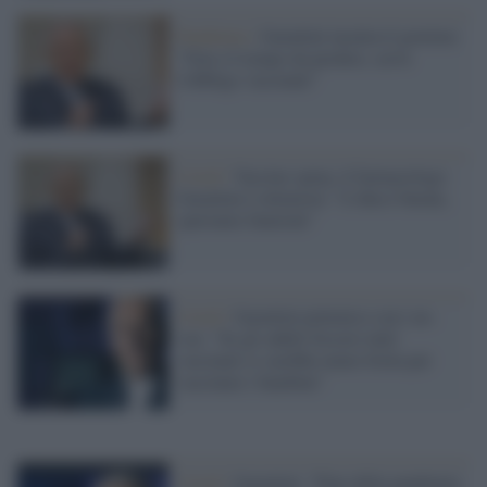
Pandemia /
Garattini incalza il governo:
"Non c'è tempo da perdere, serve
l'obbligo vaccinale"
Covid /
Vaccino spray, il farmacologo
Garattini è ottimista: "L'idea è buona,
speriamo funzioni"
Covid /
Garattini polemico con i no-
vax: "Se gli adulti fossero tutti
vaccinati ci sarebbe meno fretta per
vaccinare i bambini"
Covid /
Garattini: "Fine della pandemia