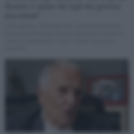
disastro è anche dei tagli dei governi
precedenti"
E sull'oggi dice: "Protezione civile e governo dovevano dare
disposizioni alle regioni, procurare mascherine, elaborare un
codice di comportamento, istruire i medici, procacciarsi
respiratori"