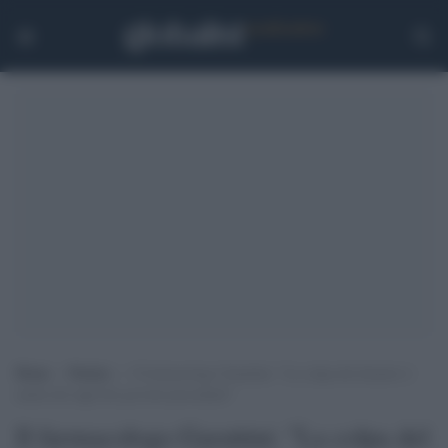
Home
>
Notizie
>
Il farmacologo Garattini: “La colpa del disastro è
anche dei tagli dei governi precedenti”
Il farmacologo Garattini: "La colpa del