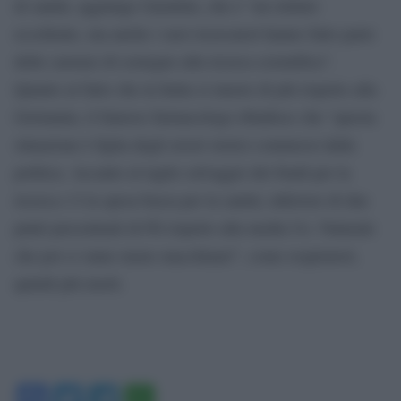
di sanità, aggiunge Garattini, che è “un istituto
eccellente, ma anche i suoi ricercatori hanno fatto parte
delle carenze di sostegno alla ricerca scientifica”.
Quanto al fatto che in Italia si muore di più rispetto alla
Germania, il famoso farmacologo ribadisce che “questa
situazione è figlia degli errori storici commessi dalla
politica. Accanto al taglio selvaggio dei fondi per la
ricerca c’è la spesa bassa per la sanità, inferiore di due
punti percentuali di Pil rispetto alla media Ue. Naturale
che poi ci siano meno macchinari”, come respiratori,
quindi più morti.
Facebook
Twitter
Telegram
WhatsApp