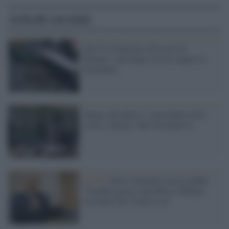
Articoli correlati
Dal Tir di Berlino all'orrore di
Monaco: una lunga scia di sangue in
Germania
Strage alla Mecca, i precedenti nella
storia, l'ultima: due settimane fa
Covid /
Silvio Garattini non ha dubbi:
"Sarebbe giusto introdurre l'obbligo
vaccinale dai 5 anni in su"