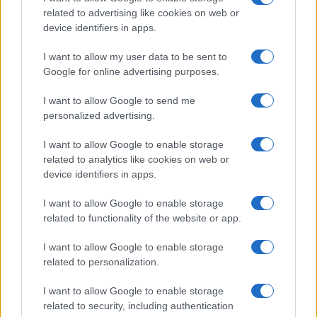
related to advertising like cookies on web or
Megachip
Globalscience
device identifiers in apps.
GiULia
Globalsport
I want to allow my user data to be sent to
Google for online advertising purposes.
Prima Pagina
I want to allow Google to send me
personalized advertising.
Giornale dello
Chi siamo
I want to allow Google to enable storage
Spettacolo
related to analytics like cookies on web or
Contributors
device identifiers in apps.
Wondernet
Facebook
I want to allow Google to enable storage
Giuliana Sgrena
related to functionality of the website or app.
Twitter
I want to allow Google to enable storage
Google News
related to personalization.
Mastodon
I want to allow Google to enable storage
related to security, including authentication
Cookie Policy