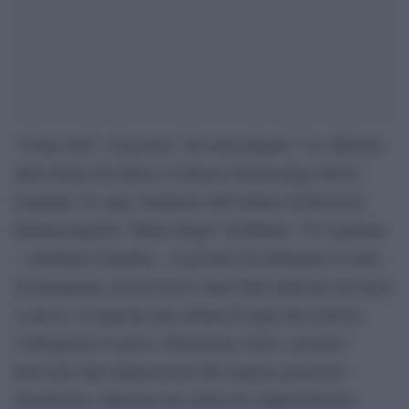
“Come tutti”, il governo “ha sottovalutato”. Lo afferma,
intervistato da Libero, il famoso farmacologo Silvio
Garattini, 91 anni, fondatore dell’Istituto di Ricerche
Farmacologiche “Mario Negri” di Milano. “Il 5 gennaio
– sottolinea Garattini – il governo ha dichiarato lo stato
di emergenza, ma poi non è stato fatto nulla per un mese
e mezzo. E mancata una cabina di regia che gestisse
l’emergenza in arrivo. Protezione civile e governo
dovevano dare disposizioni alle regioni, procurare
mascherine, elaborare un codice di comportamento,