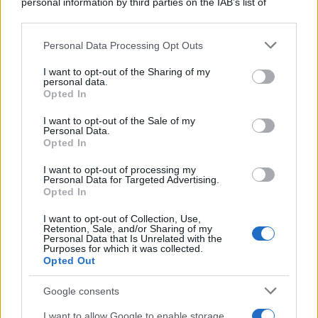
personal information by third parties on the IAB’s list of
downstream participants.
Personal Data Processing Opt Outs
This information may also be disclosed by us to third parties
La banca /
Caso Mps: i pm milanesi ora vogliono vederci
on the IAB’s List of Downstream Participants that may further
I want to opt-out of the Sharing of my
chiaro sulle “chat” tra un dirigente del Mef e alcuni ministri
disclose it to other third parties.
personal data.
Opted In
Please note that this website/app uses one or more Google
services and may gather and store information including but
I want to opt-out of the Sale of my
Personal Data.
not limited to your visit or usage behaviour. You may click to
Opted In
grant or deny consent to Google and its third-party tags to
use your data for below specified purposes in below Google
I want to opt-out of processing my
consent section.
Personal Data for Targeted Advertising.
Opted In
I want to opt-out of Collection, Use,
Retention, Sale, and/or Sharing of my
Personal Data that Is Unrelated with the
Purposes for which it was collected.
Opted Out
Syndication
Culture
Google consents
Salute
Globalist
I want to allow Google to enable storage