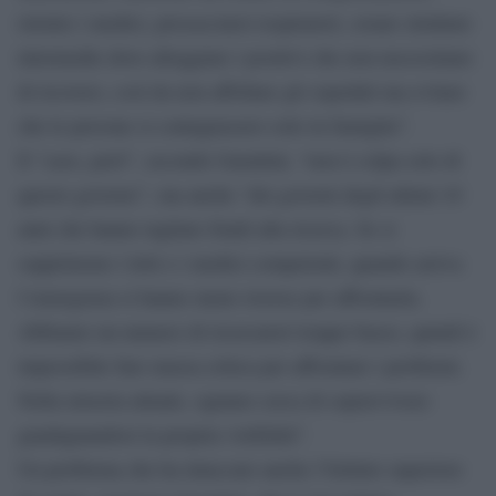
istruire i medici, procacciarsi respiratori, creare strutture
intermedie dove alloggiare i positivi che non necessitano
di ricovero, così da non affollare gli ospedali ma evitare
che le persone si contagiassero solo in famiglia”.
Il “caos, però”, secondo Garattini, “non è colpa solo di
questo governo”, ma anche “dei governi degli ultimi 10
anni che hanno tagliato fondi alla ricerca. Se si
sopprimono i letti e i medici competenti, quando arriva
l’emergenza si hanno meno risorse per affrontarla.
Abbiamo un numero di ricercatori troppo basso, quindi è
impossibile fare massa critica per affrontare i problemi.
Nella miseria attuale, ognuno cerca di sopravvivere
guadagnandosi la propria visibilità”.
Un problema che ha intaccato anche l’Istituto superiore