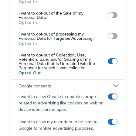
Opted In
Please note that this website/app uses one or more Google
services and may gather and store information including but
I want to opt-out of the Sale of my
Personal Data.
not limited to your visit or usage behaviour. You may click to
Opted In
grant or deny consent to Google and its third-party tags to
use your data for below specified purposes in below Google
I want to opt-out of processing my
consent section.
Personal Data for Targeted Advertising.
Opted In
I want to opt-out of Collection, Use,
Retention, Sale, and/or Sharing of my
Personal Data that Is Unrelated with the
Purposes for which it was collected.
Opted Out
Syndication
Culture
Google consents
Salute
Globalist
I want to allow Google to enable storage
related to advertising like cookies on web or
Megachip
Globalscience
device identifiers in apps.
GiULia
Globalsport
I want to allow my user data to be sent to
Google for online advertising purposes.
Prima Pagina