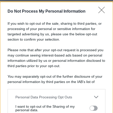
L'importanza dei movimenti.
Do Not Process My Personal Information
Tel Aviv /
La “vittoria totale” di Israele significa una guerra
senza fine
If you wish to opt-out of the sale, sharing to third parties, or
processing of your personal or sensitive information for
targeted advertising by us, please use the below opt-out
section to confirm your selection.
Vangelo /
La vita si intreccia con le paure come il giorno
succede alla notte
Please note that after your opt-out request is processed you
may continue seeing interest-based ads based on personal
information utilized by us or personal information disclosed to
third parties prior to your opt-out.
La scoperta /
Oplontis, le vittime dell’eruzione del Vesuvio
You may separately opt-out of the further disclosure of your
furono più numerose del previsto
personal information by third parties on the IAB’s list of
downstream participants.
Personal Data Processing Opt Outs
This information may also be disclosed by us to third parties
Il medagliere /
Europei di nuoto: Pellecani guida una super
on the IAB’s List of Downstream Participants that may further
I want to opt-out of the Sharing of my
Italia
disclose it to other third parties.
personal data.