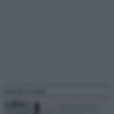
Articoli correlati
Covid-19 /
Meglio non rischiare: il
governo vuole prorogare lo smart