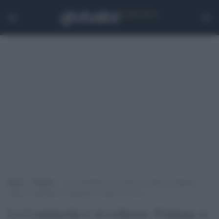
Home
>
Notizie
>
La Lombardia è al collasso, Fontana si appella a
medici e infermieri in pensione: tornate in corsia
La Lombardia è al collasso, Fontana si