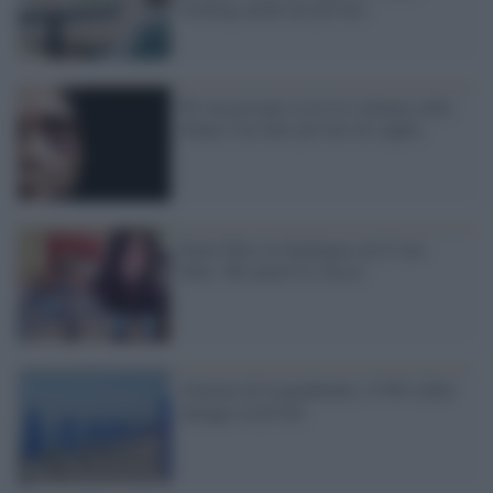
working anche nel privato
Per un giovane su tre la violenza sulle
donne è un fatto privato di coppia
Paola Turci in Sardegna con il suo
libro: Mi amerò lo stesso
Allarme di Legambiente: il 90% delle
spiagge ai privati