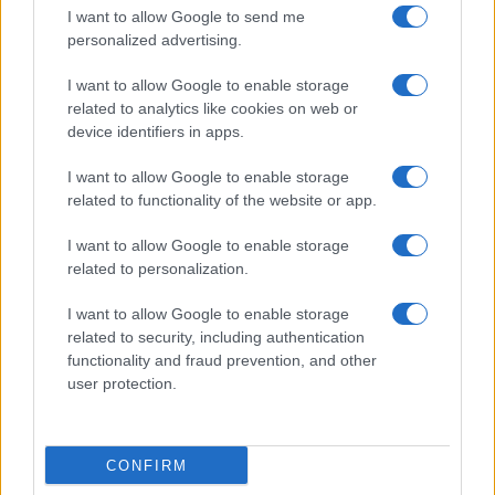
I want to allow Google to send me
personalized advertising.
Giornale dello
Chi siamo
I want to allow Google to enable storage
Spettacolo
related to analytics like cookies on web or
Contributors
device identifiers in apps.
Wondernet
Facebook
I want to allow Google to enable storage
Giuliana Sgrena
related to functionality of the website or app.
Twitter
I want to allow Google to enable storage
Google News
related to personalization.
Mastodon
I want to allow Google to enable storage
related to security, including authentication
Cookie Policy
functionality and fraud prevention, and other
user protection.
Preferenze Privacy
CONFIRM