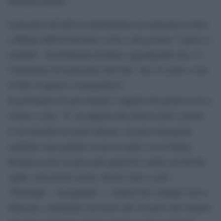
abbiamo parlato”.
Il progetto del hub di rianimazione da realizzare in fiera
a Milano dalla Protezione civile e dal governo ”è preso a
modello”, ha dichiarato Fontana, aggiungendo che c’è
l’intenzione di realizzarne altri due “uno al centro e uno
al Sud. E questo ci inorgoglisce”.
Il governatore ha poi ribadito l’appello dei giorni scorsi a
restare a casa: “E’ un appello che rifaccio tutti i giorni,
lo sto dicendo in modo educato, fra poco bisognerà
cambiare tono perché se non la capite con le buone
bisogna essere un poco più aggressivi anche nel farvela
capire, non dovete uscire, dovete stare a casa”.
“Purtroppo – ha aggiunto – i numeri del contagio non si
riducono, continuano ad essere alti, fra poco non saremo