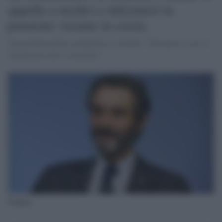
appella a medici e infermieri in
pensione: tornate in corsia
Il presidente della Lombardia ai cittadini: "Rimanete a casa o
chiederemo altre restrizioni"
Fontana