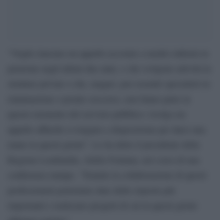
“Voglio lanciare un appello accorato a medici infermi in
pensione negli ultimi due anni, o che svolgono attività in
strutture private o che, magari, pur essendo specialisti in
rianimazione o pronto soccorso, non fanno parte in
questo momento del servizio pubblico: rivolgo un
appello affinché si tengano a disposizione per darci una
mano in questi giorni”. Lo ha detto il presidente della
Regione Lombardia, Attilio Fontana, nel corso di una
conferenza stampa. “Tramite la collaborazione di questi
professionisti potremmo dare delle risposte più
importanti e realizzare progetti di cui in questi giorni