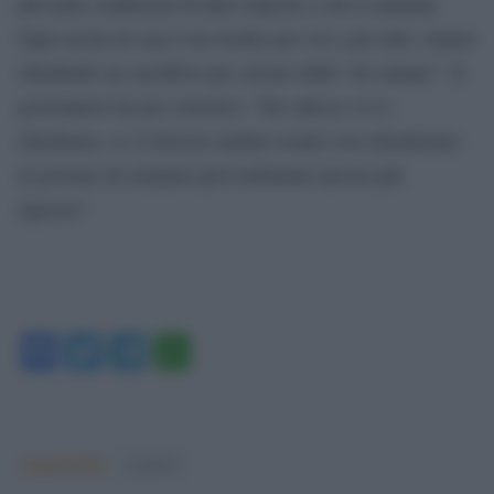
più nelle condizioni di dare risposte a chi si ammala.
Ogni uscita di casa è un rischio per voi e per altri, stiamo
chiedendo un sacrificio per salvare delle vite umane”. Il
governatore ha poi concluso: “Per adesso ve lo
chiediamo, se si dovesse andare avanti così chiederemo
al governo di emanare provvedimenti ancora più
rigorosi”.
Facebook
Twitter
Telegram
WhatsApp
Argomenti:
covid-19