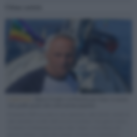
Ultime notizie
L'intervista /
Marco Croatti e la Flottilla per Gaza: le nostre
vele gonfie grazie alla sollevazione popolare
Il Senatore M5S racconta la sua esperienza sulle barche cariche di
aiuti umanitari assalite dall'esercito israeliano. Una guerra atroce,
il tentativo di disumanizzazione delle vittime, il servilismo del
governo italiano e degli altri europei, il ritorno al colonialismo.