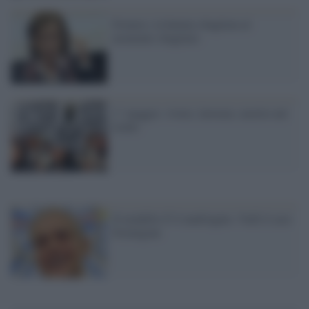
Fornero, la battuta sbagliata al
momento sbagliato
1° maggio: vivere, lavorare, morire nel
Golfo
Il modello Cl è naufragato. Vedi il caso
Formigoni