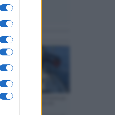
me notizie
ervista /
Marco Croatti e la Flottilla per
 le nostre vele gonfie grazie alla
vazione popolare