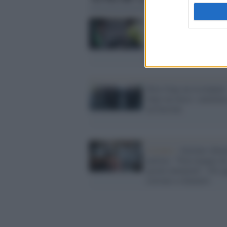
Milano /
L'inviato di St
Vittorio Brumotti aggre
con un bastone da alcun
pusher
Kim Jong-un ricompare
dopo un mese: cammina
un bastone
Livorno /
Anziano chiam
polizia: "Non mangio d
giorni aiutatemi". Gli a
corrono a sfamarlo