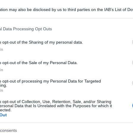
tion may also be disclosed by us to third parties on the IAB’s List of 
 that may further disclose it to other third parties.
 that this website/app uses one or more Google services and may gath
l Data Processing Opt Outs
including but not limited to your visit or usage behaviour. You may click 
9 anni dopo averla colpita con ripetute
 to Google and its third-party tags to use your data for below specifi
o opt-out of the Sharing of my personal data.
tania il 3 gennaio scorso nell’abitazione della
ogle consent section.
In
galbuto, nell’ennese, ma da tempo residenti nel
o opt-out of the Sale of my Personal Data.
na, ricoverata al policlinico di Catania, è morta
In
to opt-out of processing my Personal Data for Targeted
ing.
abinieri, la lite tra marito e moglie sarebbe
In
o opt-out of Collection, Use, Retention, Sale, and/or Sharing
ersonal Data that Is Unrelated with the Purposes for which it
ra stato arrestato e poi rilasciato e affidato a
lected.
Out
rattamenti in famiglia e per lesioni aggravate, ma
 la sua posizione si è complicata. Contestato il
consents