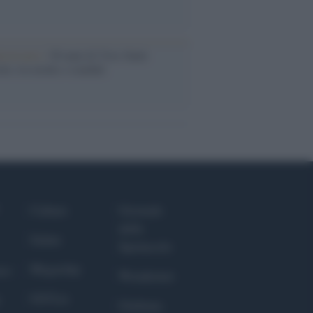
iversario /
90 anni di Yves Saint
nt, tra moda e scandali
Culture
Giornale
dello
Salute
Spettacolo
Megachip
nce
Wondernet
GiULia
Giuliana