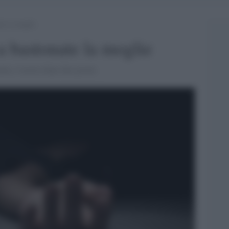
te la moglie
 bastonate la moglie
ania, è morta dopo due giorni.