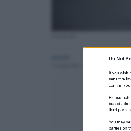
Femminicidio
globalist
Do Not Pr
7 Gennaio 2020 - 11.43
If you wish 
sensitive in
confirm your
Please note
based ads b
third parties
You may sepa
parties on t