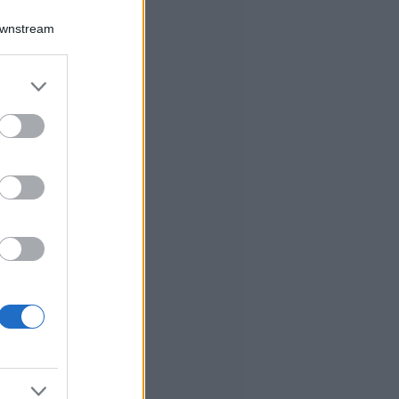
Downstream
er and store
to grant or
ed purposes