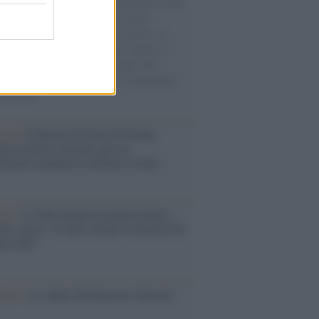
natore M5S racconta la sua esperienza sulle
e cariche di aiuti umanitari assalite
sercito israeliano. Una guerra atroce, il
ivo di disumanizzazione delle vittime, il
ismo del governo italiano e degli altri
ei, il ritorno al colonialismo. L'importanza
ovimenti.
tina /
Il Board of Peace di Trump
na il primo contratto per un
mentale avamposto militare a Gaza
nto /
La Sila diventa un palcoscenico
rale: nasce “A Farla Amare Comincia Tu
ra Sila”
cordo /
Le radici di Francesco Guccini