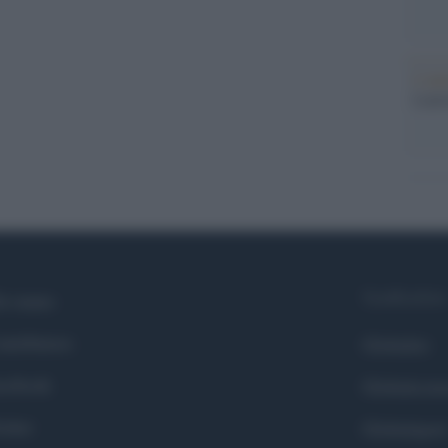
L'ann
Laure
Syndication
i siamo
ntributors
Globalist
cebook
Globalscie
itter
Globalsport