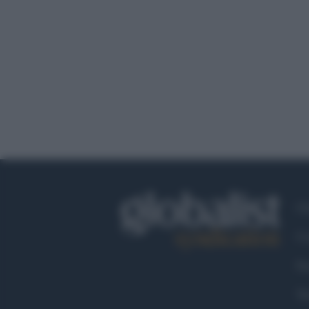
Ch
Co
Fa
Tw