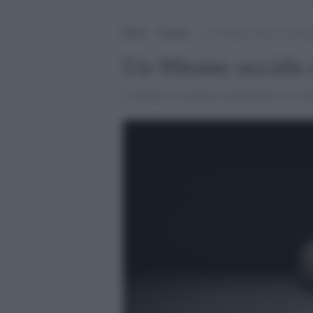
Home
>
Notizie
>
Un 90enne uccida a bastona
Un 90enne uccida a
La donna, ricoverata al policlinico di Cat