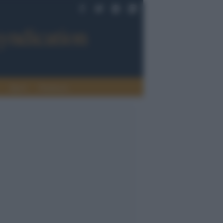
Sport
Tendenze