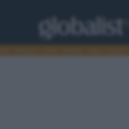
omia
Intelligence
Media
Ambiente
Cultura
Scienza