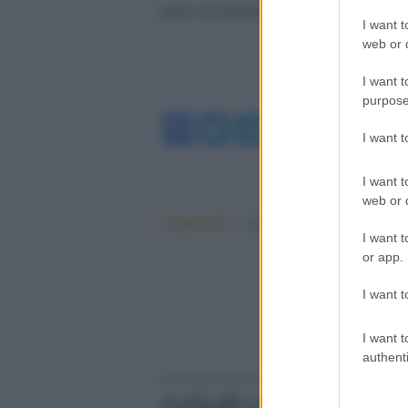
reato di omicidio volontario.
I want t
web or d
I want t
purpose
Facebook
Twitter
Telegram
WhatsA
I want 
I want t
web or d
Argomenti:
femminicidio
I want t
or app.
I want t
I want t
authenti
Articoli correlati