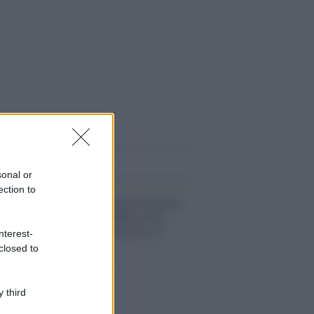
i anche
sonal or
ection to
Sparatoria al parco di Ardea:
uccisi due bambini ed un
anziano. L'assassino si è
nterest-
tolto la vita
closed to
 third