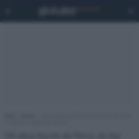
Home
>
Notizie
>
Gli ultras fascisti del Nizza: da San Siro alla caccia
ai migranti al confine italo-francese
Gli ultras fascisti del Nizza: da San