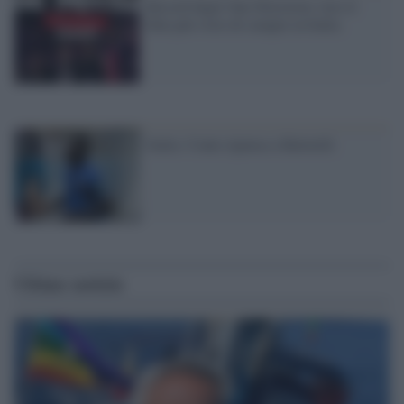
Record degli One Direction: loro il
film più visto di sempre in Italia
Italia: Conte ripensa a Balotelli
Ultime notizie