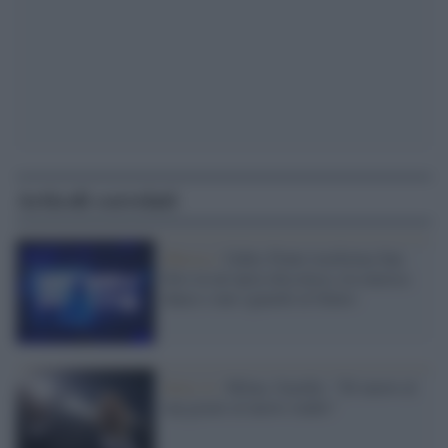
Articoli correlati
Musica /
Gabry Ponte trasforma San
Siro in un’epica discoteca, tra musica
dance e uno sguardo al futuro
Serie A /
Milan, Gazidis: "Di nuovo al
top grazie al nuovo stadio"