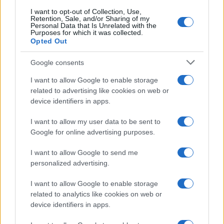
I want to opt-out of Collection, Use,
Retention, Sale, and/or Sharing of my
Personal Data that Is Unrelated with the
Purposes for which it was collected.
Opted Out
Syndication
Culture
Google consents
Salute
Globalist
I want to allow Google to enable storage
related to advertising like cookies on web or
Megachip
Globalscience
device identifiers in apps.
GiULia
Globalsport
I want to allow my user data to be sent to
Google for online advertising purposes.
Prima Pagina
I want to allow Google to send me
personalized advertising.
Giornale dello
Chi siamo
I want to allow Google to enable storage
Spettacolo
related to analytics like cookies on web or
Contributors
device identifiers in apps.
Wondernet
Facebook