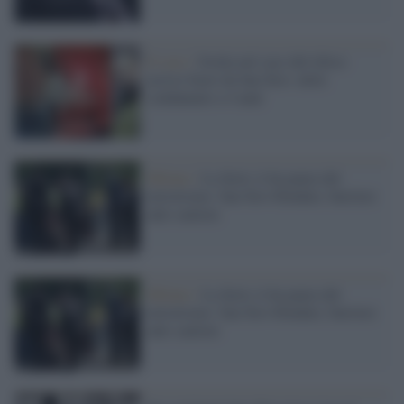
Il caso /
Svolta nel caso del tifoso
ucciso fuori da San Siro: ultrà
condannato a 4 anni
Milano /
La Serie A ha paura del
terrorismo: San Siro blindato, barriere
anti-camion
Milano /
La Serie A ha paura del
terrorismo: San Siro blindato, barriere
anti-camion