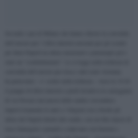
Secondo i pm di Milano che hanno chiesto la convalida
dell’arresto per 3 tifosi interisti arrestati per gli scontri
pre Inter-Napoli tra ultras nerazzurri e partenopei gli è
stato un “combattimento”. Lo si legge nella richiesta di
convalida dell’arresto per rissa e altri reati visionata.
In particolare – e’ scritto nella richiesta – verso le 19.20
il gruppo di tifosi interisti a piedi invadeva la carreggiata
di via Novara (nei pressi dello stadio) circondava
improvvisamente le auto e i furgoni con a brodo gli
ultras del Napoli diretti allo stadio, con un fitto lancio di
torce fumogeni e petardi e colpivano con bastoni e