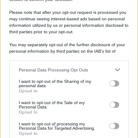
L'evento /
La Sila diventa un palcoscenico naturale: nasce “A
Farla Amare Comincia Tu – Opera Sila”
Please note that after your opt-out request is processed you
may continue seeing interest-based ads based on personal
information utilized by us or personal information disclosed to
third parties prior to your opt-out.
Il ricordo /
Le radici di Francesco Guccini
You may separately opt-out of the further disclosure of your
personal information by third parties on the IAB’s list of
downstream participants.
Personal Data Processing Opt Outs
This information may also be disclosed by us to third parties
L'anniversario /
90 anni di Yves Saint Laurent, tra moda e
on the IAB’s List of Downstream Participants that may further
I want to opt-out of the Sharing of my
scandali
disclose it to other third parties.
personal data.
Opted In
Please note that this website/app uses one or more Google
services and may gather and store information including but
I want to opt-out of the Sale of my
Personal Data.
not limited to your visit or usage behaviour. You may click to
Opted In
grant or deny consent to Google and its third-party tags to
use your data for below specified purposes in below Google
I want to opt-out of processing my
consent section.
Personal Data for Targeted Advertising.
Opted In