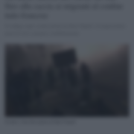
Siro alla caccia ai migranti al confine
italo-francese
Si indaga sugli scontri prima di Inter-Napoli: la magistratura
parta di vero e proprio combattimento
Scontri a San Siro prima di Inter-Napoli