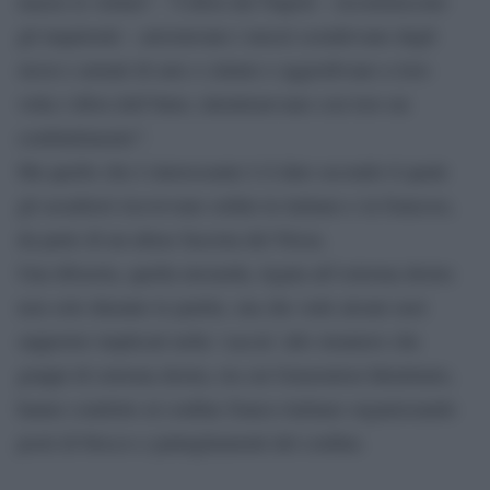
mazze le vetture”. “I tifosi del Napoli – ricostruiscono
gli inquirenti – arrestavano i mezzi scendevano dagli
stessi e armati di aste e cinture e aggredivano a loro
volta i tifosi dell’Inter, intrattenevano con loro un
combattimento”.
Ma quello che è interessante è il dato secondo il quale
gli assalitori ricevevano ordini in italiano e in francese,
da parte di un ultras fascista del Nizza.
Una tifoseria, quella nizzarda, legata all’estrema destra
non solo durante le partite, ma che vede alcuni suoi
supporter implicati nella ‘caccia’ allo straniero che
gruppi di estrema destra, tra cui Generation Identitaire,
hanno condotto al confine franco-italiano organizzando
posti di blocco e pattugliamenti del confine.