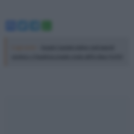
Facebook
Twitter
Telegram
WhatsApp
Leggi anche:
Joseph Capriati celebra vent’anni di
carriera: a Napoli un grande evento all’Ex Base NATO