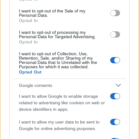
Please note that this website/app uses one or more Google
services and may gather and store information including but
I want to opt-out of the Sale of my
Personal Data.
not limited to your visit or usage behaviour. You may click to
Opted In
grant or deny consent to Google and its third-party tags to
use your data for below specified purposes in below Google
I want to opt-out of processing my
consent section.
Personal Data for Targeted Advertising.
Opted In
I want to opt-out of Collection, Use,
Retention, Sale, and/or Sharing of my
Personal Data that Is Unrelated with the
Purposes for which it was collected.
Opted Out
Syndication
Culture
Google consents
Salute
Globalist
I want to allow Google to enable storage
related to advertising like cookies on web or
Megachip
Globalscience
device identifiers in apps.
GiULia
Globalsport
I want to allow my user data to be sent to
Google for online advertising purposes.
Prima Pagina