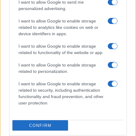
I want to allow Google to send me
personalized advertising.
Giornale dello
Chi siamo
I want to allow Google to enable storage
Spettacolo
related to analytics like cookies on web or
Contributors
device identifiers in apps.
Wondernet
Facebook
I want to allow Google to enable storage
Giuliana Sgrena
related to functionality of the website or app.
Twitter
I want to allow Google to enable storage
Google News
related to personalization.
Mastodon
I want to allow Google to enable storage
related to security, including authentication
Cookie Policy
functionality and fraud prevention, and other
user protection.
Preferenze Privacy
CONFIRM