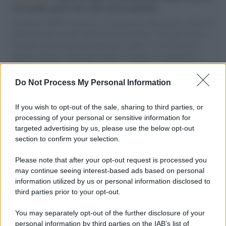
vele gonfie grazie alla sollevazione popolare
Il Senatore M5S racconta la sua esperienza sulle barche cariche di
aiuti umanitari assalite dall'esercito israeliano. Una guerra atroce,
il tentativo di disumanizzazione delle vittime, il servilismo del
governo italiano e degli altri europei, il ritorno al colonialismo.
L'importanza dei movimenti.
Do Not Process My Personal Information
Cisgiordania /
L’esercito israeliano si ritira dal campo
profughi di Qalandiya dopo tre giorni di violenze contro i
If you wish to opt-out of the sale, sharing to third parties, or
palestinesi
processing of your personal or sensitive information for
targeted advertising by us, please use the below opt-out
section to confirm your selection.
Giornalismo /
Addio a Stefano Marcelli, colonna della Rai
di Firenze e dirigente dell'Usigrai
Please note that after your opt-out request is processed you
may continue seeing interest-based ads based on personal
information utilized by us or personal information disclosed to
third parties prior to your opt-out.
Lo scenario /
Ceuta, l’ombra del Marocco sull’assalto
You may separately opt-out of the further disclosure of your
mentre Trump rafforza i rapporti con Rabat e trama contro la
personal information by third parties on the IAB’s list of