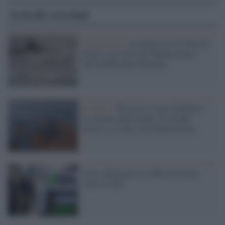
Articoli correlati
Piazzapulita /
Le ultime ore di Yussuf,
morto a sei mesi nel Mediterraneo
nell'indifferenza d'Europa
Il video /
"Ho perso il mio bambino".
Lo strazio della madre di Joseph,
morto a sei mesi nel Mediterraneo
Caro-carburanti, la rabbia di chi ha
scelto il Gpl