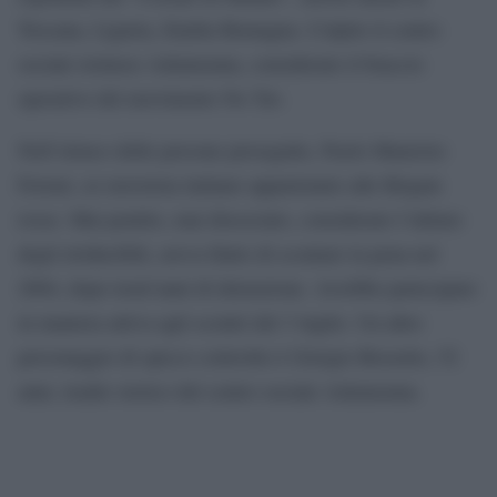
Toscana, Liguria, Emilia Romagna. Colpito il centro
sociale torinese Askatasuna, considerato il braccio
operativo del movimento No Tav.
Nell’elenco delle persone perseguite, Paolo Maurizio
Ferrari, ex terrorista italiano appartenuto alle Brigate
rosse. Mai pentito, mai dissociato, considerato l’ultimo
degli irriducibili, aveva finito di scontare la pena nel
2004, dopo trent’anni di detenzione. Avrebbe partecipato
in maniera attiva agli scontri del 3 luglio. Un altro
personaggio di spicco coinvolto è Giorgio Rossetto, 52
anni, leader storico del centro sociale Askatasuna.