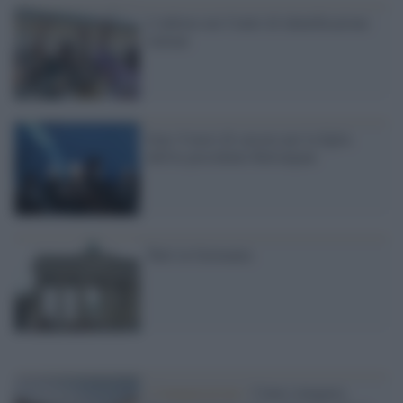
L'inferno nei Centri di identificazione
italiani
Iran: 6 mesi di carcere per la figlia
dell'ex presidente Rafsanjani
Tutti in Germania
L'inaugurazione /
Cuneo inaugura