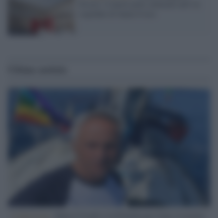
Esseci: il nuovo polo culturale nell’ex
ospedale di Santa Croce
Ultime notizie
L'intervista /
Marco Croatti e la Flottilla per Gaza: le nostre