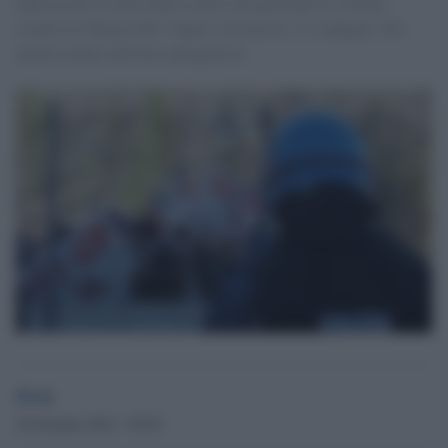
Operazione in tutta Italia contro chi partecipò ai violenti
scontri in Valsusa del 3 luglio. 26 arresti e 11 indagati. Nel
mirino leader dell'area antagonista.
Desk
26 Gennaio 2012 - 09.30