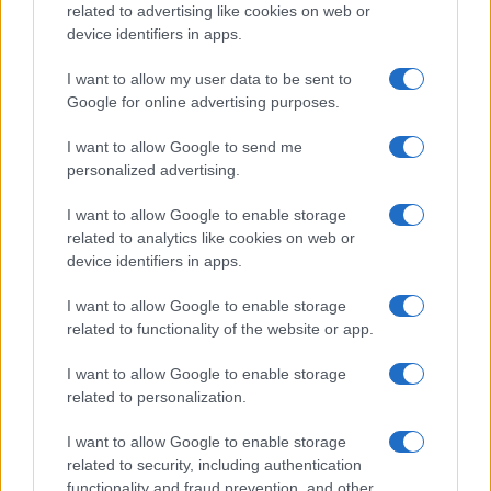
related to advertising like cookies on web or
Megachip
Globalscience
device identifiers in apps.
GiULia
Globalsport
I want to allow my user data to be sent to
Google for online advertising purposes.
Prima Pagina
I want to allow Google to send me
personalized advertising.
Giornale dello
Chi siamo
I want to allow Google to enable storage
Spettacolo
related to analytics like cookies on web or
Contributors
device identifiers in apps.
Wondernet
Facebook
I want to allow Google to enable storage
Giuliana Sgrena
related to functionality of the website or app.
Twitter
I want to allow Google to enable storage
Google News
related to personalization.
Mastodon
I want to allow Google to enable storage
related to security, including authentication
Cookie Policy
functionality and fraud prevention, and other