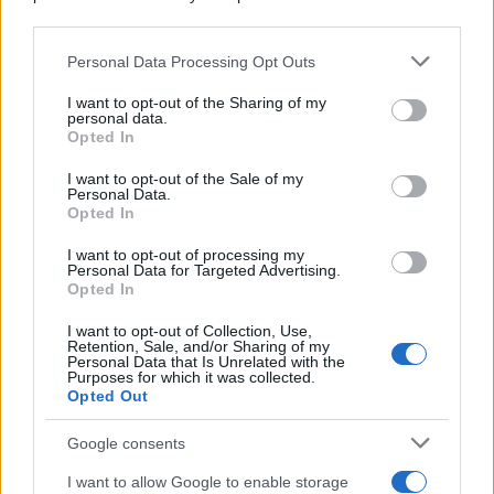
Spagna
downstream participants.
Personal Data Processing Opt Outs
This information may also be disclosed by us to third parties
La data /
L'8 agosto, quando la memoria dovrebbe insegnarci
on the IAB’s List of Downstream Participants that may further
I want to opt-out of the Sharing of my
qualcosa
disclose it to other third parties.
personal data.
Opted In
Please note that this website/app uses one or more Google
services and may gather and store information including but
I want to opt-out of the Sale of my
Personal Data.
not limited to your visit or usage behaviour. You may click to
Opted In
grant or deny consent to Google and its third-party tags to
use your data for below specified purposes in below Google
I want to opt-out of processing my
consent section.
Personal Data for Targeted Advertising.
Opted In
I want to opt-out of Collection, Use,
Retention, Sale, and/or Sharing of my
Personal Data that Is Unrelated with the
Purposes for which it was collected.
Opted Out
Syndication
Culture
Google consents
Salute
Globalist
I want to allow Google to enable storage