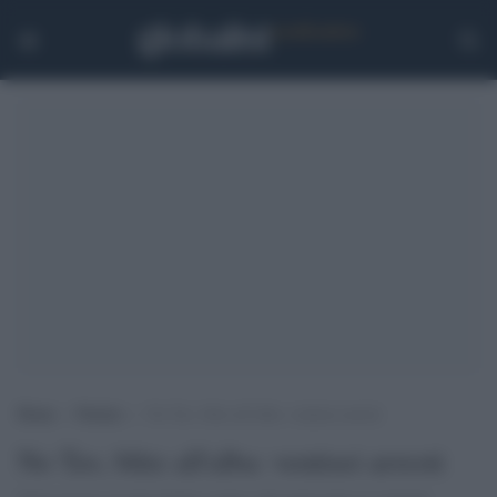
Home
>
Notizie
>
No Tav, blitz all’alba: ventisei arresti
No Tav, blitz all'alba: ventisei arresti