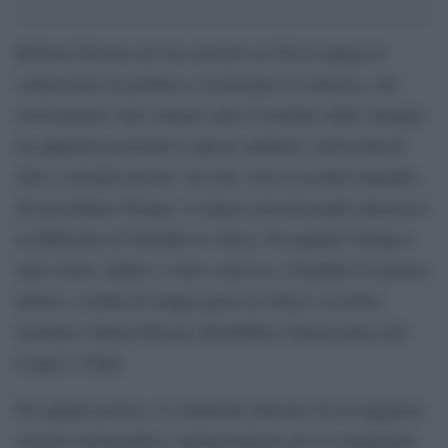
Wired
Roberto Pizzato nel suo articolo su
spiega le
connessioni tra politica e tecnologia in America, che
storicamente sono sempre state il risultato della sinergia
tra apparati governativi (spesso militari), università di
élite e aziende private, ma che, con il secondo mandato
del presidente Trump, si stanno estremizzando attraverso
la diffusione di Starlink in Africa. Da quando Trump è
stato eletto, infatti, è stato concesso a Starlink di operare
dentro i confini di cinque paesi in Africa: Lesotho,
Somalia, Guinea-Bissau, Repubblica Democratica del
Congo e Chad.
Per quanto povero, il continente africano ha la maggiore
crescita demografica, rappresentando per le compagnie