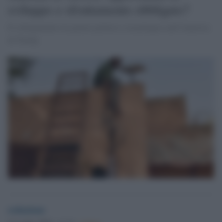
sviluppo o sfruttamento obbligato?
Il collegamento tra potere politico e tecnologico nell’America
di Trump
redazione