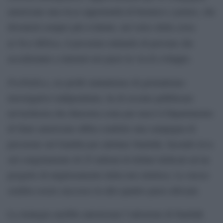
americane una ricca opportunità di business e potere, che
diventerà sempre più evidente, nel solco della corsa
Next Billion
al
, il prossimo miliardo di persone che
accederanno a internet nei paesi in via di sviluppo.
ProPublica
, no profit statunitense di giornalismo
investigativo indipendente, ha di recente pubblicato
un’inchiesta che dimostra come per mesi il Dipartimento
di Stato americano abbia condotto una campagna di
pressione sul Gambia per adottare Starlink, facendo leva
sul congelamento di 25 milioni di dollari dedicati ad un
progetto di miglioramento della rete elettrica. Lo stesso
sembra essere successo in altri quattro paesi africani.
La strategia sarebbe autorizzare l’adozione di Starlink