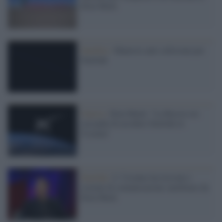
Elon Musk
Satellite /
Manovre anti collisione per
Starlink
Guerra /
Elon Musk: "La Russia sta
cercando di uccidere Starlink in
Ucraina"
Starlink /
L' Ucraina ha ricevuto i
sistemi di comunicazione satellitare da
Elon Musk