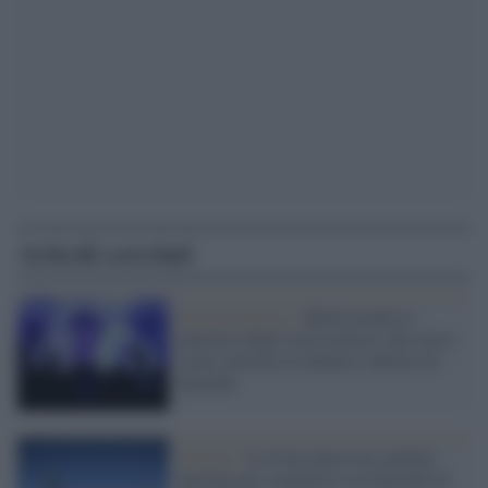
Articoli correlati
Estrema Destra /
Musk insulta il
ministro degli esteri polacco che aveva
osato criticare le minacce sull'uso di
Starlink
Pechino /
La Cina lancia un satellite
internet per competere con Starlink di