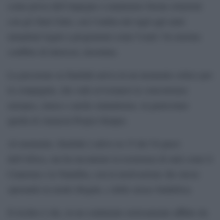
come prova dell’impegno a mantenere buone relazioni
con gli Stati Uniti, con l’ombra dei tagli agli aiuti
umanitari legati a programmi come Usaid. Un enorme
conflitto di interessi, insomma.
La pressione su Starlink arriva in un momento critico per
la compagnia, che vede avvicinarsi la concorrenza
europea, cinese e anche statunitense, in particolare
quella di Amazon Project Kuiper.
Al momento, Starlink è attivo in 15 dei 54 paesi
dell’Africa, ma ha incontrato la resistenza di stati come il
Camerun e la Namibia, con la motivazione che stesse
operando in modo illegale, e dello stesso Sudafrica.
Il rischio è che, in un continente storicamente afflitto da