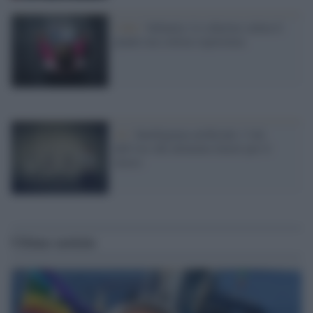
I dati /
Infanzia: lo schermo calma il
pianto ma sottrae esperienza
AI /
Intelligenza artificiale: l’età
dell’oro che alimenta timori per il
lavoro
Ultime notizie