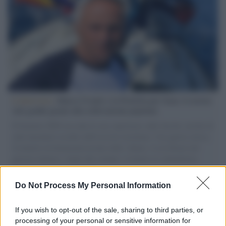
L'intervista /
Marco Croatti e la Flottilla per Gaza: le nostre
vele gonfie grazie alla sollevazione popolare
Il Senatore M5S racconta la sua esperienza sulle barche cariche di
aiuti umanitari assalite dall'esercito israeliano. Una guerra atroce,
il tentativo di disumanizzazione delle vittime, il servilismo del
governo italiano e degli altri europei, il ritorno al colonialismo.
L'importanza dei movimenti.
Do Not Process My Personal Information
Democratici /
Pd: il tafazzismo, malattia senile dei
bacchettatori "riformisti"
If you wish to opt-out of the sale, sharing to third parties, or
processing of your personal or sensitive information for