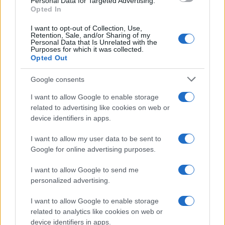
Personal Data for Targeted Advertising.
Opted In
I want to opt-out of Collection, Use,
Retention, Sale, and/or Sharing of my
Personal Data that Is Unrelated with the
Purposes for which it was collected.
Opted Out
Syndication
Culture
Google consents
Salute
Globalist
I want to allow Google to enable storage
related to advertising like cookies on web or
Megachip
Globalscience
device identifiers in apps.
GiULia
Globalsport
I want to allow my user data to be sent to
Google for online advertising purposes.
Prima Pagina
I want to allow Google to send me
personalized advertising.
Giornale dello
Chi siamo
I want to allow Google to enable storage
Spettacolo
related to analytics like cookies on web or
Contributors
device identifiers in apps.