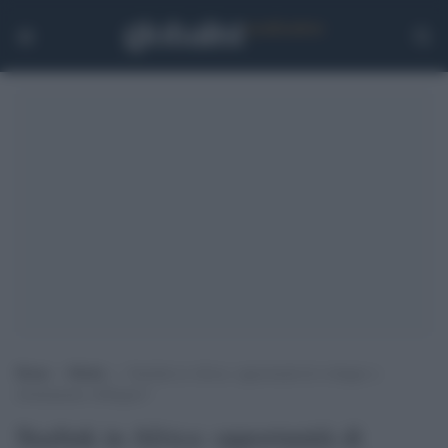
Home
>
Media
>
Starlink in Africa: opportunità di sviluppo o
sfruttamento obbligato?
Starlink in Africa: opportunità di