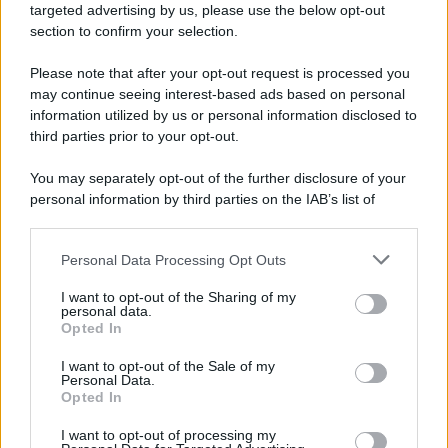
targeted advertising by us, please use the below opt-out
section to confirm your selection.
Tel Aviv /
Netanyahu respinge il piano per Gaza sostenuto da
Trump: nessun ritiro finché Hamas non sarà disarmato
Please note that after your opt-out request is processed you
may continue seeing interest-based ads based on personal
information utilized by us or personal information disclosed to
third parties prior to your opt-out.
Motociclismo /
Raúl Fernández vince il Gp di Gran
You may separately opt-out of the further disclosure of your
Bretagna davanti a Martin e Bezzecchi
personal information by third parties on the IAB’s list of
downstream participants.
Personal Data Processing Opt Outs
This information may also be disclosed by us to third parties
Il libro /
La letteratura che racconta l’estate
on the IAB’s List of Downstream Participants that may further
I want to opt-out of the Sharing of my
disclose it to other third parties.
personal data.
Opted In
Please note that this website/app uses one or more Google
services and may gather and store information including but
I want to opt-out of the Sale of my
Personal Data.
not limited to your visit or usage behaviour. You may click to
Opted In
grant or deny consent to Google and its third-party tags to
use your data for below specified purposes in below Google
I want to opt-out of processing my
consent section.