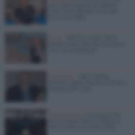
apre un procedimento disciplinare
contro Serena Bortone e fa un altro
passo verso Orban
Il caso /
Molestie sessuali: Memo
Remigi sospeso dalla Rai per un gesto
verso Jessica Morlacchi
Giornalismo /
Addio a Stefano
Marcelli, colonna della Rai di Firenze e
dirigente dell'Usigrai
Pogrammazione /
I documentari Rai
che raccontano l'Italia: da Mennea, a
Tina Anselmi sino a Renzo Piano