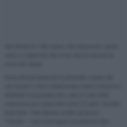
Tele Meloni No. Tele Orban o Tele Morawiecki, perché
ormai si è andati ben oltre in un clima revansciata da
caccia alle streghe.
Serena Bortone punita per le polemiche scaturite dal
caso Scurati. La Rai è infatti pronta a darle il benservito,
chiudendo il programma che è stato al centro della
controversia poco prima dello scorso 25 aprile. Secondo
molte fonti, Viale Mazzini avrebbe già deciso:
“Chesarà…” non troverà spazio nei palinsesti della