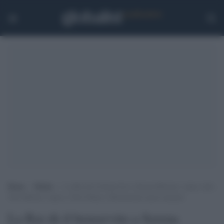
Home
>
Media
>
La Rai dà il benservito a Serena Bortone: siamo oltre
Tele-Meloni, siamo a Tele Orban e Morawiecki messi insieme
La Rai dà il benservito a Serena