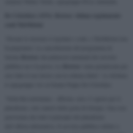
senatore Walter Verini, capogruppo Pd in Antimafia.
De Cristofaro (AVS):
Bortone
vittima regolamento
conti TeleMeloni
“Passate le elezioni si regolano i conti, e TeleMeloni non
fa prigionieri. La cancellazione del programma di
Bortone
Serena
dai palinsesti autunnali del servizio
Bortone
pubblico ne è la prova. La
viene penalizzata per
aver fatto il suo lavoro con la schiena dritta”. Lo dichiara
il capogruppo Avs al Senato Peppe De Cristofaro.
“Nella Rai meloniana – afferma- non c`è spazio per il
pluralismo, solo cantori delle gesta di Giorgia. Una cosa
gravissima che lede il principio del pluralismo
dell`offerta informativa. Il servizio pubblico ridotto a