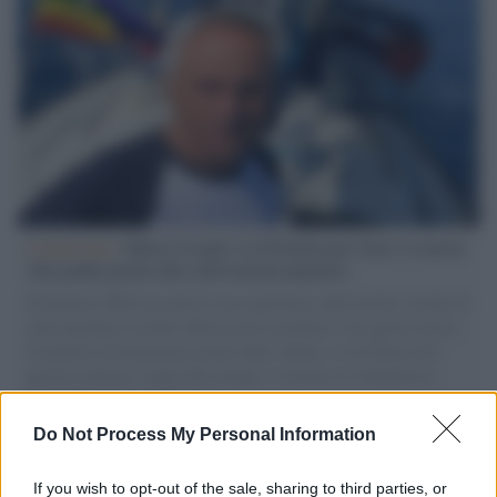
L'intervista /
Marco Croatti e la Flottilla per Gaza: le nostre
vele gonfie grazie alla sollevazione popolare
Il Senatore M5S racconta la sua esperienza sulle barche cariche di
aiuti umanitari assalite dall'esercito israeliano. Una guerra atroce,
il tentativo di disumanizzazione delle vittime, il servilismo del
governo italiano e degli altri europei, il ritorno al colonialismo.
L'importanza dei movimenti.
Do Not Process My Personal Information
Il centenario /
A L'Aquila arriva la mostra "Tito, 100 anni
attraverso la forma"
If you wish to opt-out of the sale, sharing to third parties, or