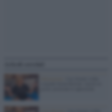
Articoli correlati
Informazione /
Caso Scurati, la Rai
sospende Serena Bortone: stop di sei
giorni, protestano le opposizioni
Viale Mazzini /
Caso Scurati: la Rai