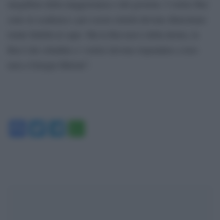
megafono della maggioranza e del governo. I vertici Rai
sono in scadenza e per essere rieletti devono dimostrare
totale fedeltà al capo. Ma la Rai non è della destra, la
Rai è dei cittadini e i vertici devono rispondere a loro
non a Giorgia Meloni”.
Facebook
Twitter
Telegram
WhatsApp