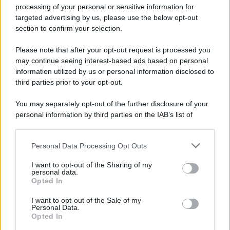
processing of your personal or sensitive information for
targeted advertising by us, please use the below opt-out
section to confirm your selection.
Il medagliere /
Europei di nuoto: Pellecani guida una super
Italia
Please note that after your opt-out request is processed you
may continue seeing interest-based ads based on personal
information utilized by us or personal information disclosed to
third parties prior to your opt-out.
La scoperta /
Oplontis, le vittime dell’eruzione del Vesuvio
You may separately opt-out of the further disclosure of your
furono più numerose del previsto
personal information by third parties on the IAB’s list of
downstream participants.
Personal Data Processing Opt Outs
This information may also be disclosed by us to third parties
Cinema /
Fabia Bettini: meglio cinque anni di dieta che un
on the IAB’s List of Downstream Participants that may further
I want to opt-out of the Sharing of my
cinema drogato
disclose it to other third parties.
personal data.
Opted In
Please note that this website/app uses one or more Google
services and may gather and store information including but
I want to opt-out of the Sale of my
Personal Data.
not limited to your visit or usage behaviour. You may click to
Opted In
grant or deny consent to Google and its third-party tags to
use your data for below specified purposes in below Google