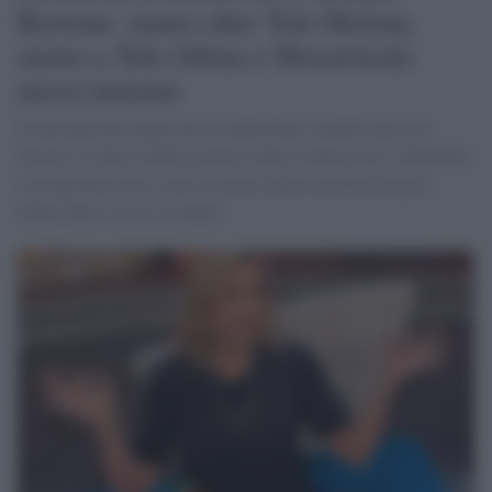
Bortone: siamo oltre Tele-Meloni,
siamo a Tele Orban e Morawiecki
messi insieme
Serena Bortone punita per le polemiche scaturite dal caso
Scurati. La Rai è infatti pronta a darle il benservito, chiudendo
il programma che è stato al centro della controversia poco
prima dello scorso 25 aprile.