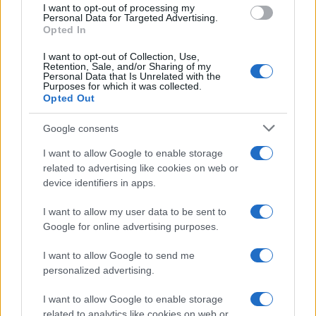
I want to opt-out of processing my
consent section.
Personal Data for Targeted Advertising.
Opted In
I want to opt-out of Collection, Use,
Retention, Sale, and/or Sharing of my
Personal Data that Is Unrelated with the
Purposes for which it was collected.
Opted Out
Syndication
Culture
Google consents
Salute
Globalist
I want to allow Google to enable storage
related to advertising like cookies on web or
Megachip
Globalscience
device identifiers in apps.
GiULia
Globalsport
I want to allow my user data to be sent to
Google for online advertising purposes.
Prima Pagina
I want to allow Google to send me
personalized advertising.
Giornale dello
Chi siamo
I want to allow Google to enable storage
Spettacolo
related to analytics like cookies on web or