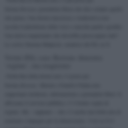
Bortone
Serena
giornalista libera che dice sempre quello
che pensa. Una destra rancorosa e vendicativa non
accetta il pluralismo delle voci e cancella quelle sgradite.
Una deriva inquietante che dovrebbe preoccupare tutti”.
Lo scrive Simona Malpezzi, senatrice del Pd, su X
Verini (Pd), caso Bortone dimostra
`regime´, ma reagiremo
«Nella Rai della destra non c’è posto per
Bortone
Serena
. Meloni e Fratelli d’Italia non
sopportano inchieste, informazione e giornalisti liberi. E
affossano il servizio pubblico. C’è brutta voglia di
regime. Ma – sappiano – che c’è anche una bella aria di
reazione e impegno per la democrazia». Così su X il