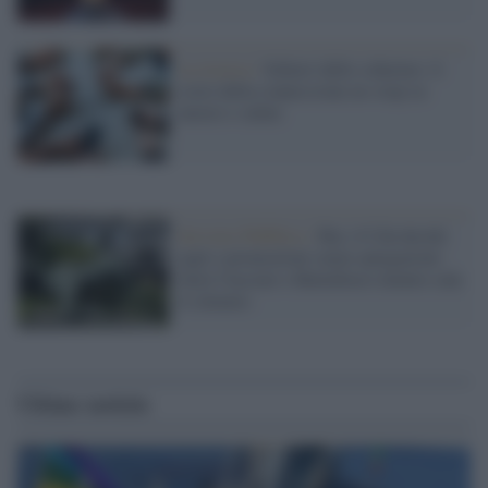
La ricerca /
Schiavi dello schermo: il
costo della connessione no-stop su
umore e salute
Servizio Pubblico /
Rai, il Cda decide
tagli e promozioni senza spiegazioni:
fuori Cucciari e Buttafuoco mentre cala
il silenzio
Ultime notizie