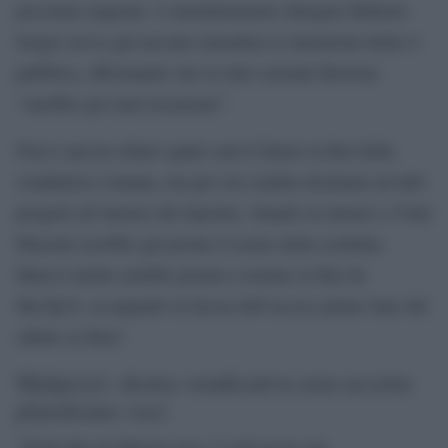
prossima stagione. L’amministratore delegato Roberto
Sergio aveva già lasciato intendere le intenzioni della tv
pubblica, affermando che in altre aziende Bortone
“sarebbe già stata licenziata”.
Non è ancora chiaro quale sarà il futuro in Rai della
conduttrice romana, ma per ora sembra destinata ad altri
progetti all’interno del daytime. Stando ai rumors a Viale
Mazzini avrebbe già pronto il nome della sostituta:
Maria Latella sarebbe pronta a tornare in Rai da
SkyTg24, occupando la fascia dell’access prime time del
sabato su Rai3.
Malpezzi: destra vendicativa non accetta
pluralismo voci
“Nella Rai di Meloni non c`è più posto per