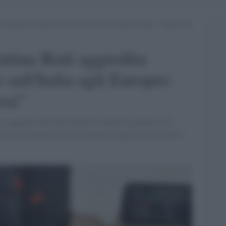
i aggredita durante un servizio sull’Italia agli Europei: “Minacciata
ntina Bisti aggredita
 sull'Italia agli Europei:
osi"
o aggiunti alla folla bambini incitati dai genitori ad
farli allontanare ma la situazione è degenerata tra urla e