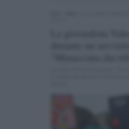
Home
>
Media
>
La giornalista Valentina Bist
dai tifosi”
La giornalista Vale
durante un servizio
"Minacciata dai tif
La cronista del Tg1 ha raccontato: "Si son
avvicinarsi alla telecamera. Ho tentato di 
spintoni"