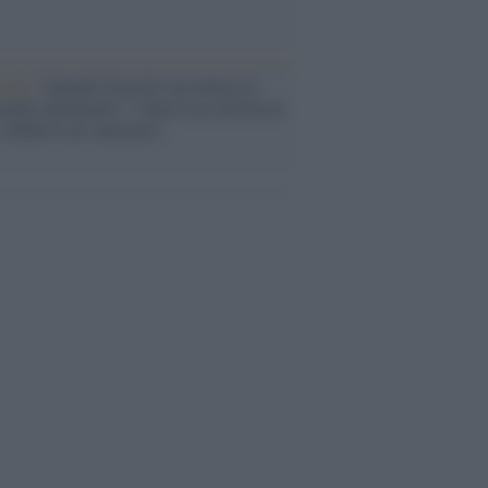
cordo /
Quando Guccini raccontava le
ache epafaniche": l'intervista all'artista
i definiva un 'narratore'