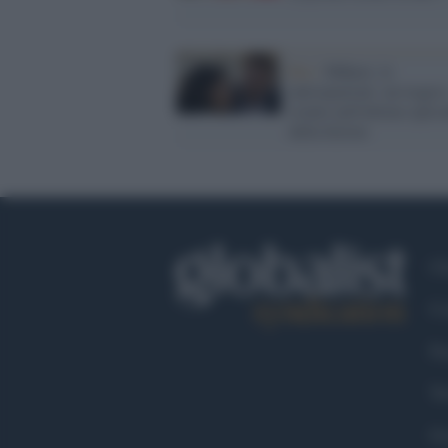
Rai /
Màkari, le
anticipazioni: un tragic
evento nell'ultimo episo
della fiction
Ch
Co
Fa
Tw
Go