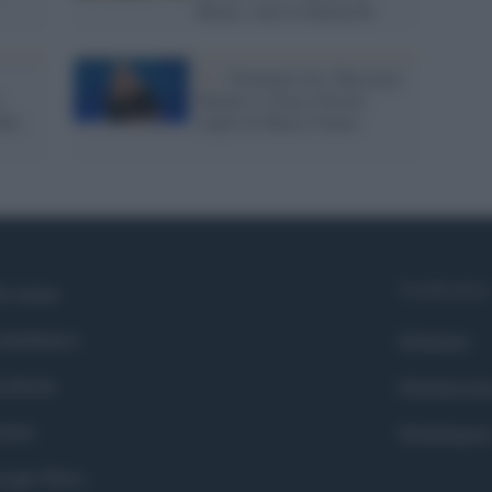
Roma: sono le Karma B.
Tv /
Domenica In: Massimo
o
Ranieri e Giusy Ferreri
dio
ospiti di Maria Venier
Syndication
i siamo
ntributors
Globalist
cebook
Globalscie
itter
Globalsport
ogle News