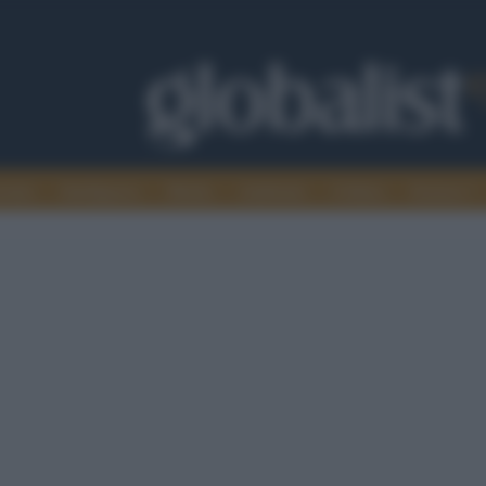
omia
Intelligence
Media
Ambiente
Cultura
Scienza