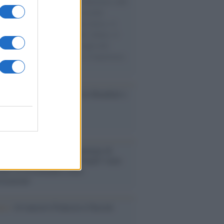
natore M5S racconta la sua esperienza sulle
e cariche di aiuti umanitari assalite
sercito israeliano. Una guerra atroce, il
ivo di disumanizzazione delle vittime, il
ismo del governo italiano e degli altri
ei, il ritorno al colonialismo. L'importanza
ovimenti.
esa /
Un estate di calcio: tra Mondiali e
e A
rialismo /
Petrolio e prepotenze di
: una società legata a 'Donald' vuole
rare la Groenlandia senza
izzazione
ca /
Al maestro Francesco Guccini