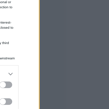
sonal or
ection to
nterest-
closed to
 third
Downstream
er and store
to grant or
ed purposes