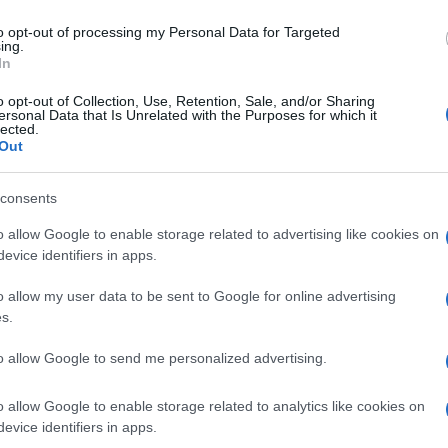
 post su Instagram per raccontare quello che è
to opt-out of processing my Personal Data for Targeted
ing.
ammarico per la profonda maleducazione delle
In
ersone presenti di allontanarsi perché troppo
o opt-out of Collection, Use, Retention, Sale, and/or Sharing
 loro reazione, impedendole di fare il suo lavoro
ersonal Data that Is Unrelated with the Purposes for which it
lected.
Ulti
tata.
Out
 tg, alle mie spalle, si era radunato un piccolo
consents
ssare dei minuti si sono aggiunti soprattutto
o allow Google to enable storage related to advertising like cookies on
evice identifiers in apps.
ori ad avvicinarsi alla giornalista e alla
ontanare ma la situazione è degenerata tra urla e
o allow my user data to be sent to Google for online advertising
s.
to allow Google to send me personalized advertising.
…mi sono spostata per cambiare postazione ma
L'int
Gaza:
agguerrita che mi ha presa a parolacce perché non
o allow Google to enable storage related to analytics like cookies on
solle
evice identifiers in apps.
 fine ho trovato un angoletto riparato dove sono