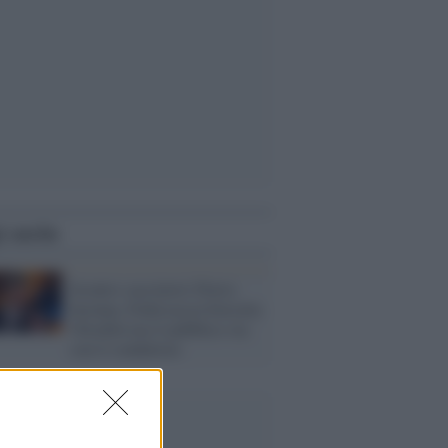
i anche
Scontro cacciatori-Flavio
Insinna, Federcaccia boicotta
l'Eredità ma il pubblico sta
con il conduttore