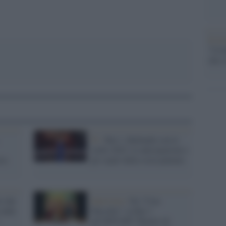
Il ri
"Cron
che s
Tv /
Rai 1, Ballando con le
stelle 2022: le anticipazioni e
ica
gli ospiti della sesta puntata
o che
Intervista /
Da "Ciao
 onda
Maschio" su Rai 1
all'OFF/OFF Theatre di