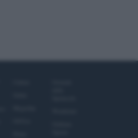
Culture
Giornale
dello
Salute
Spettacolo
Megachip
nce
Wondernet
GiULia
Giuliana
Sgrena
Prima