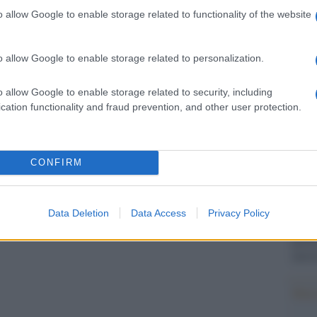
Il Se
o, per poi concludere amara: “Peccato perché tra
o allow Google to enable storage related to functionality of the website
barch
dall'e
nte, sorridente, civile, innamorata dell’Italia che
tentat
e avrei voluto”.
o allow Google to enable storage related to personalization.
servil
europ
a ritrovata in balia dei tifosi durante un altro
o allow Google to enable storage related to security, including
dei m
cation functionality and fraud prevention, and other user protection.
Italia sul Galles.
L'att
Seri
ra stata circondata da decine di persone in piazza
CONFIRM
iniziato il collegamento in diretta si erano
mergendo” Bisti.
Impe
Data Deletion
Data Access
Privacy Policy
Trump
perfo
autor
pp
Musi