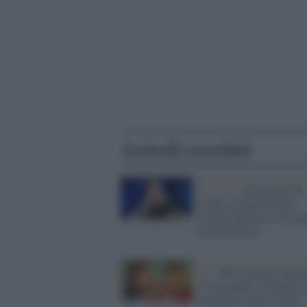
Articoli correlati
Rai Uno /
Domenica In,
ospiti di Mara Venier
Andrea Bocelli e la mit
Drusilla Foer
Tv /
Tutti in piedi: quell
c'è da sapere sul film in
in prima serata su Rai 1