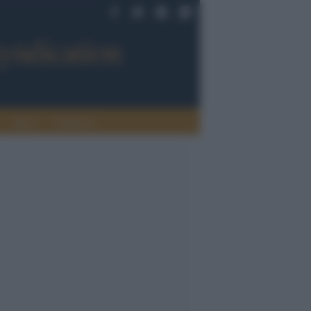
Sport
Tendenze