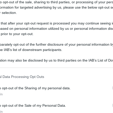
to opt-out of the sale, sharing to third parties, or processing of your per
formation for targeted advertising by us, please use the below opt-out s
 selection.
 that after your opt-out request is processed you may continue seeing i
ased on personal information utilized by us or personal information dis
 prior to your opt-out.
rately opt-out of the further disclosure of your personal information by
he IAB’s list of downstream participants.
tion may also be disclosed by us to third parties on the IAB’s List of 
 that may further disclose it to other third parties.
d’ora di fama e per apparire sulla tv nazionale
 that this website/app uses one or more Google services and may gath
l Data Processing Opt Outs
ria.
including but not limited to your visit or usage behaviour. You may click 
 to Google and its third-party tags to use your data for below specifi
o opt-out of the Sharing of my personal data.
 la giornalista di Tg1 e Unomattina Valentina
ogle consent section.
In
sione da parte di un gruppo di tifosi mentre si
 servizio sugli Europei di calcio.
o opt-out of the Sale of my Personal Data.
In