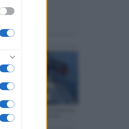
me notizie
ervista /
Marco Croatti e la Flottilla per
 le nostre vele gonfie grazie alla
vazione popolare