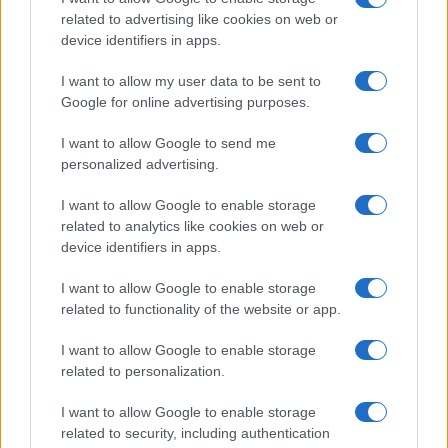
related to advertising like cookies on web or
Megachip
Globalscience
device identifiers in apps.
GiULia
Globalsport
I want to allow my user data to be sent to
Google for online advertising purposes.
Prima Pagina
I want to allow Google to send me
personalized advertising.
Giornale dello
Chi siamo
I want to allow Google to enable storage
Spettacolo
related to analytics like cookies on web or
Contributors
device identifiers in apps.
Wondernet
Facebook
I want to allow Google to enable storage
Giuliana Sgrena
related to functionality of the website or app.
Twitter
I want to allow Google to enable storage
Google News
related to personalization.
Mastodon
I want to allow Google to enable storage
related to security, including authentication
Cookie Policy