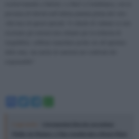
esclusivamente a Salvini, e a Rai3 a Cartabianca, con la
presenza di Salvini nell’ultima puntata prima del voto.
Alla luce di questi episodi, Vi chiedo di valutare se non
ricorrano gli estremi non soltanto per la richiesta di
riequilibrio, sebbene manchino poche ore all’apertura
delle urne, ma anche di sanzioni nei confronti dei
responsabili”.
Facebook
Twitter
Telegram
WhatsApp
Leggi anche:
I documentari Rai che raccontano
l'Italia: da Mennea, a Tina Anselmi sino a Renzo Piano