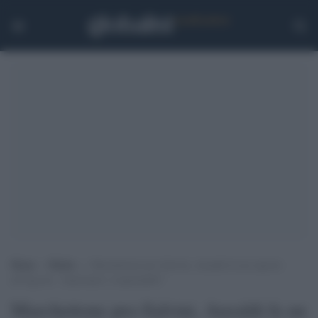
Home
>
Media
>
Marchettone pro-Salvini, Anzaldi fa un esposto
all’Agcom: “sanzionare i responsabili”
Marchettone pro-Salvini, Anzaldi fa un