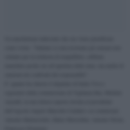
Un marchettone indecente che ora viene giustificato
come svista. “Valutare se non ricorrano gli estremi non
soltanto per la richiesta di riequilibrio, sebbene
manchino poche ore all’apertura delle urne, ma anche di
sanzioni nei confronti dei responsabili”.
E’ quanto ha chiesto il deputato di Italia Viva e
segretario della commissione di Vigilanza Rai, Michele
Anzaldi, in una lettera esposto inviata al presidente
dell’Agcom Angelo Marcello Cardani e ai commissari
Antonio Martusciello, Mario Morcellini, Antonio Nicita,
Francesco Posteraro.