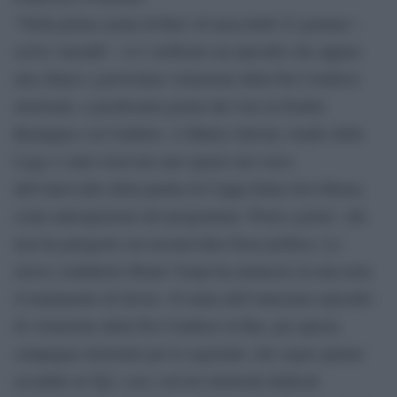
“Nella prima serata di Rai1 di mercoledì 22 gennaio –
scrive Anzaldi – si è verificato un episodio che appare
una chiara e gravissima violazione della Par Condicio
elettorale, a pochissimi giorni dal voto in Emilia
Romagna e in Calabria. A Matteo Salvini, leader della
Lega, è stato riservato uno spazio nel corso
dell’intervallo della partita di Coppa Italia Juve-Roma,
come anticipazione del programma ‘Porta a porta’, che
non ha paragoni con nessun’altra forza politica. Lo
stesso conduttore Bruno Vespa ha ammesso in una nota
il trattamento di favore. Si tratta dell’ennesimo episodio
di violazione della Par Condicio in Rai, per questa
campagna elettorale per le regionali, che segue quanto
accaduto al Tg2, con i servizi elettorali dedicati