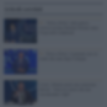
Articoli correlati
Tv /
‘Porta a Porta’ sulla guerra:
l'artista ucraina Stefania Seimur aiuta
Vespa nelle traduzioni
Tv /
'Porta a Porta', il paziente zero in
studio due anni dopo Codogno
Covid, 150mila morti non smuovono
Salvini: "Sono tra coloro che non
vaccineranno i figli"