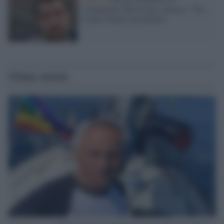
sceneggiate della Lega e attacca: "Tra
Conte e Renzi un teatrino"
Ultime notizie