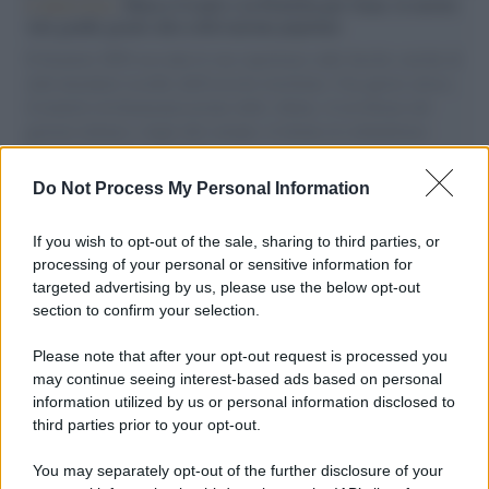
L'intervista /
Marco Croatti e la Flottilla per Gaza: le nostre
vele gonfie grazie alla sollevazione popolare
Il Senatore M5S racconta la sua esperienza sulle barche cariche di
aiuti umanitari assalite dall'esercito israeliano. Una guerra atroce,
il tentativo di disumanizzazione delle vittime, il servilismo del
governo italiano e degli altri europei, il ritorno al colonialismo.
L'importanza dei movimenti.
Do Not Process My Personal Information
Il lutto /
Addio a Livio Berruti, leggenda dello sprint
italiano
If you wish to opt-out of the sale, sharing to third parties, or
processing of your personal or sensitive information for
targeted advertising by us, please use the below opt-out
section to confirm your selection.
Il libro /
Crescere significa pentirsi: l’immaturità degli
italiani tra berlusconismo, fascismo e nuove nostalgie
Please note that after your opt-out request is processed you
may continue seeing interest-based ads based on personal
information utilized by us or personal information disclosed to
third parties prior to your opt-out.
Memoria /
Quando Pasolini raccontava i minatori italiani in
You may separately opt-out of the further disclosure of your
Belgio dopo Marcinelle