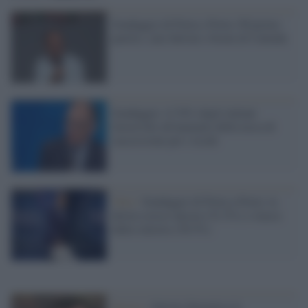
Sondaggio di Porta e Porta: Pd primo
partito, cala Salvini e boom di Calenda
Sondaggio: il 54% degli italiani
favorevole all'aumento della tassa di
successione per i ricchi
Voto /
Sondaggio di Porta a Porta: la
destra cresce ancora (51.5%) e stacca
dalla sinistra (36.5%)
Destra /
Salvini dimentica le