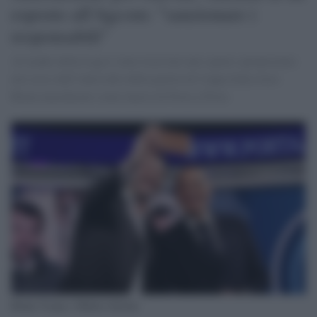
esposto all'Agcom: "sanzionare i
responsabili"
Al leader della Lega è stato riservato uno spazio spropositato
nel corso dell’intervallo della partita di Coppa Italia Juve-
Roma mascherato come lancio di Porta a Porta
Bruno Vespa e Matteo Salvini