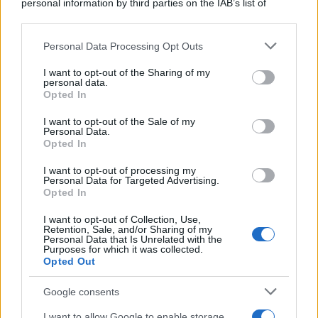
personal information by third parties on the IAB’s list of
downstream participants.
Personal Data Processing Opt Outs
This information may also be disclosed by us to third parties
Il libro /
La letteratura che racconta l’estate
on the IAB’s List of Downstream Participants that may further
I want to opt-out of the Sharing of my
disclose it to other third parties.
personal data.
Opted In
Please note that this website/app uses one or more Google
services and may gather and store information including but
I want to opt-out of the Sale of my
Personal Data.
not limited to your visit or usage behaviour. You may click to
Opted In
grant or deny consent to Google and its third-party tags to
use your data for below specified purposes in below Google
I want to opt-out of processing my
consent section.
Personal Data for Targeted Advertising.
Opted In
I want to opt-out of Collection, Use,
Retention, Sale, and/or Sharing of my
Personal Data that Is Unrelated with the
Purposes for which it was collected.
Opted Out
Syndication
Culture
Google consents
Salute
Globalist
I want to allow Google to enable storage