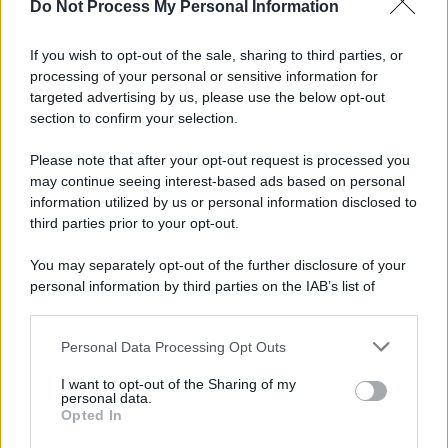
Do Not Process My Personal Information
L'attesa /
Un estate di calcio: tra Mondiali e Serie A
If you wish to opt-out of the sale, sharing to third parties, or
processing of your personal or sensitive information for
targeted advertising by us, please use the below opt-out
section to confirm your selection.
Imperialismo /
Petrolio e prepotenze di Trump: una società
legata a 'Donald' vuole perforare la Groenlandia senza
Please note that after your opt-out request is processed you
autorizzazione
may continue seeing interest-based ads based on personal
information utilized by us or personal information disclosed to
third parties prior to your opt-out.
Musica /
Al maestro Francesco Guccini
You may separately opt-out of the further disclosure of your
personal information by third parties on the IAB’s list of
downstream participants.
Personal Data Processing Opt Outs
This information may also be disclosed by us to third parties
Il ricordo /
Quando Guccini raccontava le "Cronache
on the IAB’s List of Downstream Participants that may further
I want to opt-out of the Sharing of my
epafaniche": l'intervista all'artista che si definiva un
disclose it to other third parties.
personal data.
'narratore'
Opted In
Please note that this website/app uses one or more Google
services and may gather and store information including but