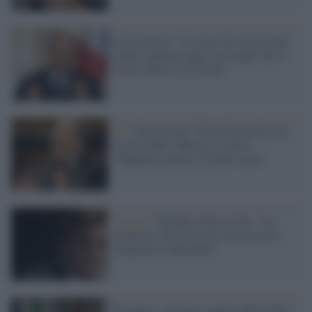
Letta insiste: "La tassa di successione
come è pensata oggi è un regalo che il
nostro Paese fa ai ricchi"
Pd /
Successione: Prodi d'accordo con
Letta mentre Marcucci critica:
"Sbagliato parlare di nuove tasse"
Azione /
Calenda critica Letta: "La
proposta sulla tassa di successione è
sbagliata e inattuabile"
Paradossi: Fontana (quello dell'eredità