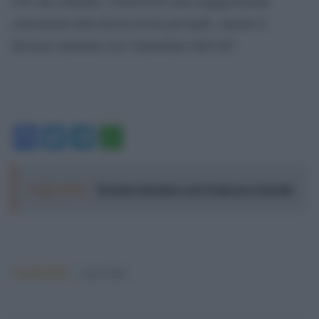
54% dei cittadini. I favorevoli sono maggiormente
concentrati nella fascia di età giovanile, mentre il
dissenso aumenta con l’aumentare dell’età”.
Facebook
Twitter
Telegram
WhatsApp
Leggi anche:
Il nostro incontro con Francesco Guccini
Argomenti:
enrico letta