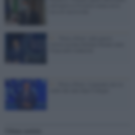
milionaria in Svizzera) tuona con la
tassa di successione
Tv /
‘Porta a Porta’ sulla guerra:
l'artista ucraina Stefania Seimur aiuta
Vespa nelle traduzioni
Tv /
'Porta a Porta', il paziente zero in
studio due anni dopo Codogno
Ultime notizie