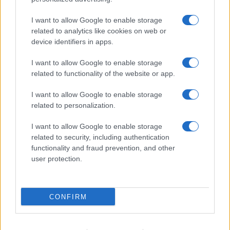
Giornale dello
Chi siamo
I want to allow Google to enable storage
Spettacolo
related to analytics like cookies on web or
Contributors
device identifiers in apps.
Wondernet
Facebook
I want to allow Google to enable storage
Giuliana Sgrena
related to functionality of the website or app.
Twitter
I want to allow Google to enable storage
Google News
related to personalization.
Mastodon
I want to allow Google to enable storage
related to security, including authentication
Cookie Policy
functionality and fraud prevention, and other
user protection.
Preferenze Privacy
CONFIRM
©2021 Globalist.it • All right reserved.