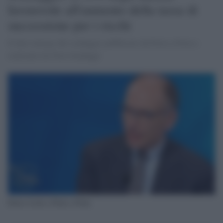
favorevole all'aumento della tassa di
successione per i ricchi
Il dato emerge dal sondaggio pubblicato da Porta a Porta e
realizzato da Noto Sondaggi
Enrico Letta a Porta a Porta