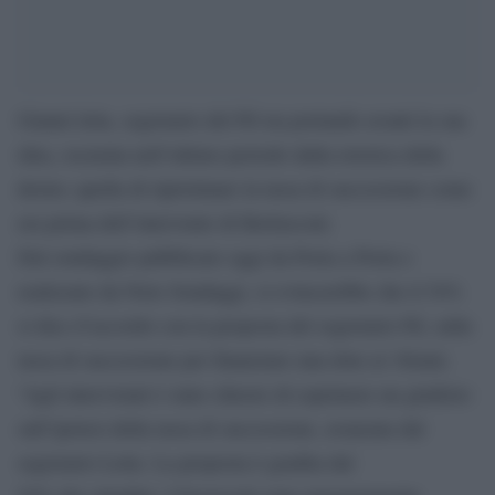
Gianni letta, segretario del Pd sta portando avanti la sua
idea, oscurata nell’ultimo periodo dalla retorica della
destra: quella di ripristinare la tassa di successione come
era prima dell’intervento di Berlusconi.
Dal sondaggio pubblicato oggi da Porta a Porta e
realizzato da Noto Sondaggi, si evincerebbe che il 54%
si dice d’accordo con la proposta del segretario Pd, sulla
tassa di successione per finanziare una dote ai 18enni.
“Agli intervistati è stato chiesto di esprimere un giudizio
sull’ipotesi della tassa di successione, avanzata dal
segretario Letta. La proposta è gradita dal