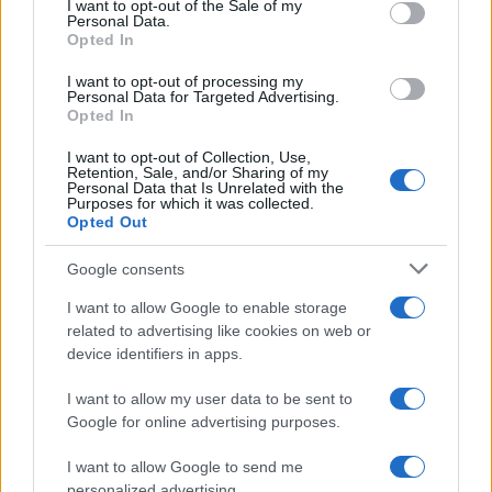
I want to opt-out of the Sale of my
Personal Data.
not limited to your visit or usage behaviour. You may click to
Opted In
grant or deny consent to Google and its third-party tags to
use your data for below specified purposes in below Google
I want to opt-out of processing my
consent section.
Personal Data for Targeted Advertising.
Opted In
I want to opt-out of Collection, Use,
Retention, Sale, and/or Sharing of my
Personal Data that Is Unrelated with the
Purposes for which it was collected.
Opted Out
Syndication
Culture
Google consents
Salute
Globalist
I want to allow Google to enable storage
related to advertising like cookies on web or
Megachip
Globalscience
device identifiers in apps.
GiULia
Globalsport
I want to allow my user data to be sent to
Google for online advertising purposes.
Prima Pagina
I want to allow Google to send me
personalized advertising.