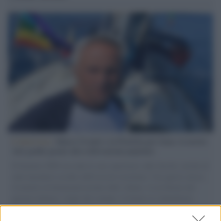
L'intervista /
Marco Croatti e la Flottilla per Gaza: le nostre
vele gonfie grazie alla sollevazione popolare
Il Senatore M5S racconta la sua esperienza sulle barche cariche di
aiuti umanitari assalite dall'esercito israeliano. Una guerra atroce,
il tentativo di disumanizzazione delle vittime, il servilismo del
governo italiano e degli altri europei, il ritorno al colonialismo.
L'importanza dei movimenti.