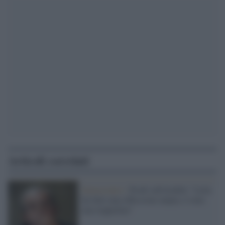
Articoli correlati
Democratici /
Prodi sull'eredità: "Letta
ha fatto una riflessione ampia, è stata
una trappolina"