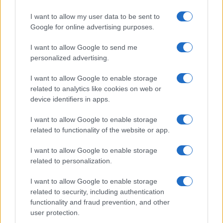
GiULia
Globalsport
I want to allow my user data to be sent to
Google for online advertising purposes.
Prima Pagina
I want to allow Google to send me
personalized advertising.
Giornale dello
Chi siamo
I want to allow Google to enable storage
Spettacolo
related to analytics like cookies on web or
Contributors
device identifiers in apps.
Wondernet
Facebook
I want to allow Google to enable storage
Giuliana Sgrena
related to functionality of the website or app.
Twitter
I want to allow Google to enable storage
Google News
related to personalization.
Mastodon
I want to allow Google to enable storage
related to security, including authentication
Cookie Policy
functionality and fraud prevention, and other
user protection.
Preferenze Privacy