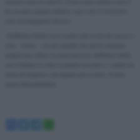
nessuno come tre anni fa. Si deve avere cautela come si
ha con altre malattie infettive, non è che il Covid deve
avere un trattamento diverso».
«Dobbiamo finirla con le norme anti-Covid che ancora ci
sono – insiste – con gli ospedali che ancora chiedono
tamponi per entrare in alcuni percorsi, dobbiamo finirla
con il limitare le visite ai parenti ricoverati e i cartelli sui
mezzi di trasporto o gli annunci per in aereo. Si deve
uscire dalla pandemia».
Facebook
Twitter
Telegram
WhatsApp