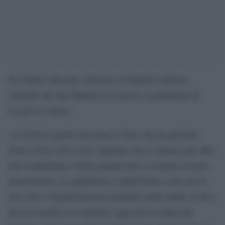
Per Matteo Bassetti, direttore di Malattie infettive
ospedale del San Martino di Genova, la pandemia di
Covid-19 è finita.
«Al di là di quello che pensa l’Oms, che ha già fatto
diversi errori sul Covid, aspettare che si riunisca per dire
che la pandemia è finita quando già è avvenuto mi pare
anacronistico. La pandemia è infatti finita e non me lo
deve dire l’Organizzazione mondiale della sanità, lo dice
chi fa il medico in ospedale: oggi non sta male più