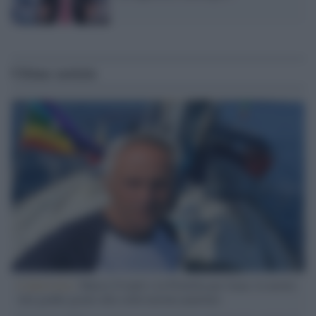
Ultime notizie
L'intervista /
Marco Croatti e la Flottilla per Gaza: le nostre
vele gonfie grazie alla sollevazione popolare