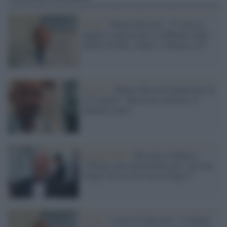
Salute /
Matteo Bassetti: "E' stata la
peggior stagione per le influenze degli
ultimi 20 anni, colpiti 1 italiano su 4"
Genova /
Matteo Bassetti denunciato da
123 medici: "Bassezza culturale, li
denuncio tutti"
Sanremo2023 /
Bassetti su Blanco:
"Ottimo spot antimodello per i giovani,
fategli fare un test tossicologico"
Salute /
Covid-19, Bassetti: "A Natale