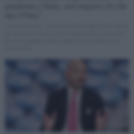
pandemia è finita, non importa ciò che
dice l'Oms"
Covid-19, Bassetti: "Al di là di quello che pensa l'Oms, che ha
già fatto diversi errori sul Covid, aspettare che si riunisca per
dire che la pandemia è finita quando già è avvenuto mi pare
anacronistico".