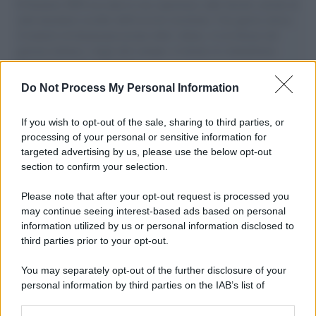
Il Senatore M5S racconta la sua esperienza sulle barche cariche di
aiuti umanitari assalite dall'esercito israeliano. Una guerra atroce,
il tentativo di disumanizzazione delle vittime, il servilismo del
governo italiano e degli altri europei, il ritorno al colonialismo.
L'importanza dei movimenti.
Do Not Process My Personal Information
Tendenze /
Sale il numero degli acquisti online in Europa e
aumentano le vendite di articoli second hand
If you wish to opt-out of the sale, sharing to third parties, or
processing of your personal or sensitive information for
targeted advertising by us, please use the below opt-out
section to confirm your selection.
Pd /
Un partito progressista e di sinistra che si spacca sul
riarmo ha un serio problema
Please note that after your opt-out request is processed you
may continue seeing interest-based ads based on personal
information utilized by us or personal information disclosed to
third parties prior to your opt-out.
Il caso /
Trump ha quasi esaurito l'arsenale Usa, ma il
You may separately opt-out of the further disclosure of your
tycoon smentisce
personal information by third parties on the IAB’s list of
downstream participants.