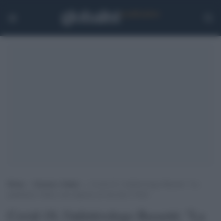
Home
>
Scienza e Salute
>
Covid-19, l’infettivologo Bassetti: “La
pandemia è finita, non importa ciò che dice l’Oms”
Covid-19, l'infettivologo Bassetti: "La