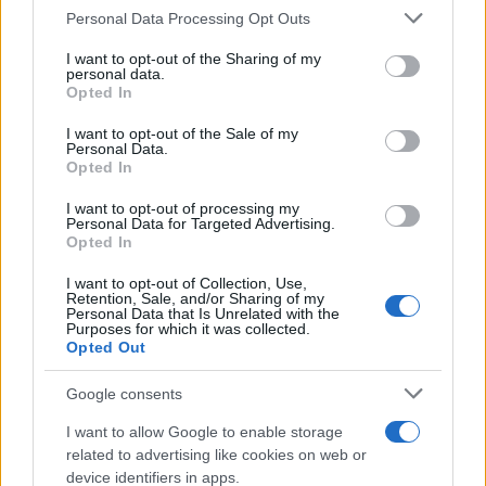
Personal Data Processing Opt Outs
This information may also be disclosed by us to third parties
La banca /
Caso Mps: i pm milanesi ora vogliono vederci
on the IAB’s List of Downstream Participants that may further
I want to opt-out of the Sharing of my
chiaro sulle “chat” tra un dirigente del Mef e alcuni ministri
disclose it to other third parties.
personal data.
Opted In
Please note that this website/app uses one or more Google
services and may gather and store information including but
I want to opt-out of the Sale of my
Personal Data.
not limited to your visit or usage behaviour. You may click to
Opted In
grant or deny consent to Google and its third-party tags to
use your data for below specified purposes in below Google
I want to opt-out of processing my
consent section.
Personal Data for Targeted Advertising.
Opted In
I want to opt-out of Collection, Use,
Retention, Sale, and/or Sharing of my
Personal Data that Is Unrelated with the
Purposes for which it was collected.
Opted Out
Syndication
Culture
Google consents
Salute
Globalist
I want to allow Google to enable storage
related to advertising like cookies on web or
Megachip
Globalscience
device identifiers in apps.