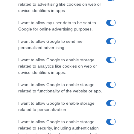
related to advertising like cookies on web or
Megachip
Globalscience
device identifiers in apps.
GiULia
Globalsport
I want to allow my user data to be sent to
Google for online advertising purposes.
Prima Pagina
I want to allow Google to send me
personalized advertising.
Giornale dello
Chi siamo
I want to allow Google to enable storage
Spettacolo
related to analytics like cookies on web or
Contributors
device identifiers in apps.
Wondernet
Facebook
I want to allow Google to enable storage
Giuliana Sgrena
related to functionality of the website or app.
Twitter
I want to allow Google to enable storage
Google News
related to personalization.
Mastodon
I want to allow Google to enable storage
related to security, including authentication
Cookie Policy