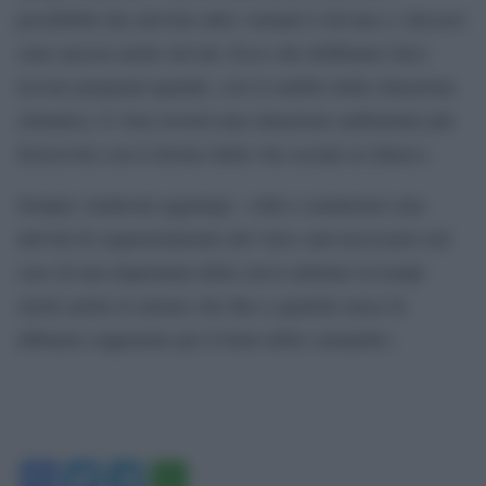
possibilità che arrivino altre varianti è elevata e i decessi
sono ancora molto elevati. Ecco che dobbiamo farci
trovare preparati quando, con il cambio della situazione
climatica, il virus troverà una situazione ambientale più
favorevole con il ritorno della vita sociale al chiuso».
Sempre Andreoni aggiunge: «oltre a mantenere una
attività di sequenziamento del virus sarà necessario nel
caso di una impennata della curva adottare in tempi
stretti anche le misure che fino a qualche mese fa
abbiamo sopportato per il bene delle comunità».
Facebook
Twitter
Telegram
WhatsApp