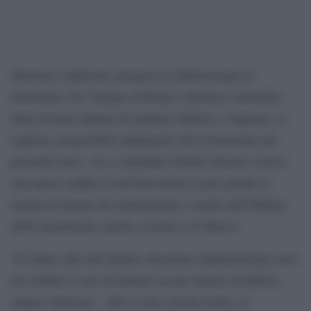
Massimo Andreoni, primario di infettivologia al
Policlinico Tor Vergata di Roma e direttore scientifico
della Società italiana di malattie infettive e tropicali, si
esprime sul possibile andamento del Coronavirus nei
prossimi mesi: «Se a settembre-ottobre dovesse esserci
una nuova ondata Covid dovremmo essere pronti al
ritorno di misure di contenimento e anche dell’obbligo
della mascherina, anche a scuola e al chiuso».
«È chiaro che nell’attuale situazione epidemiologica non
mi sembra il caso di mettere in atto misure restrittive –
spiega Andreoni – Ma il virus circola molto, la