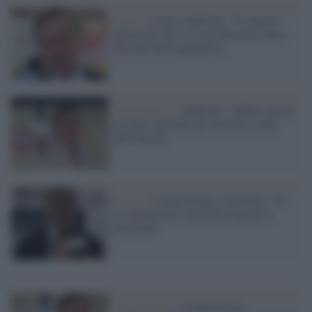
Virus /
Covid, Andreoni: "E' ancora
presto per dire se con Omicron siamo
alla fine della pandemia"
Coronavirus /
Andreoni: "Subito stretta
sui non vaccinati per non fare la fine
dell'Austria"
Covid /
L'infettivologo Andreoni: "Se
si riaprono gli stadi allora anche le
dicoteche"
Coronavirus /
L'infettivologo