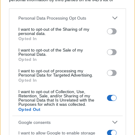
downstream participants.
Personal Data Processing Opt Outs
This information may also be disclosed by us to third parties
Il conflitto /
La mafia russa e l'arma del caos
on the IAB’s List of Downstream Participants that may further
I want to opt-out of the Sharing of my
disclose it to other third parties.
personal data.
Opted In
Please note that this website/app uses one or more Google
services and may gather and store information including but
I want to opt-out of the Sale of my
Personal Data.
not limited to your visit or usage behaviour. You may click to
Opted In
grant or deny consent to Google and its third-party tags to
use your data for below specified purposes in below Google
I want to opt-out of processing my
consent section.
Personal Data for Targeted Advertising.
Opted In
I want to opt-out of Collection, Use,
Retention, Sale, and/or Sharing of my
Personal Data that Is Unrelated with the
Purposes for which it was collected.
Opted Out
Syndication
Culture
Google consents
Salute
Globalist
I want to allow Google to enable storage