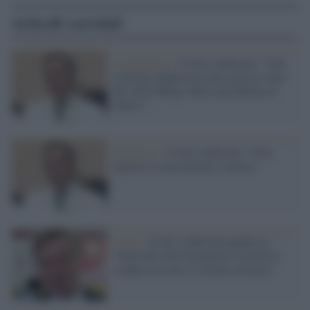
Articoli correlati
La pandemia /
Covid, Andreoni: "Non
conviene annunciare date precise sulla
fine dell'obbligo della mascherina al
chiuso"
Pandemia /
Covid, Andreoni: "Non
togliete la mascherina, è presto"
Virus /
Covid, Andreoni perplesso:
"Sulla fine dell'emergenza la politica
scalpita ma non c'è alcuna certezza"