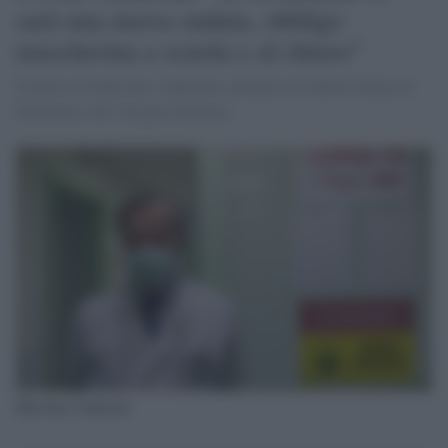
sarà una nuova ondata, obbligo
mascherina a scuola e al chiuso"
Il parere di Massimo Andreoni, primario di infettivologia al
Policlinico Tor Vergata di Roma
Massimo Andreoni