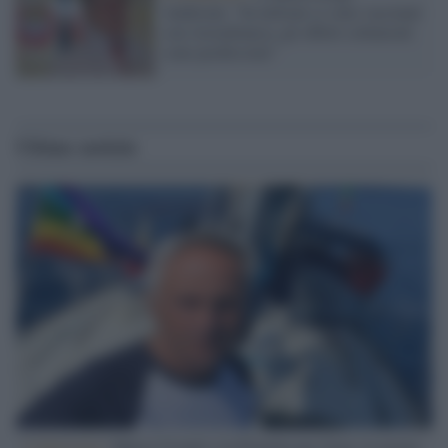
Andreoni: "In milioni si sono vaccinati
con AstraZeneca, gli effetti collaterali
sono pochissimi"
Ultime notizie
L'intervista /
Marco Croatti e la Flottilla per Gaza: le nostre