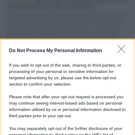
vele gonfie grazie alla sollevazione popolare
Il Senatore M5S racconta la sua esperienza sulle barche cariche di
aiuti umanitari assalite dall'esercito israeliano. Una guerra atroce,
il tentativo di disumanizzazione delle vittime, il servilismo del
governo italiano e degli altri europei, il ritorno al colonialismo.
L'importanza dei movimenti.
Do Not Process My Personal Information
Il lutto /
Addio a Francesco Guccini, il poeta della canzone
d’autore italiana
If you wish to opt-out of the sale, sharing to third parties, or
processing of your personal or sensitive information for
targeted advertising by us, please use the below opt-out
section to confirm your selection.
L'anniversario /
90 anni di Yves Saint Laurent, tra moda e
scandali
Please note that after your opt-out request is processed you
may continue seeing interest-based ads based on personal
information utilized by us or personal information disclosed to
third parties prior to your opt-out.
Perché i centri di intrattenimento per famiglie investono in
You may separately opt-out of the further disclosure of your
attrazioni ad alta tecnologia
personal information by third parties on the IAB’s list of