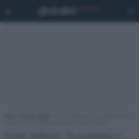
Home
>
Scienza e Salute
>
Covid, Andreoni: “Se in autunno ci sarà
una nuova ondata, obbligo mascherina a scuola e al chiuso”
Covid, Andreoni: "Se in autunno ci