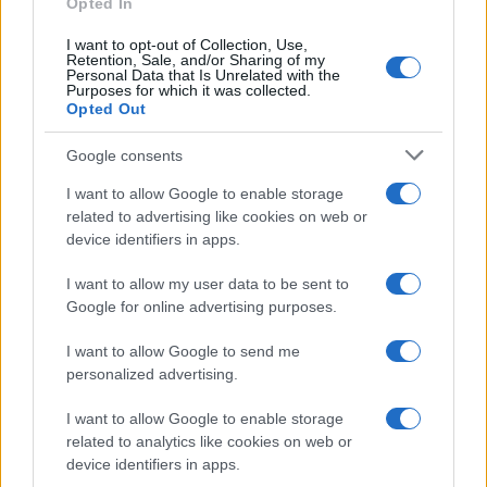
Opted In
I want to opt-out of Collection, Use,
Retention, Sale, and/or Sharing of my
Personal Data that Is Unrelated with the
Purposes for which it was collected.
Opted Out
Syndication
Culture
Google consents
Salute
Globalist
I want to allow Google to enable storage
related to advertising like cookies on web or
Megachip
Globalscience
device identifiers in apps.
GiULia
Globalsport
I want to allow my user data to be sent to
Google for online advertising purposes.
Prima Pagina
I want to allow Google to send me
personalized advertising.
Giornale dello
Chi siamo
I want to allow Google to enable storage
Spettacolo
related to analytics like cookies on web or
Contributors
device identifiers in apps.
Wondernet