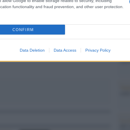
Il Se
o allow Google to enable storage related to security, including
i.
barch
cation functionality and fraud prevention, and other user protection.
dall'e
tentat
servil
CONFIRM
europ
dei m
pp
Data Deletion
Data Access
Privacy Policy
Tel 
signi
Vang
come 
La sc
dell’