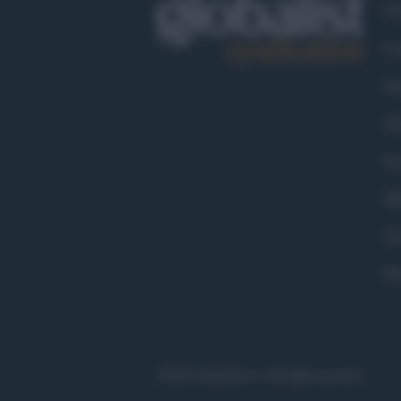
Ch
Co
Fa
Tw
Go
Ma
Co
Pr
©2021 Globalist.it • All right reserved.