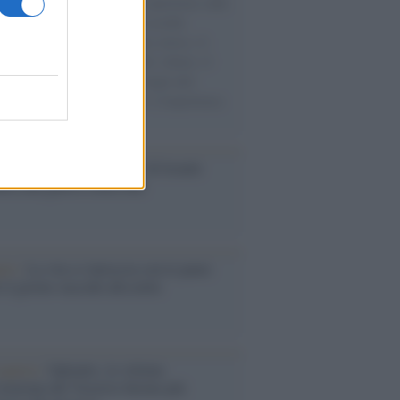
natore M5S racconta la sua esperienza sulle
e cariche di aiuti umanitari assalite
sercito israeliano. Una guerra atroce, il
ivo di disumanizzazione delle vittime, il
ismo del governo italiano e degli altri
ei, il ritorno al colonialismo. L'importanza
ovimenti.
Aviv /
La “vittoria totale” di Israele
fica una guerra senza fine
elo /
La vita si intreccia con le paure
il giorno succede alla notte
operta /
Oplontis, le vittime
eruzione del Vesuvio furono più