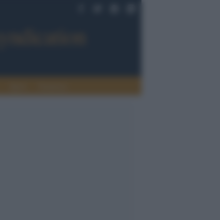
Sport
Tendenze