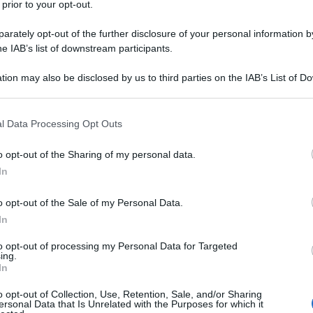
 prior to your opt-out.
rately opt-out of the further disclosure of your personal information by
he IAB’s list of downstream participants.
tion may also be disclosed by us to third parties on the IAB’s List of 
 that may further disclose it to other third parties.
lorusso, ha rivendicato un nuovo attacco.
 that this website/app uses one or more Google services and may gath
l Data Processing Opt Outs
including but not limited to your visit or usage behaviour. You may click 
uesta volta, è il sito del Csm che, sovraccaricato
 to Google and its third-party tags to use your data for below specifi
o opt-out of the Sharing of my personal data.
al punto da rendere impossibile la navigazione.
ogle consent section.
In
Ddos
to´ un attacco
. Di cosa si tratta? In
o opt-out of the Sale of my Personal Data.
rmatico che tenta di rendere non disponibile un
In
accaricandoli con traffico dannoso e rendendoli
to opt-out of processing my Personal Data for Targeted
ing.
Distributed Denial-of-Service
cronimo sta per
: gli
In
 di mira con traffico Internet indesiderato,
o opt-out of Collection, Use, Retention, Sale, and/or Sharing
gere alla destinazione prevista.
ersonal Data that Is Unrelated with the Purposes for which it