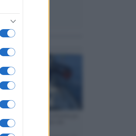
me notizie
ervista /
Marco Croatti e la Flottilla per
 le nostre vele gonfie grazie alla
vazione popolare