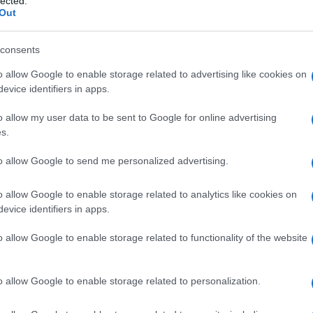
lected.
Out
iti, prendendo di mira server, reti di distribuzione
di false richieste di accesso, alle quali non
consents
Ddos sfruttano reti di dispositivi connessi a
o allow Google to enable storage related to advertising like cookies on
evice identifiers in apps.
cesso a un server o a una risorsa di rete. Durante
Ulti
le arrivano nello stesso momento da più fonti.
o allow my user data to be sent to Google for online advertising
s.
acker utilizzano dei malware o sfruttano le
infettare in maniera dannosa macchine e
to allow Google to send me personalized advertising.
.
o allow Google to enable storage related to analytics like cookies on
evice identifiers in apps.
botnet
 utilizzando i
, un ‘esercito’ di computer
aneamente al server da attaccare. Ogni
o allow Google to enable storage related to functionality of the website
 di infettarne altri, diffondendo il malware e
L'int
Gaza:
ad attacchi Ddos. Questi bot si accumulano
o allow Google to enable storage related to personalization.
solle
do leva sulla potenza della propria numerosità,