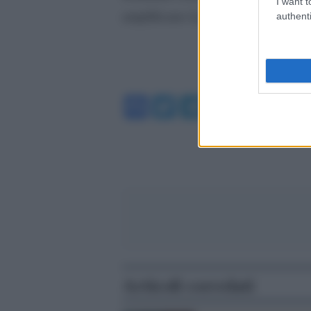
I want t
amplificano la portata degli attacch
authenti
Facebook
Twitter
Telegram
WhatsA
Articoli correlati