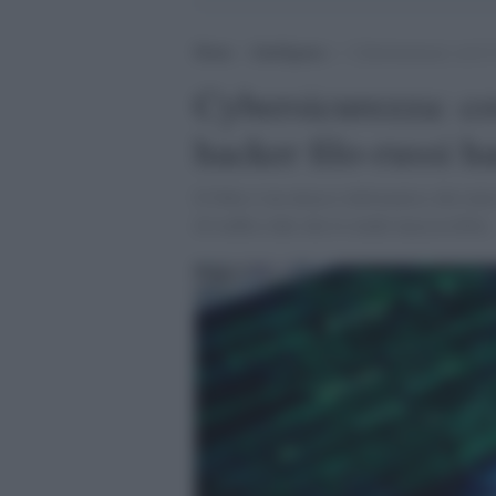
Home
>
Intelligence
>
Cybersicurezza: cos’è l
Cybersicurezza: cos
hacker filo-russi h
Il Ddos è un attacco informatico che tent
di traffico dati che lo rende inaccessibile.