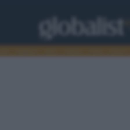
omia
Intelligence
Media
Ambiente
Cultura
Scienza