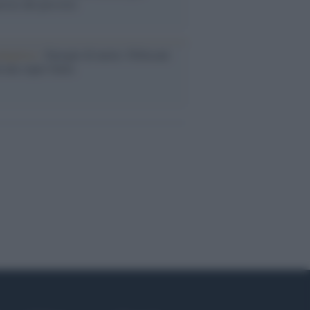
rose del previsto
dagliere /
Europei di nuoto: Pellecani
 una super Italia