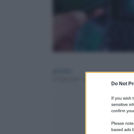
globalist
19 Marzo 2023 - 12.45
Do Not Pr
If you wish 
sensitive in
confirm your
Please note
based ads b