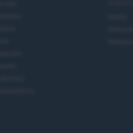
Syndication
i siamo
ntributors
Globalist
cebook
Globalscie
itter
Globalsport
ogle News
stodon
okie Policy
eferenze Privacy