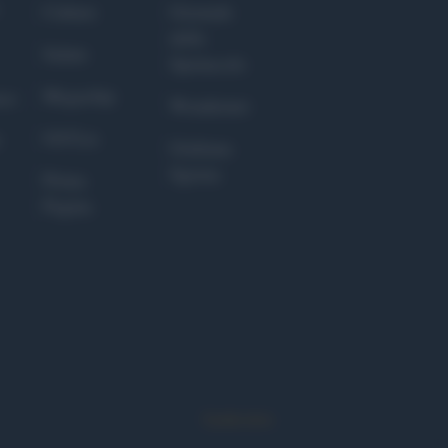
Culture
Giornale
dello
Salute
Spettacolo
Megachip
nce
Wondernet
GiULia
Giuliana
Sgrena
Prima
Pagina
Syndication