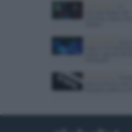
Cyber Security /
La
pressione digitale sulle
istituzioni: numeri, atto
obiettivi
Cybersicurezza /
Attacc
hacker ai siti istituziona
italiani: opera dei filoru
NoName057
Cybersicurezza /
TikTok
ipotesi di divieto anche 
dipendenti pubblici in It