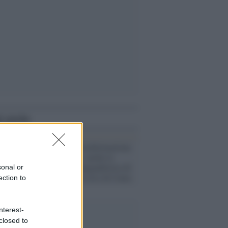
i anche
Lo studio /
Disinformazione
russa e destra: anche la
macchina propagandistica di
sonal or
Putin dietro la crisi di Ceuta
ection to
nterest-
closed to