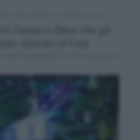
’attacco Ddos che gli hacker filo-russi hanno sferrato al Csm
'è l'attacco Ddos che gli
anno sferrato al Csm
a di rendere non disponibile un sito web sovraccaricandolo