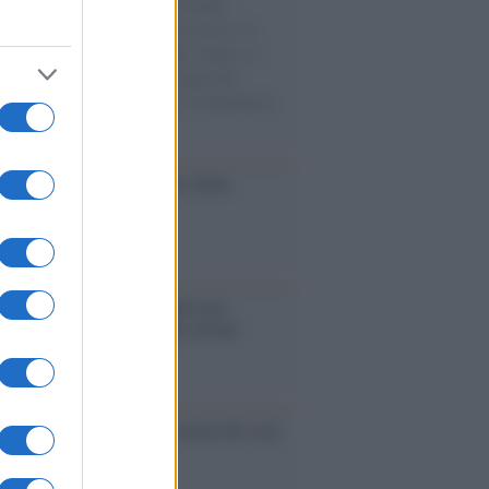
e cariche di aiuti umanitari assalite
sercito israeliano. Una guerra atroce, il
ivo di disumanizzazione delle vittime, il
ismo del governo italiano e degli altri
ei, il ritorno al colonialismo. L'importanza
ovimenti.
iversario /
90 anni di Yves Saint
nt, tra moda e scandali
é i centri di intrattenimento per
lie investono in attrazioni ad alta
logia
nflitto /
La mafia russa e l'arma del caos