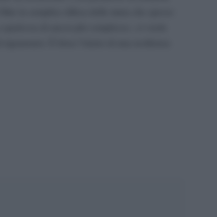
 Oltre la semplice difesa delle mura che spesso
a qualcosa di ancor più complesso.; si vuole
 rigenerarsi. È forse l’inizio di una resilienza
pp