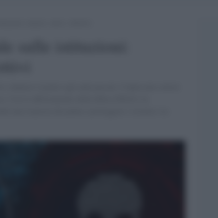
tituzioni: numeri, attori, obiettivi
e sulle istituzioni:
ttivi
i e dannosi rispetto agli anni passati. Colpiscono settori
ra. Con il rafforzamento della difesa DDoS e la
endo una risposta che punta a proteggere i sistemi e la