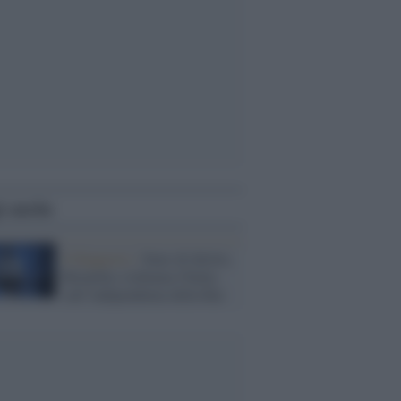
i anche
Il Rapporto /
Stato di diritto,
Bruxelles richiama l'Italia
sull’indipendenza della Rai