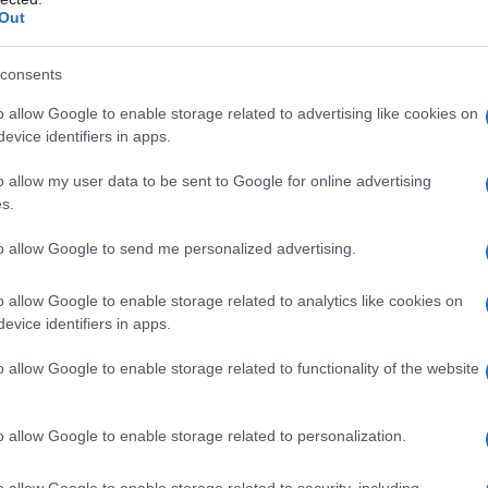
barch
Out
NoName057(16)
scenario emerge
, collettivo
dall'e
tentat
obilitare rapidamente migliaia di nodi e colpire
servil
consents
alore simbolico: portali governativi, servizi
europ
o allow Google to enable storage related to advertising like cookies on
dei m
ive e sistemi logistici legati alla mobilità e alla
evice identifiers in apps.
L'ann
o allow my user data to be sent to Google for online advertising
Laure
s.
ofisticazione tecnica delle operazioni, prevale
tegica degli obiettivi. NoName057(16) non
to allow Google to send me personalized advertising.
ture che incarnano la continuità operativa dello
o allow Google to enable storage related to analytics like cookies on
Perch
 l’agenda geopolitica russa del momento.
evice identifiers in apps.
famig
tecno
gruppo, nato in concomitanza della seconda
o allow Google to enable storage related to functionality of the website
o indagato più volte dall’Europol e l’European
Il co
o allow Google to enable storage related to personalization.
nde una dichiarazione identitaria. Il prefisso
o allow Google to enable storage related to security, including