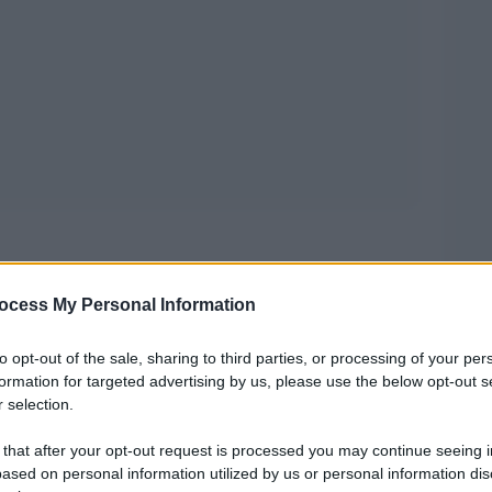
ica italiana sta cambiando pelle in tutta fretta.
ocess My Personal Information
re ci fotografa una realtà inquietante, che non
sicuranti dato che già nel primo semestre
to opt-out of the sale, sharing to third parties, or processing of your per
formation for targeted advertising by us, please use the below opt-out s
mentati a livello globale sono stati 2.755, con un
 selection.
allo stesso periodo del 2024. Si tratta di record
 that after your opt-out request is processed you may continue seeing i
tro, con una media mensile di 459 incidenti, ossia
ased on personal information utilized by us or personal information dis