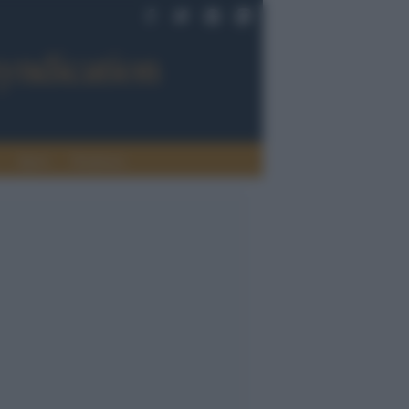
Sport
Tendenze