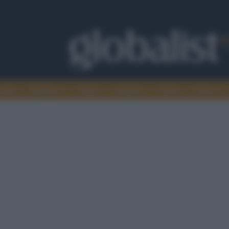
omia
Intelligence
Media
Ambiente
Cultura
Scienza