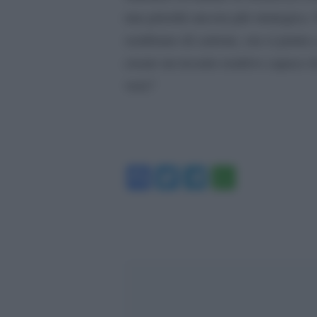
una priorità ancora più strategica.
sembrano di cartone, ora si punta 
creare un tessuto reattivo capace di
vera?
Facebook
Twitter
Telegram
WhatsA