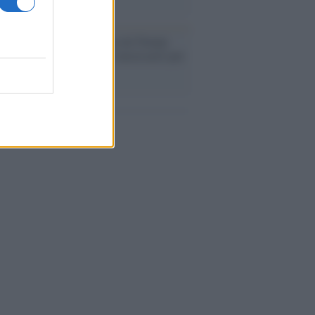
Aviv /
Netanyahu si smarca da Trump:
ele farà tutto quello che è necessario per
a sicurezza"