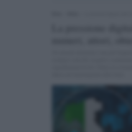
Home
>
Media
>
La pressione digitale sulle is
La pressione digital
numeri, attori, obie
Gli attacchi informatici sono più frequent
strategici come PA, trasporti e manifattu
segmentazione di rete, l'Italia sta costru
fiducia nel funzionamento dello Stato