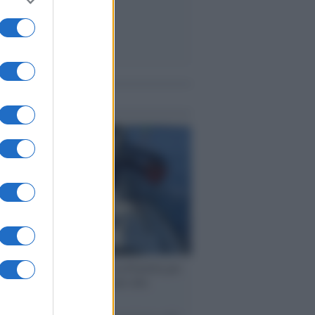
me notizie
ervista /
Marco Croatti e la Flottilla per
 le nostre vele gonfie grazie alla
vazione popolare