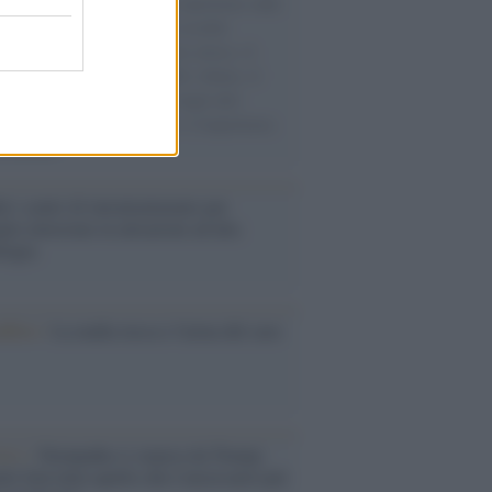
natore M5S racconta la sua esperienza sulle
e cariche di aiuti umanitari assalite
sercito israeliano. Una guerra atroce, il
ivo di disumanizzazione delle vittime, il
ismo del governo italiano e degli altri
ei, il ritorno al colonialismo. L'importanza
ovimenti.
é i centri di intrattenimento per
lie investono in attrazioni ad alta
logia
nflitto /
La mafia russa e l'arma del caos
Aviv /
Netanyahu si smarca da Trump:
ele farà tutto quello che è necessario per