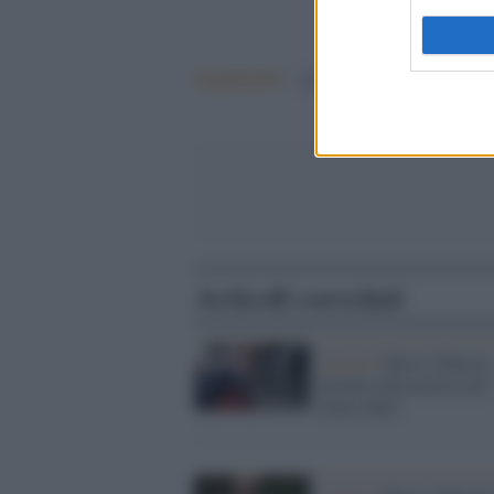
Argomenti:
boris johnson
Articoli correlati
Londra /
Boris Johnson
diventa editorialista del
Daily Mail