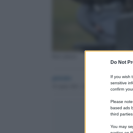
Boris johnson
Do Not Pr
globalist
If you wish 
sensitive in
30 Aprile 2022 - 23.23
confirm your
Please note
based ads b
third parties
You may sepa
parties on t