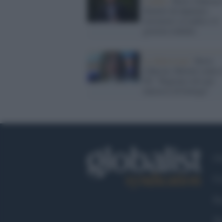
Londra /
Boris Johnson 
dimette da deputato,
terremoto a Londra e il
governo traballa
Le dimissioni /
Boris
Johnson, Meloni contro 
Pd: "Ragiona solo per
interessi di bottega"
Ch
Co
Fa
Tw