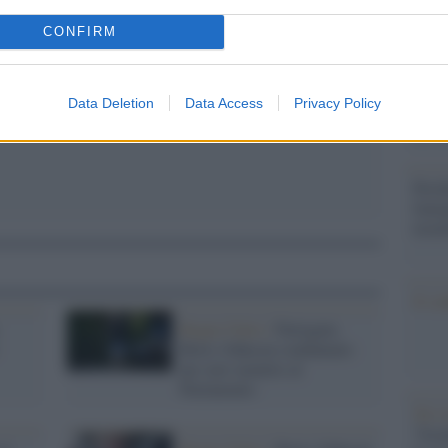
Il Se
barch
CONFIRM
dall'e
tentat
servil
Data Deletion
Data Access
Privacy Policy
europ
dei m
Perch
famig
tecno
Il co
Regno Unito /
Partygate,
Boris Johnson condannato
per aver mentito al
Parlamento
Tel 
"Isra