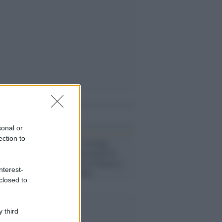
i anche
sonal or
ection to
Regno Unito /
Ucraina,
Londra sanziona anche la
cugina di Putin e l'oligarca
nterest-
Vladimir Potanin
closed to
 third