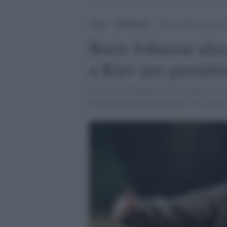
Home
>
Intelligence
>
Boris Johnson alza anco
Boris Johnson alza 
a Kiev per garantir
Il premier britannico Boris Johnson ha pr
una conversazione telefonica con il pres