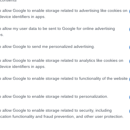
consents
 essere «più impegnato che mai a rafforzare
o allow Google to enable storage related to advertising like cookies on
Putin
di
».
evice identifiers in apps.
ato Johnson sui duri scontri in corso
o allow my user data to be sent to Google for online advertising
s.
dio a Mariupol. Ha illustrato l’equipaggiamento
Ulti
. Il primo ministro britannico ha confermato che
to allow Google to send me personalized advertising.
aiuti militari aggiuntivi per assicurare agli
o allow Google to enable storage related to analytics like cookies on
ecessitano per difendersi. Si è anche discusso
evice identifiers in apps.
l suo sforzo di evacuare Mariupol», è stato reso
o allow Google to enable storage related to functionality of the website
o allow Google to enable storage related to personalization.
L'int
o allow Google to enable storage related to security, including
Gaza:
cation functionality and fraud prevention, and other user protection.
pp
solle