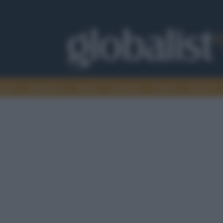
omia
Intelligence
Media
Ambiente
Cultura
Scienza