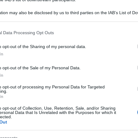
tion may also be disclosed by us to third parties on the IAB’s List of 
 that may further disclose it to other third parties.
 that this website/app uses one or more Google services and may gath
l Data Processing Opt Outs
including but not limited to your visit or usage behaviour. You may click 
 to Google and its third-party tags to use your data for below specifi
o opt-out of the Sharing of my personal data.
ogle consent section.
In
racotanza di Londra non aiuta a far prevalere il
per non voler cessare questa guerra maledetta
o opt-out of the Sale of my Personal Data.
In
to opt-out of processing my Personal Data for Targeted
on
ing.
ha promesso di fornire nuovi aiuti militari a
In
e telefonica con il presidente ucraino
o opt-out of Collection, Use, Retention, Sale, and/or Sharing
nformato di ciò di cui ha bisogno il paese per
ersonal Data that Is Unrelated with the Purposes for which it
lected.
emier britannico – ha reso noto Downing Street –
Out
ostegno economico ed umanitario» ed ha