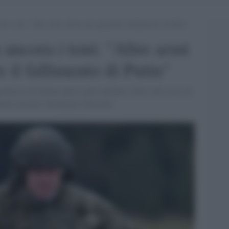
ra i toni: “Altre armi a Kiev per garantire il fallimento di Putin”
ancora i toni: "Altre armi
e il fallimento di Putin"
omesso di fornire nuovi aiuti militari a Kiev nel corso di
idente ucraino Volodymyr Zelensky