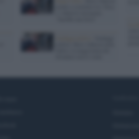
si
Regno Unito /
Boris Johnson
la su
pronto a sostituire Liz Truss
e i laburisti insorgono:
"Sarebbe una farsa"
La ri
centr
europ
Sondaggi politici /
Sondaggi
prim
il
politici: Boris Johnson nella
bufera, la maggioranza dei
britannici non lo vuole
Syndication
i siamo
ntributors
Globalist
cebook
Globalscie
itter
Globalsport