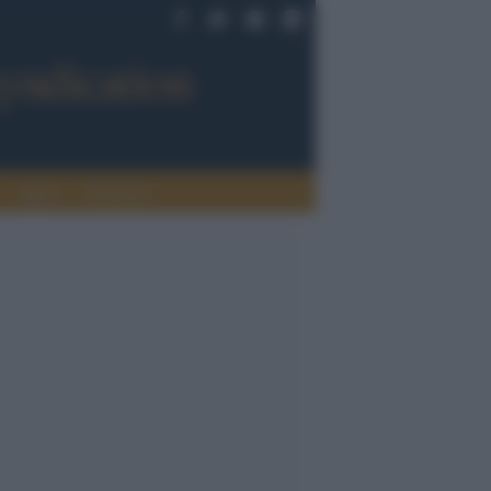
Sport
Tendenze