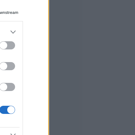
Downstream
er and store
to grant or
ed purposes