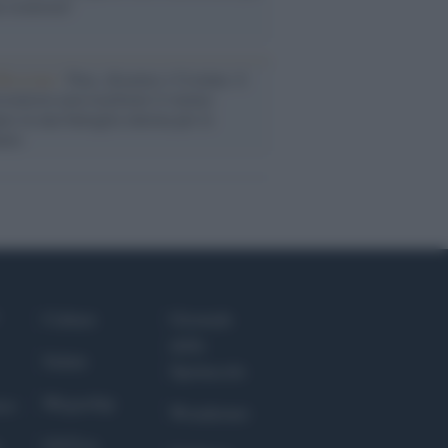
a sicurezza"
flessione /
Pace, disarmo e Ucraina: il
osinistra non trasformi il riarmo
eo in una battaglia interna per le
arie
Culture
Giornale
dello
Salute
Spettacolo
Megachip
nce
Wondernet
GiULia