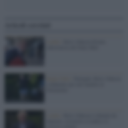
Articoli correlati
Londra /
Boris Johnson diventa
editorialista del Daily Mail
Regno Unito /
Partygate, Boris Johnson
condannato per aver mentito al
Parlamento
Londra /
Boris Johnson si dimette da
deputato, terremoto a Londra e il
governo traballa