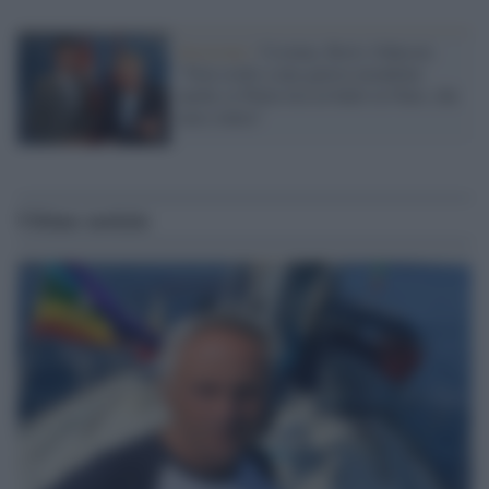
Invasione /
Ucraina, Boris Johnson:
"Non credo a una guerra mondiale
anche se Putin tira in ballo la Nato, che
non c'entra"
Ultime notizie