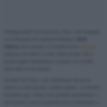
Sondaggi politici non favorevoli a Bojo: sette britannici
Boris
su 10 ritengono che il premier britannico,
Johnson
, deva lasciare: è il risultato di un
sondaggio
realizzato da YouGov su oltre 3mila persone. Ma il
premier appare intenzionato a resistere e lo avrebbe
anche detto ai suoi uomini.
Secondo The Times, a un collaboratore che gli ha
chiesto se vuole lasciare, avrebbe risposto: «Al diavolo».
Il premier oggi è atteso a una giornata delicatissima: a
mezzogiorno è atteso al question time in Parlamento; e