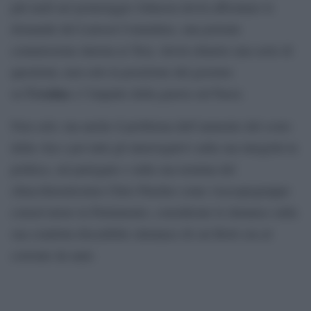
più tardi nel pomeriggio Johnson dovrà affrontare le
domande del Liaison Committee, una potente
commissione interna ai Tory: dovrà chiarire una serie di
questioni, non solo la posizione del governo
Ucraina
su
e l’impatto della guerra sul Paese.
Non solo: ma anche il problema dell’aumento del costo
della vita e poi tutti gli interrogativi sulla sua integrità in
politica, sul partygate e sulla sua nomina del
chiacchieratissimo Chris Pincher come vicecapogruppo
conservatore in Parlamento, considerate le denunce sulla
sua condotta discutibile (denunce di cui BoJo era al
corrente da anni.