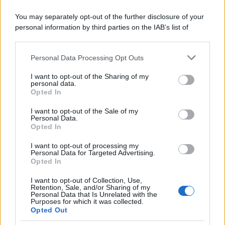
Musica /
Al maestro Francesco Guccini
You may separately opt-out of the further disclosure of your
personal information by third parties on the IAB’s list of
downstream participants.
Personal Data Processing Opt Outs
This information may also be disclosed by us to third parties
Il ricordo /
Quando Guccini raccontava le "Cronache
on the IAB’s List of Downstream Participants that may further
I want to opt-out of the Sharing of my
epafaniche": l'intervista all'artista che si definiva un
disclose it to other third parties.
personal data.
'narratore'
Opted In
Please note that this website/app uses one or more Google
services and may gather and store information including but
I want to opt-out of the Sale of my
Personal Data.
not limited to your visit or usage behaviour. You may click to
Opted In
grant or deny consent to Google and its third-party tags to
use your data for below specified purposes in below Google
I want to opt-out of processing my
consent section.
Personal Data for Targeted Advertising.
Opted In
I want to opt-out of Collection, Use,
Retention, Sale, and/or Sharing of my
Personal Data that Is Unrelated with the
Purposes for which it was collected.
Opted Out
Syndication