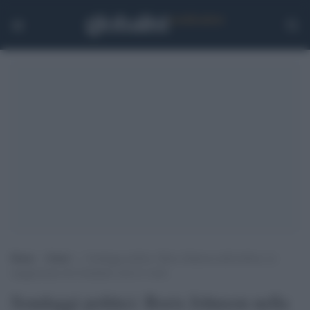
Home
>
Esteri
>
Sondaggi politici: Boris Johnson nella bufera, la
maggioranza dei britannici non lo vuole
Sondaggi politici: Boris Johnson nella