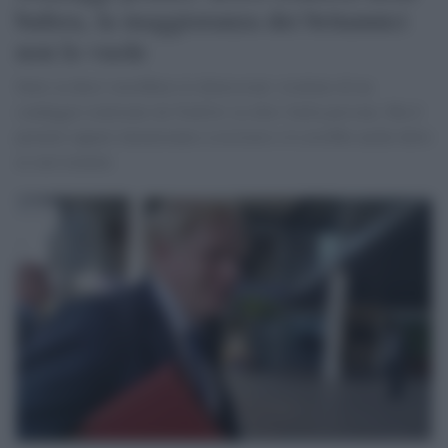
bufera, la maggioranza dei britannici
non lo vuole
Sette su dieci vorrebbero le dimissioni: risultato di un
sondaggio realizzato da YouGov su oltre 3mila persone. Ma il
premier appare intenzionato a resistere e lo avrebbe anche detto
ai suoi uomini.