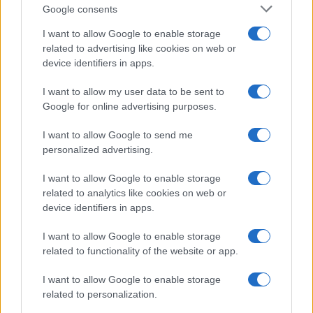
Culture
Google consents
Salute
Globalist
I want to allow Google to enable storage
related to advertising like cookies on web or
Megachip
Globalscience
device identifiers in apps.
GiULia
Globalsport
I want to allow my user data to be sent to
Google for online advertising purposes.
Prima Pagina
I want to allow Google to send me
personalized advertising.
Giornale dello
Chi siamo
I want to allow Google to enable storage
Spettacolo
related to analytics like cookies on web or
Contributors
device identifiers in apps.
Wondernet
Facebook
I want to allow Google to enable storage
Giuliana Sgrena
related to functionality of the website or app.
Twitter
I want to allow Google to enable storage
Google News
related to personalization.