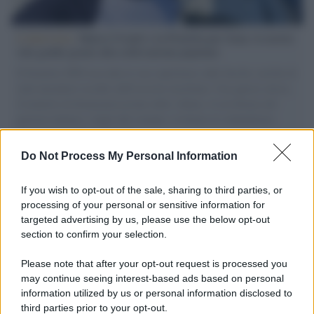
L'intervista /
Marco Croatti e la Flottilla per Gaza: le nostre
vele gonfie grazie alla sollevazione popolare
Il Senatore M5S racconta la sua esperienza sulle barche cariche di
aiuti umanitari assalite dall'esercito israeliano. Una guerra atroce,
il tentativo di disumanizzazione delle vittime, il servilismo del
governo italiano e degli altri europei, il ritorno al colonialismo.
L'importanza dei movimenti.
Do Not Process My Personal Information
L'attesa /
Un estate di calcio: tra Mondiali e Serie A
If you wish to opt-out of the sale, sharing to third parties, or
processing of your personal or sensitive information for
targeted advertising by us, please use the below opt-out
section to confirm your selection.
Imperialismo /
Petrolio e prepotenze di Trump: una società
legata a 'Donald' vuole perforare la Groenlandia senza
Please note that after your opt-out request is processed you
autorizzazione
may continue seeing interest-based ads based on personal
information utilized by us or personal information disclosed to
third parties prior to your opt-out.