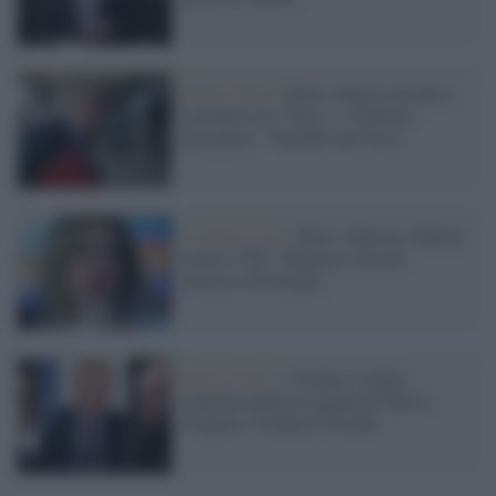
Regno Unito /
Boris Johnson pronto a
sostituire Liz Truss e i laburisti
insorgono: "Sarebbe una farsa"
Le dimissioni /
Boris Johnson, Meloni
contro il Pd: "Ragiona solo per
interessi di bottega"
Regno Unito /
Ucraina, Londra
sanziona anche la cugina di Putin e
l'oligarca Vladimir Potanin