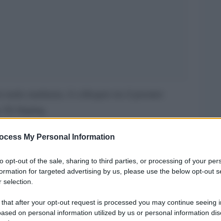
 tarda mattinata, il colloquio tra il premier
e Xi Jinping.
a lasciato poco fa la sede del governo ma
ocess My Personal Information
eriggio, ha avuto la video-call con il leader di
to opt-out of the sale, sharing to third parties, or processing of your per
concentrata principalmente sugli ultimi sviluppi
formation for targeted advertising by us, please use the below opt-out s
 selection.
fori di cooperazione internazionale per farvi
 that after your opt-out request is processed you may continue seeing i
ased on personal information utilized by us or personal information dis
te Xi hanno discusso anche della collaborazione