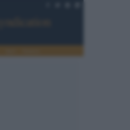
Sport
Tendenze