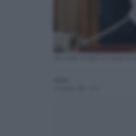
Mario Draghi, Presidente del Consiglio dei mi
admin
7 Settembre 2021 - 14.22