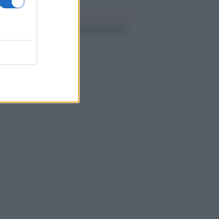
nflitto /
La mafia russa e l'arma del caos