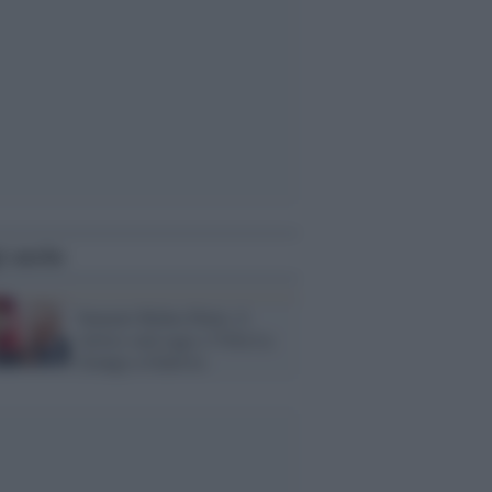
i anche
Summit Biden-Putin: il
vertice sarà oggi a Villa La
Grange a Ginevra