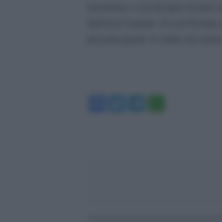
terroristica ci sia bisogno di tutti:
dell’Asia Centrale. Il sì di Pechin
prossimi giorni, lo stallo sul vertic
Facebook
Twitter
Telegram
WhatsA