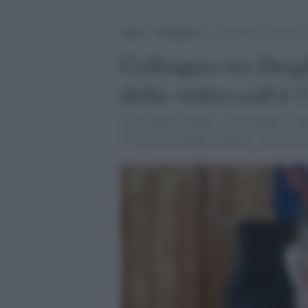
Home
>
Intelligence
>
Colloquio tra Draghi e 
Colloquio tra Dragh
della video-call è 
Il presidente Draghi e il Presidente Xi ha
in vista del Summit di Roma, sia sul pian