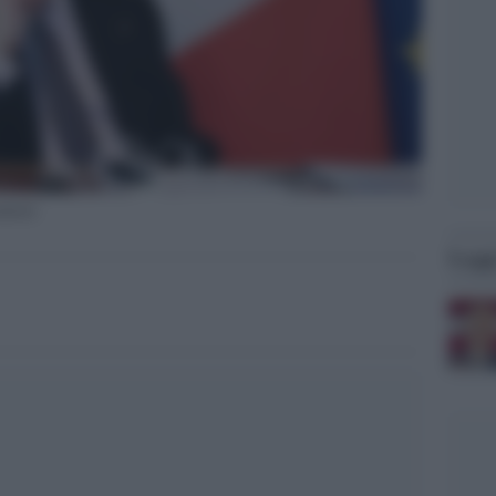
nistri
Legg