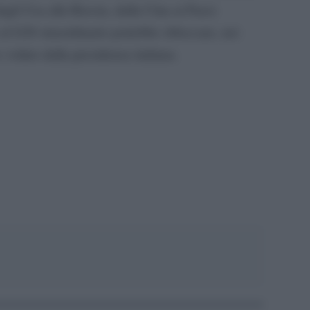
 dagli Usa alla Russia, dalla Cina ai Paesi
o al G20 straordinario potrebbe sbloccare, nei
e voluto dalla presidenza italiana.
pp