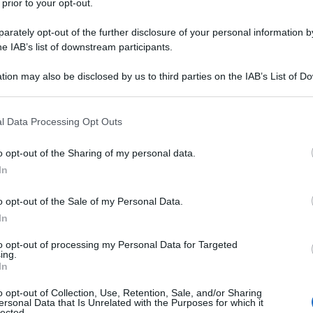
 prior to your opt-out.
mmit di Roma, sia sul piano bilaterale”, ha reso
rately opt-out of the further disclosure of your personal information by
he IAB’s list of downstream participants.
del suo Paesi al prossimo G20 di Roma, in
tion may also be disclosed by us to third parties on the IAB’s List of 
Ulti
ando che aderisca al “vero multilateralismo”,
 that may further disclose it to other third parties.
à e cooperazione per combattere l’epidemia,
 that this website/app uses one or more Google services and may gath
l Data Processing Opt Outs
e promuovere uno sviluppo inclusivo e
including but not limited to your visit or usage behaviour. You may click 
 to Google and its third-party tags to use your data for below specifi
 dia la “giusta direzione” alla governance globale
o opt-out of the Sharing of my personal data.
ogle consent section.
In
rontare le sfide comuni”, ha dichiarato il
o dall’emittente Cctv. Il leader cinese ha
o opt-out of the Sale of my Personal Data.
In
lia svolga un ruolo attivo nel promuovere “lo
zioni Cina-Ue”.
to opt-out of processing my Personal Data for Targeted
L'int
ing.
Gaza:
In
n il premier Mario Draghi, Xi ha detto che Italia
solle
o opt-out of Collection, Use, Retention, Sale, and/or Sharing
 per organizzare congiuntamente le attività
Il Se
ersonal Data that Is Unrelated with the Purposes for which it
lected.