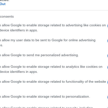
barch
mo Cina-Italia, nel 2022, e sostenersi a vicenda
Out
dall'e
iadi invernali di Pechino e le Olimpiadi invernali
tentat
servil
consents
uesta opportunità per rafforzare la cooperazione
europ
o allow Google to enable storage related to advertising like cookies on
iaccio e sulla neve tra i due Paesi”. Le due parti,
dei m
evice identifiers in apps.
 statale Cctv, dovrebbero prendere la costruzione
Il lu
o allow my user data to be sent to Google for online advertising
lt and Road’ come guida per promuovere
della
s.
operazione in vari campi. La Cina ”è disposta
to allow Google to send me personalized advertising.
r cogliere la corretta direzione dello sviluppo del
-Italia nella nuova era, per aderire al rispetto
o allow Google to enable storage related to analytics like cookies on
L'ann
evice identifiers in apps.
Laure
a Cina-Italia, per approfondire la cooperazione
are l’esempio per lo sviluppo di relazioni tra
o allow Google to enable storage related to functionality of the website
”.
Perch
o allow Google to enable storage related to personalization.
inario ad hoc sull’Afghanistan è il cuore
famig
tecno
ga cooperazione internazionale per gestire la crisi
o allow Google to enable storage related to security, including