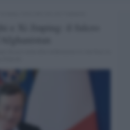
Xi Jinping: il fulcro della video-call è l’Afghanistan
i e Xi Jinping: il fulcro
l'Afghanistan
nno discusso anche della collaborazione tra i due Paesi sia
o bilaterale