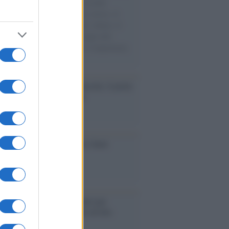
e cariche di aiuti umanitari assalite
sercito israeliano. Una guerra atroce, il
ivo di disumanizzazione delle vittime, il
ismo del governo italiano e degli altri
ei, il ritorno al colonialismo. L'importanza
ovimenti.
tto /
Addio a Francesco Guccini, il poeta
 canzone d’autore italiana
iversario /
90 anni di Yves Saint
nt, tra moda e scandali
é i centri di intrattenimento per
lie investono in attrazioni ad alta
logia