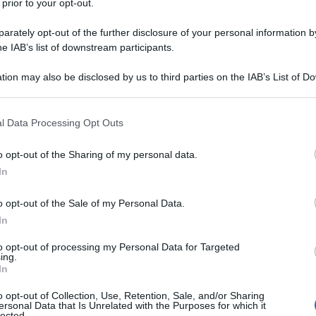
 prior to your opt-out.
i Uniti, Anatoly Antonov, prenderanno parte ai
rately opt-out of the further disclosure of your personal information by
ornare in missione rispettivamente a Mosca e a
he IAB’s list of downstream participants.
ngeranno un accordo in questo senso.
tion may also be disclosed by us to third parties on the IAB’s List of 
amati per consultazioni nei loro Paesi. Mosca
 that may further disclose it to other third parties.
Ulti
 a marzo, dopo che Joe Biden, in un’intervista,
 that this website/app uses one or more Google services and may gath
l Data Processing Opt Outs
assassino. Sullivan era tornato il mese
including but not limited to your visit or usage behaviour. You may click 
 to Google and its third-party tags to use your data for below specifi
i nuove sanzioni americane contro la Russia e
o opt-out of the Sharing of my personal data.
ogle consent section.
In
lla La Grange, una grande dimora del 18esimo
o opt-out of the Sale of my Personal Data.
In
grada dolcemente verso il lago Lemano, nei
to opt-out of processing my Personal Data for Targeted
ing.
L'int
roprietario William Favre nel 1917, ha accolto
In
Gaza:
enti internazionali.
solle
o opt-out of Collection, Use, Retention, Sale, and/or Sharing
ersonal Data that Is Unrelated with the Purposes for which it
o degli incontri della prima conferenza del
lected.