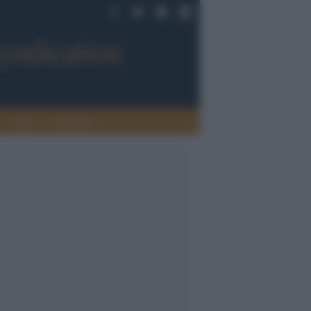
Sport
Tendenze