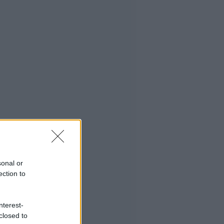
sonal or
ection to
nterest-
closed to