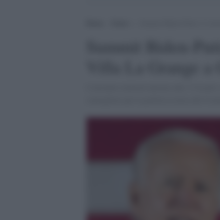
Home
>
Esteri
>
Summit Biden-Putin: il verti
Summit Biden-Putin
Villa La Grange a
L'incontro inizierà attorno alle 13 locali e
consigliere per la politica estera del Cr