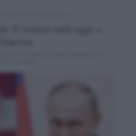
ce sarà oggi a Villa La Grange a Ginevra
: il vertice sarà oggi a
 Ginevra
 durerà 4-5 ore, incluse le pause, ha anticipato ieri il
emlino, Yuri Ushakov