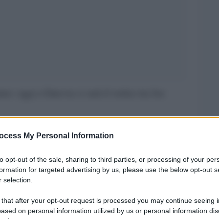
nno: oggi a Ginevra ci sarà il vertice tra Joe
locali e durerà 4-5 ore, incluse le pause, ha
ocess My Personal Information
a politica estera del Cremlino, Yuri Ushakov.
to per i colloqui che inizieranno in forma
to opt-out of the sale, sharing to third parties, or processing of your per
e delegazioni.
formation for targeted advertising by us, please use the below opt-out s
 selection.
enderà dall’andamento dei colloqui e dal sentire
nto.
 that after your opt-out request is processed you may continue seeing i
ased on personal information utilized by us or personal information dis
iatori degli Stati Uniti in Russia, John