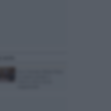
i anche
Ecco l'incontro Biden-Putin:
in camera caritatis a
Ginevra, divisi da un
mappamondo