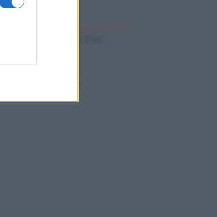
iversario /
90 anni di Yves Saint
nt, tra moda e scandali