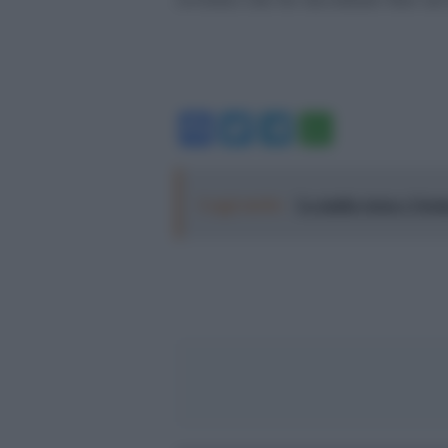
Facebook
Twitter
Telegram
WhatsA
Leggi anche:
La mafia russa e l'arm