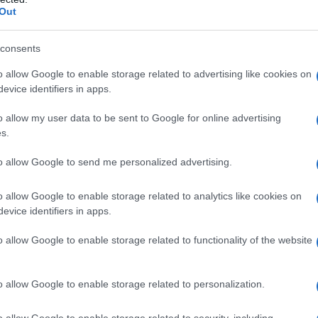
Il Se
Out
barch
e rossa.
dall'e
a vista sul lago, la magione ha una pianta
tentat
consents
servil
costruita tra il 1768 e il 1773 dalla famiglia
o allow Google to enable storage related to advertising like cookies on
europ
evice identifiers in apps.
dei m
tesco è composto da un pianterreno in cui a nord-
o allow my user data to be sent to Google for online advertising
Pales
 beneficiare di una temperatura più fresca. Ci
s.
asseg
 una biblioteca considerevole che contiene oltre
rudi
to allow Google to send me personalized advertising.
nte conduce al primo piano, dove un corridoio
o allow Google to enable storage related to analytics like cookies on
lago.
evice identifiers in apps.
L'eve
ttotetto. La decorazione interna corrisponde a
natu
– Ope
o allow Google to enable storage related to functionality of the website
ndata da varie ‘dépendances’, fra cui un fienile,
o allow Google to enable storage related to personalization.
na con laghetto. Tutto è stato conservato nella sua
Il ri
o allow Google to enable storage related to security, including