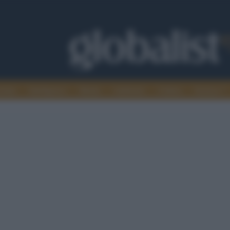
omia
Intelligence
Media
Ambiente
Cultura
Scienza