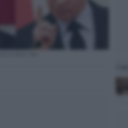
ontro tra Biden e Putin
Legg