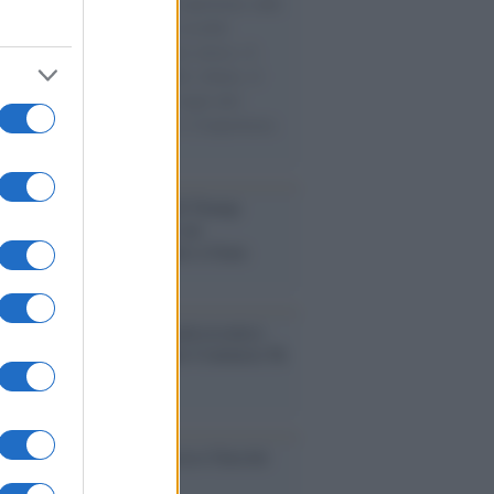
natore M5S racconta la sua esperienza sulle
e cariche di aiuti umanitari assalite
sercito israeliano. Una guerra atroce, il
ivo di disumanizzazione delle vittime, il
ismo del governo italiano e degli altri
ei, il ritorno al colonialismo. L'importanza
ovimenti.
tina /
Il Board of Peace di Trump
na il primo contratto per un
mentale avamposto militare a Gaza
nto /
La Sila diventa un palcoscenico
rale: nasce “A Farla Amare Comincia Tu
ra Sila”
cordo /
Le radici di Francesco Guccini