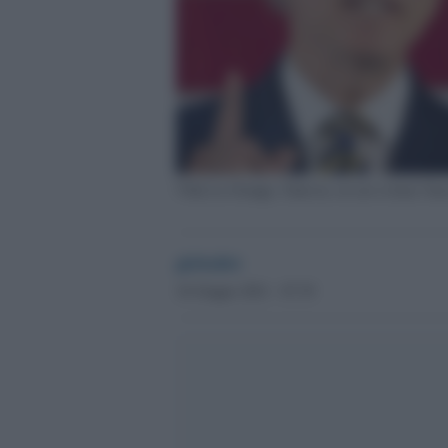
Villa La Grange, Ginevra, in cui si tiene l'inc
globalist
16 Giugno 2021 - 07.39