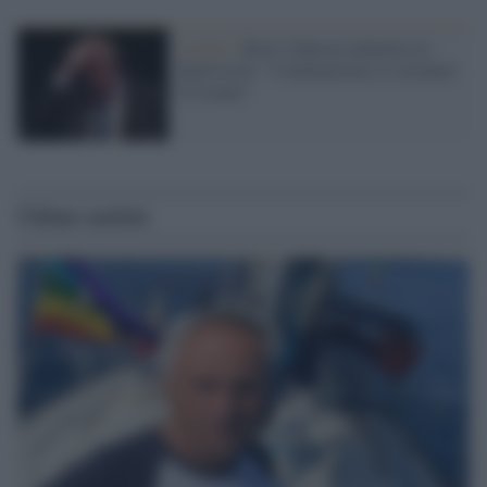
Londra /
Boris Johnson annuncia le
dimissioni: "Continueremo a sostenere
l'Ucraina"
Ultime notizie