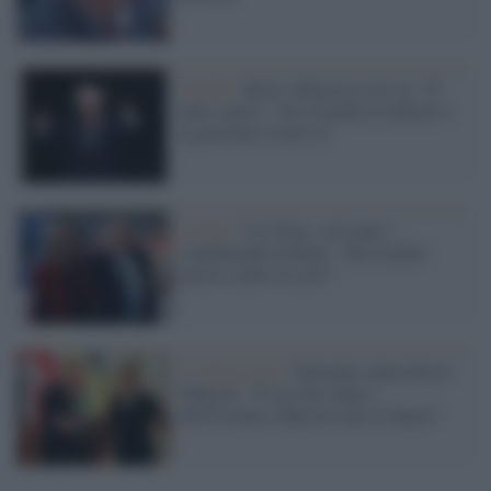
Londra /
Boris Johnson se ne va: "E'
tutto, amici". Poi rivendica la Brexit e
la gestione Covid-19
Londra /
Liz Truss, arrivano i
complimenti di Bojo: "Ha il piano
giusto contro la crisi"
Le dimissioni /
Zelensky saluta Boris
Johnson: "E' un vero amico
dell'Ucraina, fiducioso per il futuro"