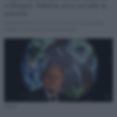
a Glasgow: Johnson cerca accordo in
extremis
Il governo britannico ha più volte insistito nella volontà di
chiudere i lavori entro il termine prescritto.
Johnson