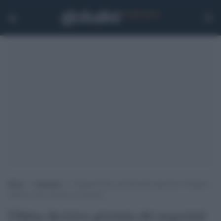
Home
>
Ambiente
>
Ultima decisiva giornata dei negoziati a Glasgow:
Johnson cerca accordo in extremis
Ultima decisiva giornata dei negoziati