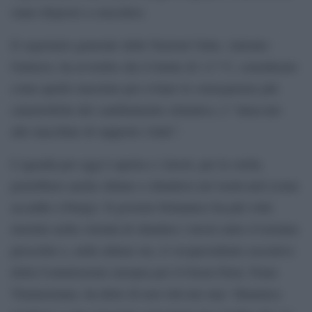
siano disposti a concedere.
Il segretario generale delle Nazioni Unite, Antonio
Gutteres, ha avvertito che il limite di 1,5 °C, considerato
come quello massimo per evitare le conseguenze più
catastrofiche del cambiamento climatico, è “attaccato
alle macchine di supporto vitale”.
L’agenda per oggi è aperta e i lavori, per la verità,
potrebbero anche slittare e chiudersi nel week-end (come
accadde a Parigi). Il governo britannico ha più volte
insistito nella volontà di chiudere i lavori entro il termine
prescritto e, nelle ultime ore, il vicepresidente esecutivo
della Commissione europea per il Green Deal, Frans
Timmermans, ha detto di aver rilevato una “dinamica