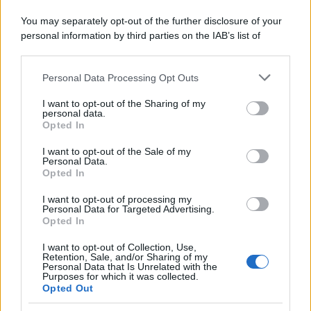
Lo studio /
Disinformazione russa e destra: anche la
You may separately opt-out of the further disclosure of your
macchina propagandistica di Putin dietro la crisi di Ceuta
personal information by third parties on the IAB’s list of
downstream participants.
Personal Data Processing Opt Outs
This information may also be disclosed by us to third parties
Tendenze /
Sale il numero degli acquisti online in Europa e
on the IAB’s List of Downstream Participants that may further
I want to opt-out of the Sharing of my
aumentano le vendite di articoli second hand
disclose it to other third parties.
personal data.
Opted In
Please note that this website/app uses one or more Google
services and may gather and store information including but
I want to opt-out of the Sale of my
Personal Data.
not limited to your visit or usage behaviour. You may click to
Opted In
grant or deny consent to Google and its third-party tags to
use your data for below specified purposes in below Google
I want to opt-out of processing my
consent section.
Personal Data for Targeted Advertising.
Opted In
I want to opt-out of Collection, Use,
Retention, Sale, and/or Sharing of my
Personal Data that Is Unrelated with the
Purposes for which it was collected.
Opted Out
Syndication
Culture