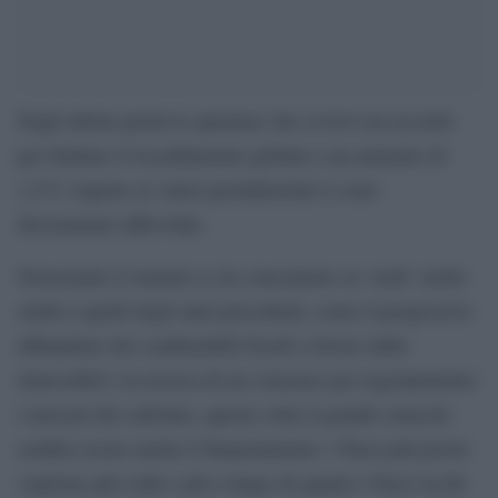
Negli ultimi giorni le speranze che si trovi un accordo
per limitare il riscaldamento globale a un aumento di
1,5°C rispetto ai valori preindustriali si sono
decisamente affievolite.
Nonostante il summit si sia concentrato su ‘nodi’ molto
simili a quelli degli anni precedenti, come il progressivo
abbandono dei combustibili fossili a favore delle
rinnovabili o la ricerca di un consenso per regolamentare
i mercati del carbonio, questa volta il grande ostacolo
sembra essere anche il finanziamento: i Paesi più poveri
vogliono più soldi e più a lungo di quanto i Paesi ricchi