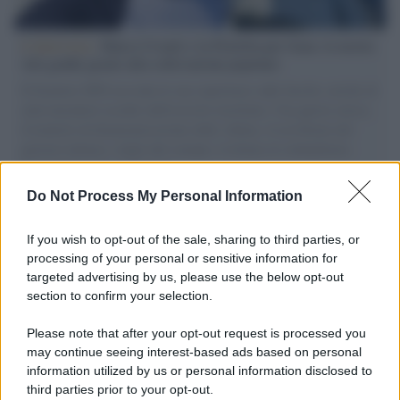
L'intervista /
Marco Croatti e la Flottilla per Gaza: le nostre
vele gonfie grazie alla sollevazione popolare
Il Senatore M5S racconta la sua esperienza sulle barche cariche di
aiuti umanitari assalite dall'esercito israeliano. Una guerra atroce,
il tentativo di disumanizzazione delle vittime, il servilismo del
governo italiano e degli altri europei, il ritorno al colonialismo.
L'importanza dei movimenti.
Do Not Process My Personal Information
Musica /
Al maestro Francesco Guccini
If you wish to opt-out of the sale, sharing to third parties, or
processing of your personal or sensitive information for
targeted advertising by us, please use the below opt-out
section to confirm your selection.
Il ricordo /
Quando Guccini raccontava le "Cronache
epafaniche": l'intervista all'artista che si definiva un
Please note that after your opt-out request is processed you
'narratore'
may continue seeing interest-based ads based on personal
information utilized by us or personal information disclosed to
third parties prior to your opt-out.