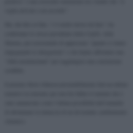
positiva” e una crescente sensazione tra i leader che “si
voglia arrivare a un accordo”.
Ma, dal dire ai fatti, “c’è molto lavoro da fare”, ha
confermato lo stesso presidente della Cop26, Alok
Sharma, pur assicurando di apprezzare “quanto si stiano
impegnando le delegazioni” e che hanno affrontato una
“sfida monumentale” per raggiungere una conclusione
credibile.
Il premier Boris Johnson presumibilmente farà un ultimo
tentativo in extremis per non far fallire il summit che è
stato annunciato come l’ultima possibilità dell’umanità
di allontanare la minaccia di un devastante cambiamento
climatico.