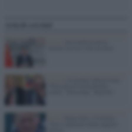
Articoli correlati
Svolta /
Alla Cop26 accordo in
extremis tra Usa e Cina sul clima
Guerra /
L'ex premier Johnson rivela:
"Putin minacciò di bombardare
Londra". Mosca nega: "Bugiardo"
Mosca /
Regno Unito, il Cremlino:
"Non ci aspettiamo alcuna saggezza
politica"