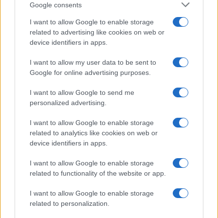
Google consents
Salute
Globalist
I want to allow Google to enable storage
related to advertising like cookies on web or
Megachip
Globalscience
device identifiers in apps.
GiULia
Globalsport
I want to allow my user data to be sent to
Google for online advertising purposes.
Prima Pagina
I want to allow Google to send me
personalized advertising.
Giornale dello
Chi siamo
I want to allow Google to enable storage
Spettacolo
related to analytics like cookies on web or
Contributors
device identifiers in apps.
Wondernet
Facebook
I want to allow Google to enable storage
Giuliana Sgrena
related to functionality of the website or app.
Twitter
I want to allow Google to enable storage
Google News
related to personalization.