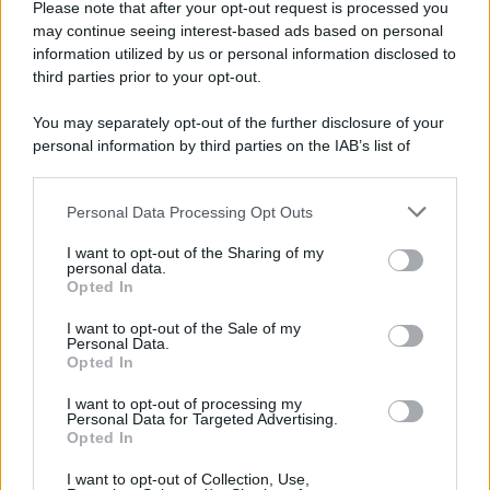
riarmo ha un serio problema
Please note that after your opt-out request is processed you
may continue seeing interest-based ads based on personal
information utilized by us or personal information disclosed to
third parties prior to your opt-out.
Il caso /
Trump ha quasi esaurito l'arsenale Usa, ma il
You may separately opt-out of the further disclosure of your
tycoon smentisce
personal information by third parties on the IAB’s list of
downstream participants.
Personal Data Processing Opt Outs
This information may also be disclosed by us to third parties
La banca /
Caso Mps: i pm milanesi ora vogliono vederci
on the IAB’s List of Downstream Participants that may further
I want to opt-out of the Sharing of my
chiaro sulle “chat” tra un dirigente del Mef e alcuni ministri
disclose it to other third parties.
personal data.
Opted In
Please note that this website/app uses one or more Google
services and may gather and store information including but
I want to opt-out of the Sale of my
Personal Data.
not limited to your visit or usage behaviour. You may click to
Opted In
grant or deny consent to Google and its third-party tags to
use your data for below specified purposes in below Google
I want to opt-out of processing my
consent section.
Personal Data for Targeted Advertising.
Opted In
I want to opt-out of Collection, Use,