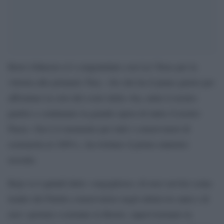
Boris Johnson si è congratulato con Liz Truss per la
vittoria alle primarie Tory. «So che ha il piano giusto per
affrontare la crisi del costo della vita, unire il nostro
partito e continuare la grande opera di unire il nostro
Paese. Ora è il momento per tutti i conservatori di
sostenerla al 100%», ha twittato il primo ministro
uscente.
Bojo si è quindi detto «orgoglioso» di aver servito come
leader del Partito conservatore negli ultimi tre anni e di
aver «portato a termine la Brexit, supervisionato la