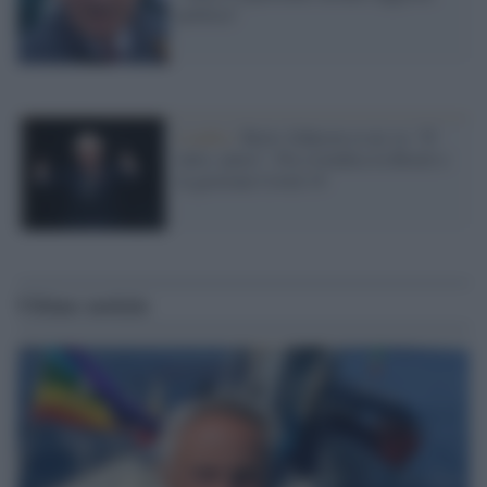
politica"
Londra /
Boris Johnson se ne va: "E'
tutto, amici". Poi rivendica la Brexit e
la gestione Covid-19
Ultime notizie