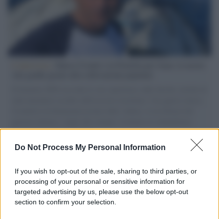
L'intervista /
Marco Croatti e la Flottilla per Gaza: le nostre
vele gonfie grazie alla sollevazione popolare
Il Senatore M5S racconta la sua esperienza sulle barche cariche di
aiuti umanitari assalite dall'esercito israeliano. Una guerra atroce,
il tentativo di disumanizzazione delle vittime, il servilismo del
governo italiano e degli altri europei, il ritorno al colonialismo.
L'importanza dei movimenti.
Do Not Process My Personal Information
Tendenze /
Sale il numero degli acquisti online in Europa e
aumentano le vendite di articoli second hand
If you wish to opt-out of the sale, sharing to third parties, or
processing of your personal or sensitive information for
targeted advertising by us, please use the below opt-out
section to confirm your selection.
Pd /
Un partito progressista e di sinistra che si spacca sul