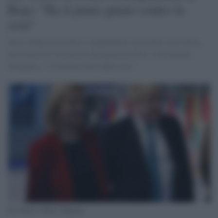
Bojo: "Ha il piano giusto contro la
crisi"
Boris Johnson ha fatto i complimenti via twitter a Liz Truss,
che ha preso il suo posto alla guida dei Tory e del governo
britannico. "Ci porterà fuori dalla crisi".
Liz Truss e Boris Johnson