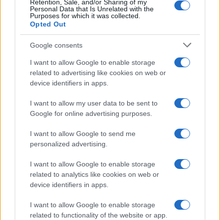
Retention, Sale, and/or Sharing of my
Personal Data that Is Unrelated with the
Purposes for which it was collected.
Opted Out
Syndication
Culture
Google consents
Salute
Globalist
I want to allow Google to enable storage
related to advertising like cookies on web or
Megachip
Globalscience
device identifiers in apps.
GiULia
Globalsport
I want to allow my user data to be sent to
Google for online advertising purposes.
Prima Pagina
I want to allow Google to send me
personalized advertising.
Giornale dello
Chi siamo
I want to allow Google to enable storage
Spettacolo
related to analytics like cookies on web or
Contributors
device identifiers in apps.
Wondernet
Facebook
I want to allow Google to enable storage
Giuliana Sgrena
related to functionality of the website or app.