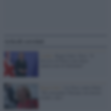
Articoli correlati
Londra /
Regno Unito, Truss: "Il
discorso di Putin è una chiara
ammissione di fallimento"
Regno Unito /
Liz Truss contro Putin:
"Ha consegnato l'Europa a un inverno
freddo e duro"