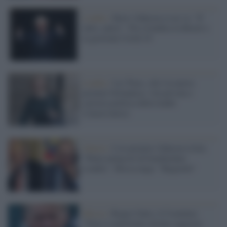
Londra /
Boris Johnson se ne va: "E'
tutto, amici". Poi rivendica la Brexit e
la gestione Covid-19
Londra /
Liz Truss, chi è la nuova
premier britannica: vita privata e
carriera politica della leader
Conservatrice
Guerra /
L'ex premier Johnson rivela:
"Putin minacciò di bombardare
Londra". Mosca nega: "Bugiardo"
Mosca /
Regno Unito, il Cremlino:
"Non ci aspettiamo alcuna saggezza