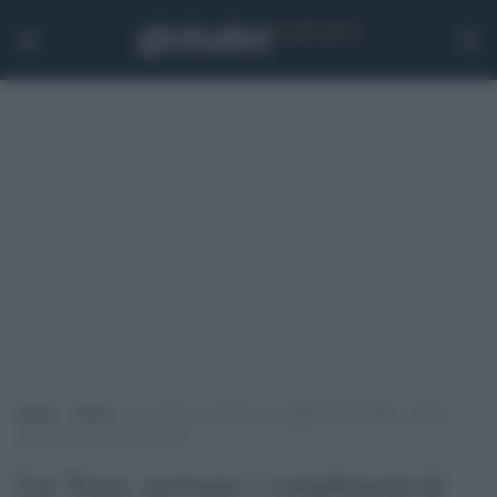
Home
>
Esteri
>
Liz Truss, arrivano i complimenti di Bojo: “Ha il
piano giusto contro la crisi”
Liz Truss, arrivano i complimenti di