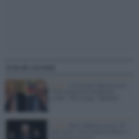
Articoli correlati
Guerra /
L'ex premier Johnson rivela:
"Putin minacciò di bombardare
Londra". Mosca nega: "Bugiardo"
Londra /
Boris Johnson se ne va: "E'
tutto, amici". Poi rivendica la Brexit e
la gestione Covid-19