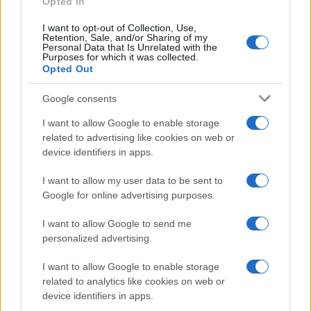
Opted In
I want to opt-out of Collection, Use,
Retention, Sale, and/or Sharing of my
Personal Data that Is Unrelated with the
Purposes for which it was collected.
Opted Out
Syndication
Culture
Google consents
Salute
Globalist
I want to allow Google to enable storage
related to advertising like cookies on web or
Megachip
Globalscience
device identifiers in apps.
GiULia
Globalsport
I want to allow my user data to be sent to
Google for online advertising purposes.
Prima Pagina
I want to allow Google to send me
personalized advertising.
Giornale dello
Chi siamo
I want to allow Google to enable storage
Spettacolo
related to analytics like cookies on web or
Contributors
device identifiers in apps.
Wondernet