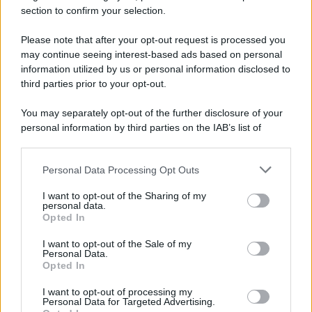
section to confirm your selection.
L'evento /
La Sila diventa un palcoscenico naturale: nasce “A
Farla Amare Comincia Tu – Opera Sila”
Please note that after your opt-out request is processed you
may continue seeing interest-based ads based on personal
information utilized by us or personal information disclosed to
third parties prior to your opt-out.
Il ricordo /
Le radici di Francesco Guccini
You may separately opt-out of the further disclosure of your
personal information by third parties on the IAB’s list of
downstream participants.
Personal Data Processing Opt Outs
This information may also be disclosed by us to third parties
L'anniversario /
90 anni di Yves Saint Laurent, tra moda e
on the IAB’s List of Downstream Participants that may further
I want to opt-out of the Sharing of my
scandali
disclose it to other third parties.
personal data.
Opted In
Please note that this website/app uses one or more Google
services and may gather and store information including but
I want to opt-out of the Sale of my
Personal Data.
not limited to your visit or usage behaviour. You may click to
Opted In
grant or deny consent to Google and its third-party tags to
use your data for below specified purposes in below Google
I want to opt-out of processing my
consent section.
Personal Data for Targeted Advertising.