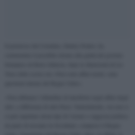
Il portavoce del Cremlino, Dmitry Peskov, ha
commentato il possibile ritorno alla guida del governo
britannico di Boris Johnson, dopo le dimissioni di Liz
Truss delle scorse ore.«Non sono affari nostri, sono
questioni interne del Regno Unito».
«Non abbiamo l’abitudine di interferire negli affari degli
altri, a differenza di altri Paesi. Naturalmente, ora non ci
si può aspettare alcun tipo di visione o saggezza politica
da parte di nessuno in Occidente, compreso il Regno
Unito. Soprattutto dal Regno Unito, dove, in effetti, le