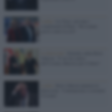
Londra /
Liz Truss, arrivano i
complimenti di Bojo: "Ha il piano
giusto contro la crisi"
Le dimissioni /
Zelensky saluta Boris
Johnson: "E' un vero amico
dell'Ucraina, fiducioso per il futuro"
Londra /
Boris Johnson annuncia le
dimissioni: "Continueremo a sostenere
l'Ucraina"