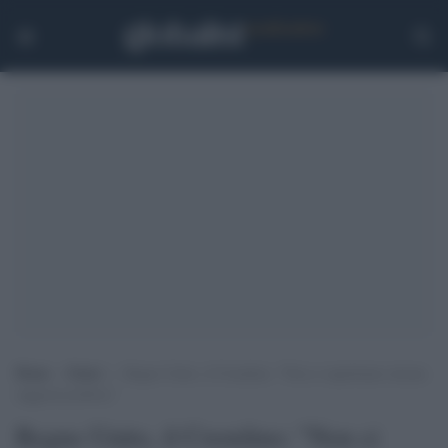
Home
>
Esteri
>
Regno Unito, il Cremlino: “Non ci aspettiamo alcuna
saggezza politica”
Regno Unito, il Cremlino: "Non ci