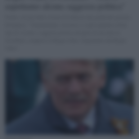
aspettiamo alcuna saggezza politica"
Peskov sul possibile ritorno di Johnson alla guida del governo
britannico: "Naturalmente, ora non ci si può aspettare alcun
tipo di visione o saggezza politica da parte di nessuno in
Occidente, compreso il Regno Unito. Soprattutto dal Regno
Unito".