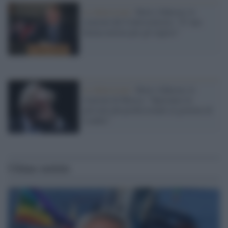
Le dimissioni /
Boris Johnson, le
reazioni del Centrosinistra: "E' una
buona notizia per gli inglesi"
Le dimissioni /
Boris Johnson, le
reazioni di Mosca: "Speriamo in
persone più professionali al governo di
Londra"
Ultime notizie