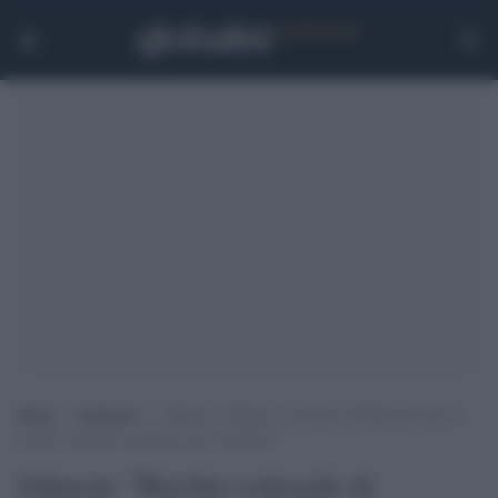
Home
>
Ambiente
>
Johnson: “Rischio colossale di fallimento per la
Cop26, sarebbe un disastro per il pianeta
Johnson: "Rischio colossale di