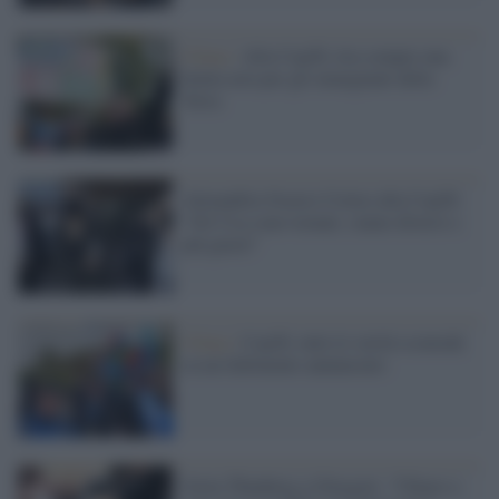
Clima /
Alla Cop26, tira sempre una
brutta aria per gli emarginati della
Terra
Alexandria Ocasio-Cortez alla Cop26:
"Gli Usa sono tornati, siamo diversi e
più giusti"
Clima /
Cop26, tutte le verità scomode
su un fallimento annunciato
Greta Thunberg a Glasgow: "Chiaro a