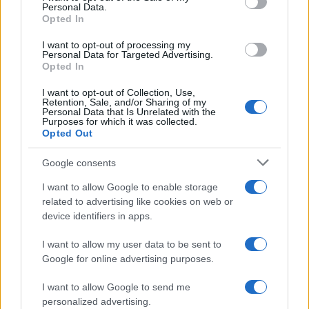
Personal Data.
not limited to your visit or usage behaviour. You may click to
Opted In
grant or deny consent to Google and its third-party tags to
use your data for below specified purposes in below Google
I want to opt-out of processing my
consent section.
Personal Data for Targeted Advertising.
Opted In
I want to opt-out of Collection, Use,
Retention, Sale, and/or Sharing of my
Personal Data that Is Unrelated with the
Purposes for which it was collected.
Opted Out
Syndication
Culture
Google consents
Salute
Globalist
I want to allow Google to enable storage
related to advertising like cookies on web or
Megachip
Globalscience
device identifiers in apps.
GiULia
Globalsport
I want to allow my user data to be sent to
Google for online advertising purposes.
Prima Pagina
I want to allow Google to send me
personalized advertising.