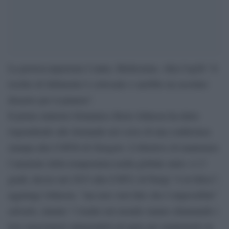
La prewoccupazione è tanta. Moltissima. Alla Cop26 “il
rischio di fallimento è colossale e sarebbe un assoluto
disastro per il pianeta”.
Il primo ministro britannico
Boris
Johnson ha detto
rispondendo alle domande nel corso di una conferenza
stampa alla COP26 di Glasgow. L’obiettivo di mantenere
l’aumento della temperatura nedia globale entro +1.5
gradi, deciso nel 2015 alla COP21 di Parigi “è in bilico”,
aggiunge Johnson, “ma non vuol dire che è impossibile”
salvarlo, intanto “i leader nel mondo stanno chiamando i
loro negoziatori spingendoli ad agire per mantenerlo in