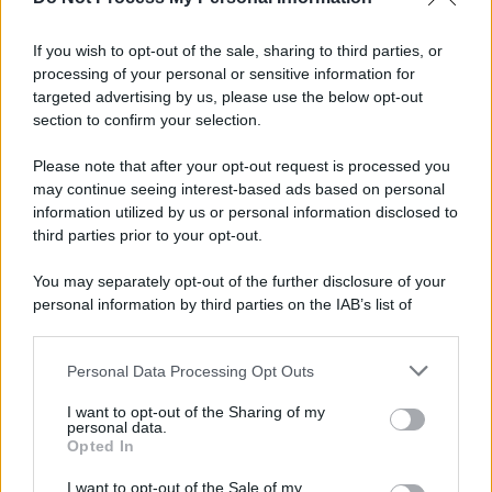
Palestina /
Il Board of Peace di Trump assegna il primo
contratto per un rudimentale avamposto militare a Gaza
If you wish to opt-out of the sale, sharing to third parties, or
processing of your personal or sensitive information for
targeted advertising by us, please use the below opt-out
section to confirm your selection.
L'evento /
La Sila diventa un palcoscenico naturale: nasce “A
Farla Amare Comincia Tu – Opera Sila”
Please note that after your opt-out request is processed you
may continue seeing interest-based ads based on personal
information utilized by us or personal information disclosed to
third parties prior to your opt-out.
Il ricordo /
Le radici di Francesco Guccini
You may separately opt-out of the further disclosure of your
personal information by third parties on the IAB’s list of
downstream participants.
Personal Data Processing Opt Outs
This information may also be disclosed by us to third parties
L'anniversario /
90 anni di Yves Saint Laurent, tra moda e
on the IAB’s List of Downstream Participants that may further
I want to opt-out of the Sharing of my
scandali
disclose it to other third parties.
personal data.
Opted In
Please note that this website/app uses one or more Google
services and may gather and store information including but
I want to opt-out of the Sale of my