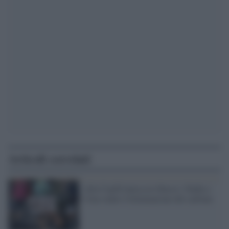
Articoli correlati
Alla Cop26 intesa al ribasso: l'India e
Cina contro l'eliminazione del carbone