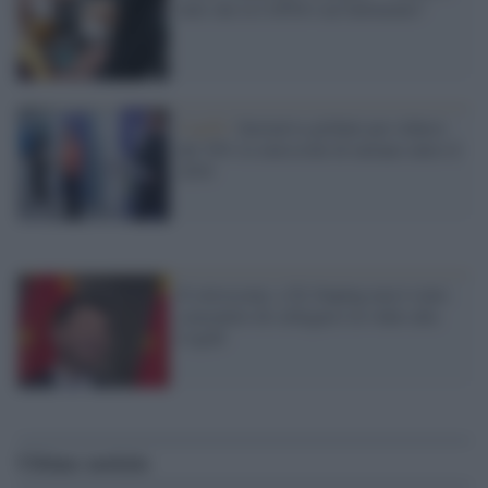
tutti che la CoP26 è un fallimento"
Cop26 /
Iniziativa globale per ridurre
del 30% le emissioni di metano entro il
2030
Il retroscena: a Xi Jinping non è stato
consentito di collegarsi in video alla
Cop26
Ultime notizie