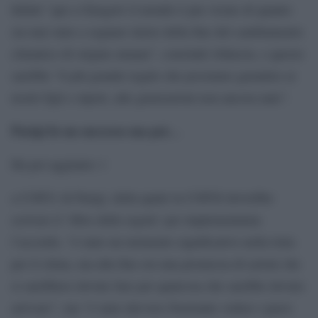
Infatti “qui a Glasgow il mondo è piu vicino di quanto
sia mai stato a segnare inizio della fine del cambiamento
climatico di origine umana”, conclude Johnson, e questo
sarebbe “il più grande regalo che possiamo garantire ai
nostri figli e nipoti, alle generazioni non ancora nate”.
Parigi fu un successo ma poi…
Ha poi aggiunto: l
a COP21 di Parigi, della quale la COP26 dovrebbe
scrivere il ‘libro delle regole’ per implementarne
l’accordo, “è stato un momento significativo nella lotta
per il clima, ma alla fine era una promessa di azioni che
si sarebbero dovute fare per qualcosa che sarebbe dovuto
arrivare”, ma “è stato davvero frustrante vedere i paesi