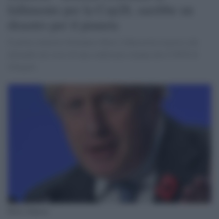
fallimento per la Cop26, sarebbe un
disastro per il pianeta
Il primo ministro britannico Boris Johnson ha risposto alle
domande nel corso di una conferenza stampa alla COP26 di
Glasgow.
Boris Johnson