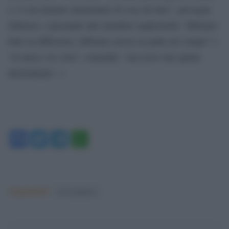
e c’è un enorme ammontare di cose da fare”, prosegue
Johnson, e passando alle metafore rugbystiche “abbiamo
fatto la differenza, abbiamo mosso la palla nel campo” e
“la meta e in vista”, conclude, “ma serve una spinta
determinata”. (
Facebook
Twitter
Telegram
WhatsApp
Argomenti:
boris johnson