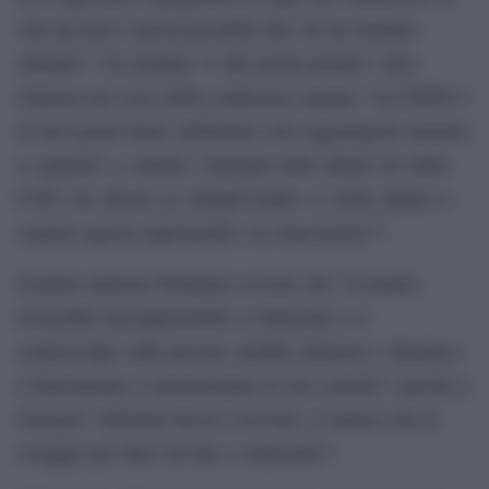
vita ma non è ancora possibile dire sia un risultato
ottenuto”. Un risultato “è alla nostra portata”, dice
Johnson nel corso della conferenza stampa, “la COP26 è
ai suoi giorni finali, dobbiamo solo raggiungerlo insieme
e coglierlo”, e mentre “entriamo nelle ultime ore della
COP e ho chiesto ai colleghi leader: ci volete aiutare a
cogliere questa opportunità o la ostacolerete?”.
Il primo ministro britannico avverte che “il mondo
troverebbe incomprensibile se fallissimo e il
contraccolpo sulle persone sarebbe immenso e duraturo,
e francamente ci meriteremmo le loro critiche”, perché a
Glasgow “abbiamo deciso cosa fare, ci manca solo il
coraggio per darci da fare e realizzarlo”.