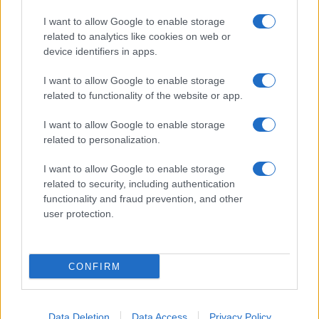
Giornale dello
Chi siamo
I want to allow Google to enable storage
Spettacolo
related to analytics like cookies on web or
Contributors
device identifiers in apps.
Wondernet
Facebook
I want to allow Google to enable storage
Giuliana Sgrena
related to functionality of the website or app.
Twitter
I want to allow Google to enable storage
Google News
related to personalization.
Mastodon
I want to allow Google to enable storage
related to security, including authentication
Cookie Policy
functionality and fraud prevention, and other
user protection.
Preferenze Privacy
CONFIRM
©2021 Globalist.it • All right reserved.
Data Deletion
Data Access
Privacy Policy