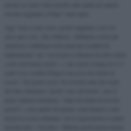
passare sei anni a darsi pacche sulle spalle per quanto
avevano raggiunto a Parigi” senza agire.
Oggi “non ci sono scuse, perché sappiamo cosa è in
gioco qui e ora”, dice Johnson, “dobbiamo essere più
ambiziosi e dobbiamo avere piani piu credibili da
implementare” per “accorciare la distanza fra dove siamo
e dove dovremmo essere”, e “per tenere il target di +1.5
gradi vivo e rendere Parigi il successo che merita di
essere”. Nei giorni scorsi “ho avvertito tutto dei rischi
del falso ottimismo” perché “non sarà facile”, dice il
primo ministro britannico, “dopo un’ondata di accordi
positivi”, come quelli sul metano, sulla finanza e sulle
foresta la scorsa settimana “ora le negoziazioni si stanno
facendo dure”. Ciò detto, “abbiamo pochi giorni rimasti