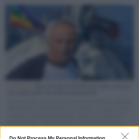
L'intervista /
Marco Croatti e la Flottilla per Gaza: le nostre
vele gonfie grazie alla sollevazione popolare
Il Senatore M5S racconta la sua esperienza sulle barche cariche di
aiuti umanitari assalite dall'esercito israeliano. Una guerra atroce,
il tentativo di disumanizzazione delle vittime, il servilismo del
governo italiano e degli altri europei, il ritorno al colonialismo.
L'importanza dei movimenti.
Do Not Process My Personal Information